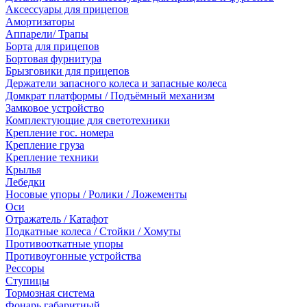
Аксессуары для прицепов
Амортизаторы
Аппарели/ Трапы
Борта для прицепов
Бортовая фурнитура
Брызговики для прицепов
Держатели запасного колеса и запасные колеса
Домкрат платформы / Подъёмный механизм
Замковое устройство
Комплектующие для светотехники
Крепление гос. номера
Крепление груза
Крепление техники
Крылья
Лебедки
Носовые упоры / Ролики / Ложементы
Оси
Отражатель / Катафот
Подкатные колеса / Стойки / Хомуты
Противооткатные упоры
Противоугонные устройства
Рессоры
Ступицы
Тормозная система
Фонарь габаритный