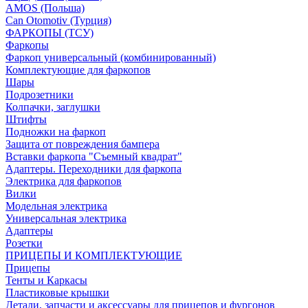
AMOS (Польша)
Can Otomotiv (Турция)
ФАРКОПЫ (ТСУ)
Фаркопы
Фаркоп универсальный (комбинированный)
Комплектующие для фаркопов
Шары
Подрозетники
Колпачки, заглушки
Штифты
Подножки на фаркоп
Защита от повреждения бампера
Вставки фаркопа "Съемный квадрат"
Адаптеры. Переходники для фаркопа
Электрика для фаркопов
Вилки
Модельная электрика
Универсальная электрика
Адаптеры
Розетки
ПРИЦЕПЫ И КОМПЛЕКТУЮЩИЕ
Прицепы
Тенты и Каркасы
Пластиковые крышки
Детали, запчасти и аксессуары для прицепов и фургонов