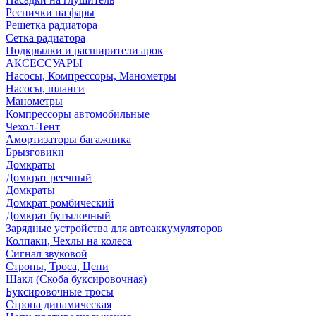
Реснички на фары
Решетка радиатора
Сетка радиатора
Подкрылки и расширители арок
АКСЕССУАРЫ
Насосы, Компрессоры, Манометры
Насосы, шланги
Манометры
Компрессоры автомобильные
Чехол-Тент
Амортизаторы багажника
Брызговики
Домкраты
Домкрат реечный
Домкраты
Домкрат ромбический
Домкрат бутылочный
Зарядные устройства для автоаккумуляторов
Колпаки, Чехлы на колеса
Сигнал звуковой
Стропы, Троса, Цепи
Шакл (Скоба буксировочная)
Буксировочные тросы
Стропа динамическая