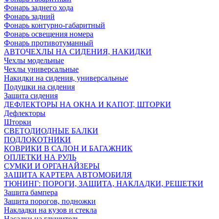
Фонарь заднего хода
Фонарь задний
Фонарь контурно-габаритный
Фонарь освещения номера
Фонарь противотуманный
АВТОЧЕХЛЫ НА СИДЕНИЯ, НАКИДКИ
Чехлы модельные
Чехлы универсальные
Накидки на сидения, универсальные
Подушки на сидения
Защита сидения
ДЕФЛЕКТОРЫ НА ОКНА И КАПОТ, ШТОРКИ
Дефлекторы
Шторки
СВЕТОДИОДНЫЕ БАЛКИ
ПОДЛОКОТНИКИ
КОВРИКИ В САЛОН И БАГАЖНИК
ОПЛЕТКИ НА РУЛЬ
СУМКИ И ОРГАНАЙЗЕРЫ
ЗАЩИТА КАРТЕРА АВТОМОБИЛЯ
ТЮНИНГ: ПОРОГИ, ЗАЩИТА, НАКЛАДКИ, РЕШЕТКИ
Защита бампера
Защита порогов, подножки
Накладки на кузов и стекла
Насадки на глушитель