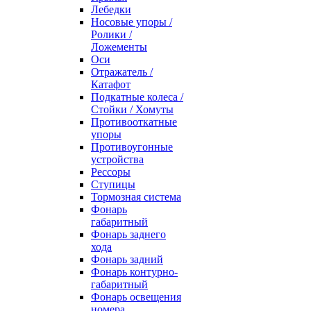
Лебедки
Носовые упоры /
Ролики /
Ложементы
Оси
Отражатель /
Катафот
Подкатные колеса /
Стойки / Хомуты
Противооткатные
упоры
Противоугонные
устройства
Рессоры
Ступицы
Тормозная система
Фонарь
габаритный
Фонарь заднего
хода
Фонарь задний
Фонарь контурно-
габаритный
Фонарь освещения
номера