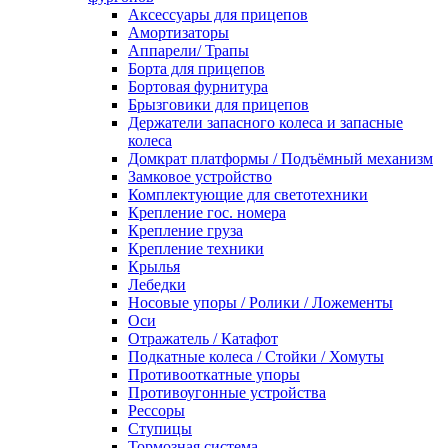
Аксессуары для прицепов
Амортизаторы
Аппарели/ Трапы
Борта для прицепов
Бортовая фурнитура
Брызговики для прицепов
Держатели запасного колеса и запасные
колеса
Домкрат платформы / Подъёмный механизм
Замковое устройство
Комплектующие для светотехники
Крепление гос. номера
Крепление груза
Крепление техники
Крылья
Лебедки
Носовые упоры / Ролики / Ложементы
Оси
Отражатель / Катафот
Подкатные колеса / Стойки / Хомуты
Противооткатные упоры
Противоугонные устройства
Рессоры
Ступицы
Тормозная система