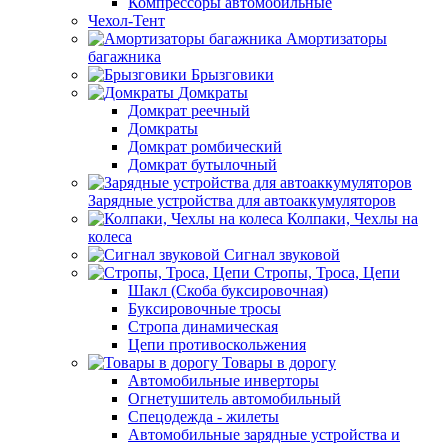
Компрессоры автомобильные
Чехол-Тент
Амортизаторы
багажника
Брызговики
Домкраты
Домкрат реечный
Домкраты
Домкрат ромбический
Домкрат бутылочный
Зарядные устройства для автоаккумуляторов
Колпаки, Чехлы на
колеса
Сигнал звуковой
Стропы, Троса, Цепи
Шакл (Скоба буксировочная)
Буксировочные тросы
Стропа динамическая
Цепи противоскольжения
Товары в дорогу
Автомобильные инверторы
Огнетушитель автомобильный
Спецодежда - жилеты
Автомобильные зарядные устройства и