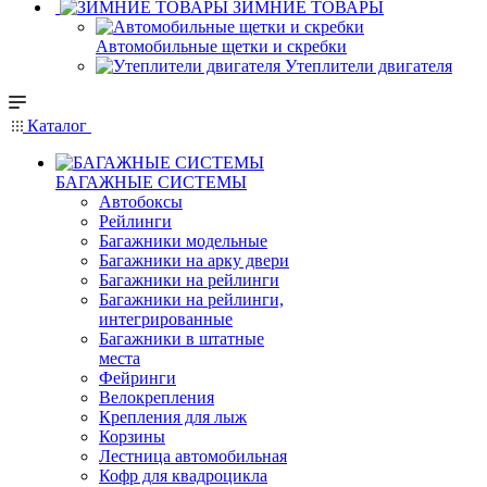
ЗИМНИЕ ТОВАРЫ
Автомобильные щетки и скребки
Утеплители двигателя
Каталог
БАГАЖНЫЕ СИСТЕМЫ
Автобоксы
Рейлинги
Багажники модельные
Багажники на арку двери
Багажники на рейлинги
Багажники на рейлинги,
интегрированные
Багажники в штатные
места
Фейринги
Велокрепления
Крепления для лыж
Корзины
Лестница автомобильная
Кофр для квадроцикла