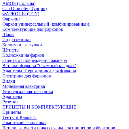
AMOS (Польша)
Can Otomotiv (Турция)
ФАРКОПЫ (ТСУ)
Фаркопы
Фаркоп универсальный (комбинированный)
Комплектующие для фаркопов
Шары
Подрозетники
Колпачки, заглушки
Штифты
Подножки на фаркоп
Защита от повреждения бампера
Вставки фаркопа "Съемный квадрат"
Адаптеры. Переходники для фаркопа
Электрика для фаркопов
Вилки
Модельная электрика
Универсальная электрика
Адаптеры
Розетки
ПРИЦЕПЫ И КОМПЛЕКТУЮЩИЕ
Прицепы
Тенты и Каркасы
Пластиковые крышки
Детали, запчасти и аксессуары для прицепов и фургонов