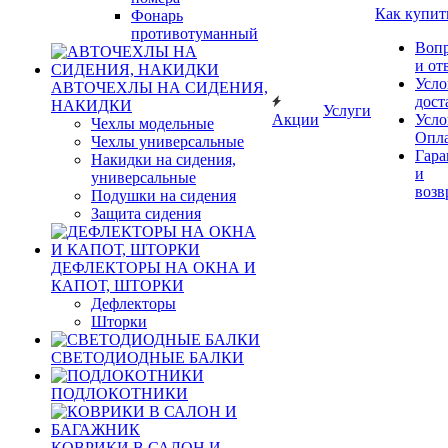
Как купит
Фонарь
противотуманный
Воп
и от
Усло
АВТОЧЕХЛЫ НА СИДЕНИЯ,
дост
НАКИДКИ
Услуги
Акции
Усло
Чехлы модельные
Опл
Чехлы универсальные
Гара
Накидки на сидения,
и
универсальные
возв
Подушки на сидения
Защита сидения
ДЕФЛЕКТОРЫ НА ОКНА И
КАПОТ, ШТОРКИ
Дефлекторы
Шторки
СВЕТОДИОДНЫЕ БАЛКИ
ПОДЛОКОТНИКИ
КОВРИКИ В САЛОН И