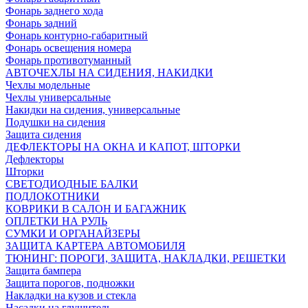
Фонарь заднего хода
Фонарь задний
Фонарь контурно-габаритный
Фонарь освещения номера
Фонарь противотуманный
АВТОЧЕХЛЫ НА СИДЕНИЯ, НАКИДКИ
Чехлы модельные
Чехлы универсальные
Накидки на сидения, универсальные
Подушки на сидения
Защита сидения
ДЕФЛЕКТОРЫ НА ОКНА И КАПОТ, ШТОРКИ
Дефлекторы
Шторки
СВЕТОДИОДНЫЕ БАЛКИ
ПОДЛОКОТНИКИ
КОВРИКИ В САЛОН И БАГАЖНИК
ОПЛЕТКИ НА РУЛЬ
СУМКИ И ОРГАНАЙЗЕРЫ
ЗАЩИТА КАРТЕРА АВТОМОБИЛЯ
ТЮНИНГ: ПОРОГИ, ЗАЩИТА, НАКЛАДКИ, РЕШЕТКИ
Защита бампера
Защита порогов, подножки
Накладки на кузов и стекла
Насадки на глушитель