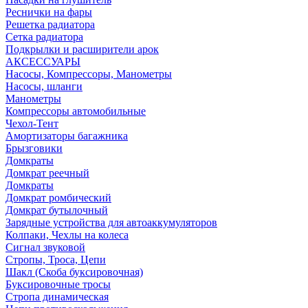
Реснички на фары
Решетка радиатора
Сетка радиатора
Подкрылки и расширители арок
АКСЕССУАРЫ
Насосы, Компрессоры, Манометры
Насосы, шланги
Манометры
Компрессоры автомобильные
Чехол-Тент
Амортизаторы багажника
Брызговики
Домкраты
Домкрат реечный
Домкраты
Домкрат ромбический
Домкрат бутылочный
Зарядные устройства для автоаккумуляторов
Колпаки, Чехлы на колеса
Сигнал звуковой
Стропы, Троса, Цепи
Шакл (Скоба буксировочная)
Буксировочные тросы
Стропа динамическая