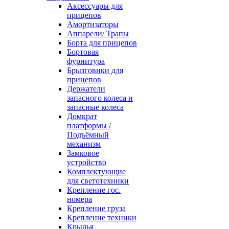
Аксессуары для
прицепов
Амортизаторы
Аппарели/ Трапы
Борта для прицепов
Бортовая
фурнитура
Брызговики для
прицепов
Держатели
запасного колеса и
запасные колеса
Домкрат
платформы /
Подъёмный
механизм
Замковое
устройство
Комплектующие
для светотехники
Крепление гос.
номера
Крепление груза
Крепление техники
Крылья