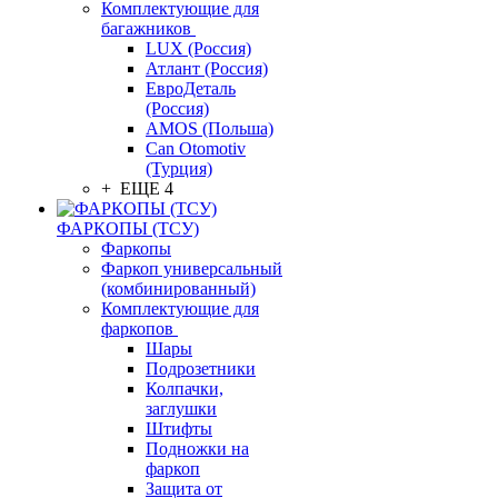
Комплектующие для
багажников
LUX (Россия)
Атлант (Россия)
ЕвроДеталь
(Россия)
AMOS (Польша)
Can Otomotiv
(Турция)
+ ЕЩЕ 4
ФАРКОПЫ (ТСУ)
Фаркопы
Фаркоп универсальный
(комбинированный)
Комплектующие для
фаркопов
Шары
Подрозетники
Колпачки,
заглушки
Штифты
Подножки на
фаркоп
Защита от