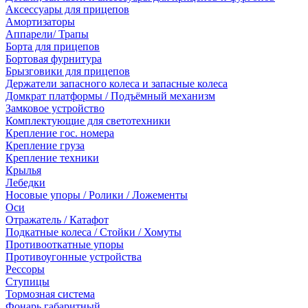
Аксессуары для прицепов
Амортизаторы
Аппарели/ Трапы
Борта для прицепов
Бортовая фурнитура
Брызговики для прицепов
Держатели запасного колеса и запасные колеса
Домкрат платформы / Подъёмный механизм
Замковое устройство
Комплектующие для светотехники
Крепление гос. номера
Крепление груза
Крепление техники
Крылья
Лебедки
Носовые упоры / Ролики / Ложементы
Оси
Отражатель / Катафот
Подкатные колеса / Стойки / Хомуты
Противооткатные упоры
Противоугонные устройства
Рессоры
Ступицы
Тормозная система
Фонарь габаритный