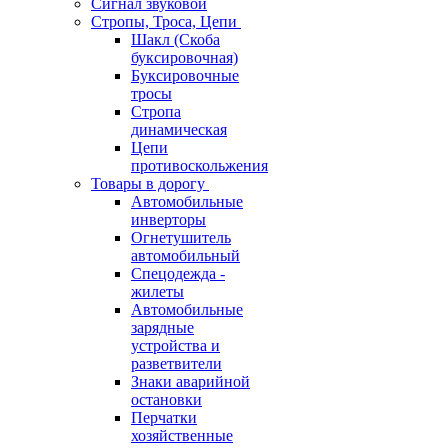
Сигнал звуковой
Стропы, Троса, Цепи
Шакл (Скоба
буксировочная)
Буксировочные
тросы
Стропа
динамическая
Цепи
противоскольжения
Товары в дорогу
Автомобильные
инверторы
Огнетушитель
автомобильный
Спецодежда -
жилеты
Автомобильные
зарядные
устройства и
разветвители
Знаки аварийной
остановки
Перчатки
хозяйственные