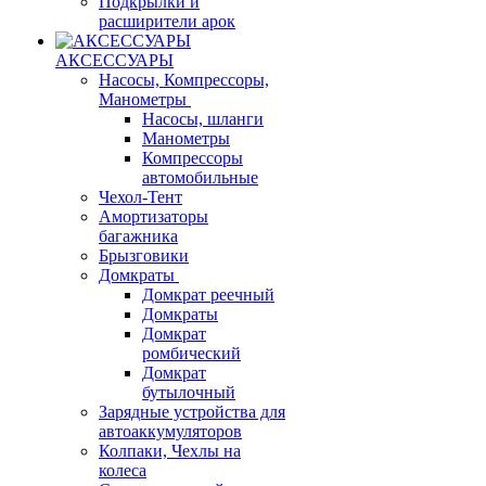
Подкрылки и
расширители арок
АКСЕССУАРЫ
Насосы, Компрессоры,
Манометры
Насосы, шланги
Манометры
Компрессоры
автомобильные
Чехол-Тент
Амортизаторы
багажника
Брызговики
Домкраты
Домкрат реечный
Домкраты
Домкрат
ромбический
Домкрат
бутылочный
Зарядные устройства для
автоаккумуляторов
Колпаки, Чехлы на
колеса