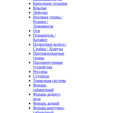
Крепление техники
Крылья
Лебедки
Носовые упоры /
Ролики /
Ложементы
Оси
Отражатель /
Катафот
Подкатные колеса /
Стойки / Хомуты
Противооткатные
упоры
Противоугонные
устройства
Рессоры
Ступицы
Тормозная система
Фонарь
габаритный
Фонарь заднего
хода
Фонарь задний
Фонарь контурно-
габаритный