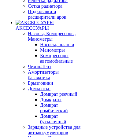
Решетка радиатора
Сетка радиатора
Подкрылки и
расширители арок
АКСЕССУАРЫ
Насосы, Компрессоры,
Манометры
Насосы, шланги
Манометры
Компрессоры
автомобильные
Чехол-Тент
Амортизаторы
багажника
Брызговики
Домкраты
Домкрат реечный
Домкраты
Домкрат
ромбический
Домкрат
бутылочный
Зарядные устройства для
автоаккумуляторов