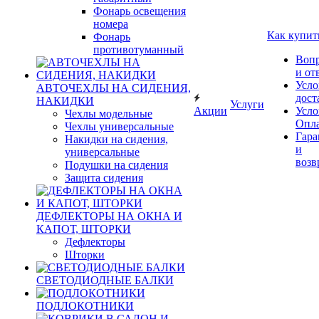
Фонарь освещения
номера
Как купит
Фонарь
противотуманный
Воп
и от
Усло
АВТОЧЕХЛЫ НА СИДЕНИЯ,
дост
НАКИДКИ
Услуги
Акции
Усло
Чехлы модельные
Опл
Чехлы универсальные
Гара
Накидки на сидения,
и
универсальные
возв
Подушки на сидения
Защита сидения
ДЕФЛЕКТОРЫ НА ОКНА И
КАПОТ, ШТОРКИ
Дефлекторы
Шторки
СВЕТОДИОДНЫЕ БАЛКИ
ПОДЛОКОТНИКИ