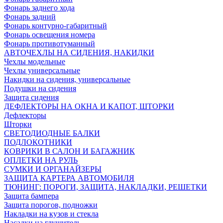
Фонарь заднего хода
Фонарь задний
Фонарь контурно-габаритный
Фонарь освещения номера
Фонарь противотуманный
АВТОЧЕХЛЫ НА СИДЕНИЯ, НАКИДКИ
Чехлы модельные
Чехлы универсальные
Накидки на сидения, универсальные
Подушки на сидения
Защита сидения
ДЕФЛЕКТОРЫ НА ОКНА И КАПОТ, ШТОРКИ
Дефлекторы
Шторки
СВЕТОДИОДНЫЕ БАЛКИ
ПОДЛОКОТНИКИ
КОВРИКИ В САЛОН И БАГАЖНИК
ОПЛЕТКИ НА РУЛЬ
СУМКИ И ОРГАНАЙЗЕРЫ
ЗАЩИТА КАРТЕРА АВТОМОБИЛЯ
ТЮНИНГ: ПОРОГИ, ЗАЩИТА, НАКЛАДКИ, РЕШЕТКИ
Защита бампера
Защита порогов, подножки
Накладки на кузов и стекла
Насадки на глушитель