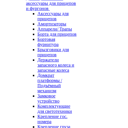
аксессуары для прицепов
и фургонов
Аксессуары для
прицепов
Амортизаторы
Аппарели/ Трапы
Борта для прицепов
Бортовая
фурнитура
Брызговики для
прицепов
Держатели
запасного колеса и
запасные колеса
Домкрат
платформы /
Подъёмный
механизм
Замковое
устройство
Комплектующие
для светотехники
Крепление гос.
номера
Крепление груза