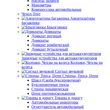
Насосы, шланги
Манометры
Компрессоры автомобильные
Чехол-Тент
Амортизаторы
багажника
Брызговики
Домкраты
Домкрат реечный
Домкраты
Домкрат ромбический
Домкрат бутылочный
Зарядные устройства для автоаккумуляторов
Колпаки, Чехлы на
колеса
Сигнал звуковой
Стропы, Троса, Цепи
Шакл (Скоба буксировочная)
Буксировочные тросы
Стропа динамическая
Цепи противоскольжения
Товары в дорогу
Автомобильные инверторы
Огнетушитель автомобильный