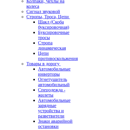
Колпаки, Чехлы на
колеса
Сигнал звуковой
Стропы, Троса, Цепи
Шакл (Скоба
буксировочная)
Буксировочные
тросы
Стропа
динамическая
Цепи
противоскольжения
Товары в дорогу
Автомобильные
инверторы
Огнетушитель
автомобильный
Спецодежда -
жилеты
Автомобильные
зарядные
устройства и
разветвители
Знаки аварийной
остановки