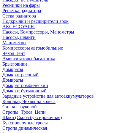
Реснички на фары
Решетка радиатора
Сетка радиатора
Подкрылки и расширители арок
АКСЕССУАРЫ
Насосы, Компрессоры, Манометры
Насосы, шланги
Манометры
Компрессоры автомобильные
Чехол-Тент
Амортизаторы багажника
Брызговики
Домкраты
Домкрат реечный
Домкраты
Домкрат ромбический
Домкрат бутылочный
Зарядные устройства для автоаккумуляторов
Колпаки, Чехлы на колеса
Сигнал звуковой
Стропы, Троса, Цепи
Шакл (Скоба буксировочная)
Буксировочные тросы
Стропа динамическая