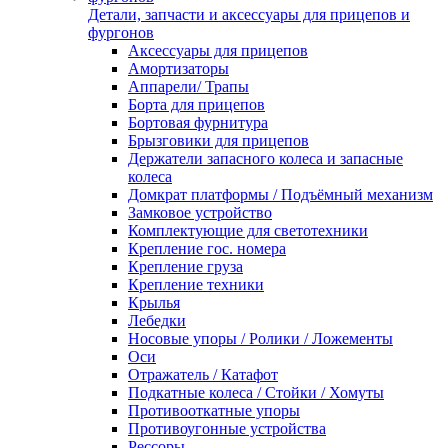
Детали, запчасти и аксессуары для прицепов и
фургонов
Аксессуары для прицепов
Амортизаторы
Аппарели/ Трапы
Борта для прицепов
Бортовая фурнитура
Брызговики для прицепов
Держатели запасного колеса и запасные
колеса
Домкрат платформы / Подъёмный механизм
Замковое устройство
Комплектующие для светотехники
Крепление гос. номера
Крепление груза
Крепление техники
Крылья
Лебедки
Носовые упоры / Ролики / Ложементы
Оси
Отражатель / Катафот
Подкатные колеса / Стойки / Хомуты
Противооткатные упоры
Противоугонные устройства
Рессоры