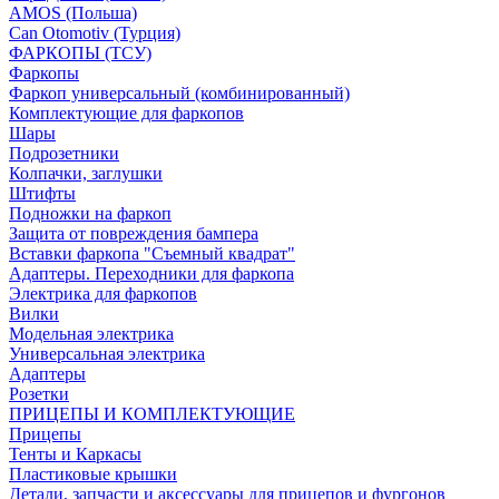
AMOS (Польша)
Can Otomotiv (Турция)
ФАРКОПЫ (ТСУ)
Фаркопы
Фаркоп универсальный (комбинированный)
Комплектующие для фаркопов
Шары
Подрозетники
Колпачки, заглушки
Штифты
Подножки на фаркоп
Защита от повреждения бампера
Вставки фаркопа "Съемный квадрат"
Адаптеры. Переходники для фаркопа
Электрика для фаркопов
Вилки
Модельная электрика
Универсальная электрика
Адаптеры
Розетки
ПРИЦЕПЫ И КОМПЛЕКТУЮЩИЕ
Прицепы
Тенты и Каркасы
Пластиковые крышки
Детали, запчасти и аксессуары для прицепов и фургонов