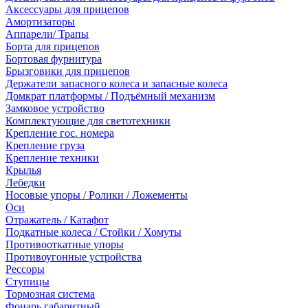
Аксессуары для прицепов
Амортизаторы
Аппарели/ Трапы
Борта для прицепов
Бортовая фурнитура
Брызговики для прицепов
Держатели запасного колеса и запасные колеса
Домкрат платформы / Подъёмный механизм
Замковое устройство
Комплектующие для светотехники
Крепление гос. номера
Крепление груза
Крепление техники
Крылья
Лебедки
Носовые упоры / Ролики / Ложементы
Оси
Отражатель / Катафот
Подкатные колеса / Стойки / Хомуты
Противооткатные упоры
Противоугонные устройства
Рессоры
Ступицы
Тормозная система
Фонарь габаритный