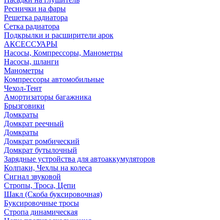
Реснички на фары
Решетка радиатора
Сетка радиатора
Подкрылки и расширители арок
АКСЕССУАРЫ
Насосы, Компрессоры, Манометры
Насосы, шланги
Манометры
Компрессоры автомобильные
Чехол-Тент
Амортизаторы багажника
Брызговики
Домкраты
Домкрат реечный
Домкраты
Домкрат ромбический
Домкрат бутылочный
Зарядные устройства для автоаккумуляторов
Колпаки, Чехлы на колеса
Сигнал звуковой
Стропы, Троса, Цепи
Шакл (Скоба буксировочная)
Буксировочные тросы
Стропа динамическая