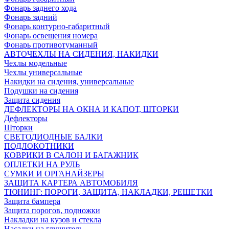
Фонарь заднего хода
Фонарь задний
Фонарь контурно-габаритный
Фонарь освещения номера
Фонарь противотуманный
АВТОЧЕХЛЫ НА СИДЕНИЯ, НАКИДКИ
Чехлы модельные
Чехлы универсальные
Накидки на сидения, универсальные
Подушки на сидения
Защита сидения
ДЕФЛЕКТОРЫ НА ОКНА И КАПОТ, ШТОРКИ
Дефлекторы
Шторки
СВЕТОДИОДНЫЕ БАЛКИ
ПОДЛОКОТНИКИ
КОВРИКИ В САЛОН И БАГАЖНИК
ОПЛЕТКИ НА РУЛЬ
СУМКИ И ОРГАНАЙЗЕРЫ
ЗАЩИТА КАРТЕРА АВТОМОБИЛЯ
ТЮНИНГ: ПОРОГИ, ЗАЩИТА, НАКЛАДКИ, РЕШЕТКИ
Защита бампера
Защита порогов, подножки
Накладки на кузов и стекла
Насадки на глушитель