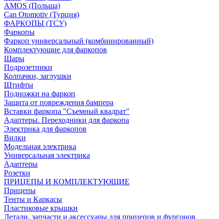
AMOS (Польша)
Can Otomotiv (Турция)
ФАРКОПЫ (ТСУ)
Фаркопы
Фаркоп универсальный (комбинированный)
Комплектующие для фаркопов
Шары
Подрозетники
Колпачки, заглушки
Штифты
Подножки на фаркоп
Защита от повреждения бампера
Вставки фаркопа "Съемный квадрат"
Адаптеры. Переходники для фаркопа
Электрика для фаркопов
Вилки
Модельная электрика
Универсальная электрика
Адаптеры
Розетки
ПРИЦЕПЫ И КОМПЛЕКТУЮЩИЕ
Прицепы
Тенты и Каркасы
Пластиковые крышки
Детали, запчасти и аксессуары для прицепов и фургонов