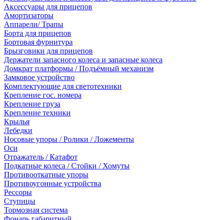
Аксессуары для прицепов
Амортизаторы
Аппарели/ Трапы
Борта для прицепов
Бортовая фурнитура
Брызговики для прицепов
Держатели запасного колеса и запасные колеса
Домкрат платформы / Подъёмный механизм
Замковое устройство
Комплектующие для светотехники
Крепление гос. номера
Крепление груза
Крепление техники
Крылья
Лебедки
Носовые упоры / Ролики / Ложементы
Оси
Отражатель / Катафот
Подкатные колеса / Стойки / Хомуты
Противооткатные упоры
Противоугонные устройства
Рессоры
Ступицы
Тормозная система
Фонарь габаритный