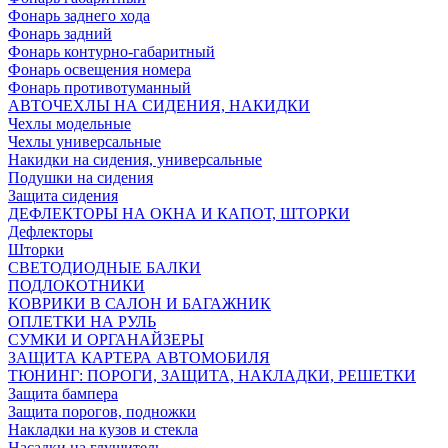
Фонарь заднего хода
Фонарь задний
Фонарь контурно-габаритный
Фонарь освещения номера
Фонарь противотуманный
АВТОЧЕХЛЫ НА СИДЕНИЯ, НАКИДКИ
Чехлы модельные
Чехлы универсальные
Накидки на сидения, универсальные
Подушки на сидения
Защита сидения
ДЕФЛЕКТОРЫ НА ОКНА И КАПОТ, ШТОРКИ
Дефлекторы
Шторки
СВЕТОДИОДНЫЕ БАЛКИ
ПОДЛОКОТНИКИ
КОВРИКИ В САЛОН И БАГАЖНИК
ОПЛЕТКИ НА РУЛЬ
СУМКИ И ОРГАНАЙЗЕРЫ
ЗАЩИТА КАРТЕРА АВТОМОБИЛЯ
ТЮНИНГ: ПОРОГИ, ЗАЩИТА, НАКЛАДКИ, РЕШЕТКИ
Защита бампера
Защита порогов, подножки
Накладки на кузов и стекла
Насадки на глушитель