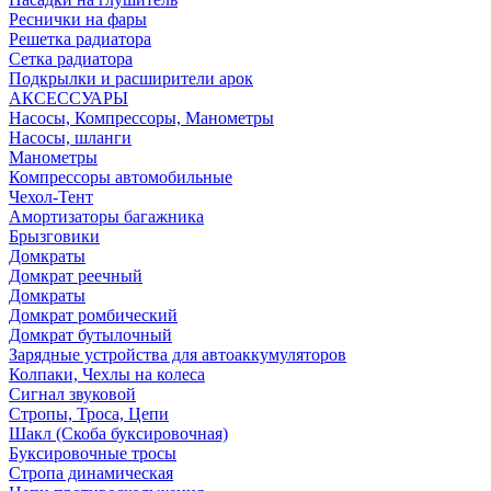
Реснички на фары
Решетка радиатора
Сетка радиатора
Подкрылки и расширители арок
АКСЕССУАРЫ
Насосы, Компрессоры, Манометры
Насосы, шланги
Манометры
Компрессоры автомобильные
Чехол-Тент
Амортизаторы багажника
Брызговики
Домкраты
Домкрат реечный
Домкраты
Домкрат ромбический
Домкрат бутылочный
Зарядные устройства для автоаккумуляторов
Колпаки, Чехлы на колеса
Сигнал звуковой
Стропы, Троса, Цепи
Шакл (Скоба буксировочная)
Буксировочные тросы
Стропа динамическая