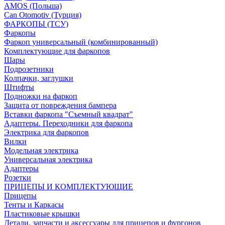
AMOS (Польша)
Can Otomotiv (Турция)
ФАРКОПЫ (ТСУ)
Фаркопы
Фаркоп универсальный (комбинированный)
Комплектующие для фаркопов
Шары
Подрозетники
Колпачки, заглушки
Штифты
Подножки на фаркоп
Защита от повреждения бампера
Вставки фаркопа "Съемный квадрат"
Адаптеры. Переходники для фаркопа
Электрика для фаркопов
Вилки
Модельная электрика
Универсальная электрика
Адаптеры
Розетки
ПРИЦЕПЫ И КОМПЛЕКТУЮЩИЕ
Прицепы
Тенты и Каркасы
Пластиковые крышки
Детали, запчасти и аксессуары для прицепов и фургонов