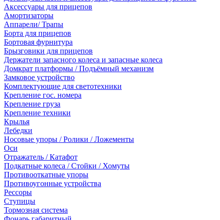
Аксессуары для прицепов
Амортизаторы
Аппарели/ Трапы
Борта для прицепов
Бортовая фурнитура
Брызговики для прицепов
Держатели запасного колеса и запасные колеса
Домкрат платформы / Подъёмный механизм
Замковое устройство
Комплектующие для светотехники
Крепление гос. номера
Крепление груза
Крепление техники
Крылья
Лебедки
Носовые упоры / Ролики / Ложементы
Оси
Отражатель / Катафот
Подкатные колеса / Стойки / Хомуты
Противооткатные упоры
Противоугонные устройства
Рессоры
Ступицы
Тормозная система
Фонарь габаритный