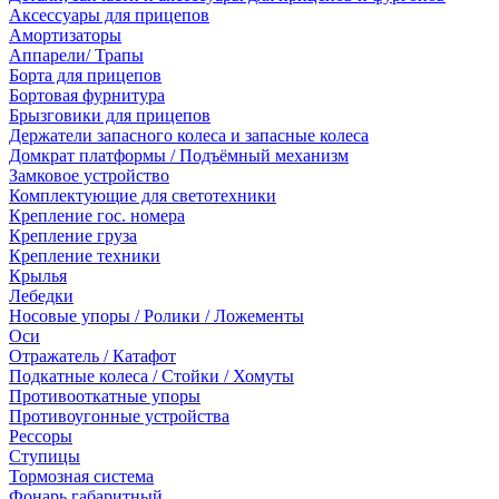
Аксессуары для прицепов
Амортизаторы
Аппарели/ Трапы
Борта для прицепов
Бортовая фурнитура
Брызговики для прицепов
Держатели запасного колеса и запасные колеса
Домкрат платформы / Подъёмный механизм
Замковое устройство
Комплектующие для светотехники
Крепление гос. номера
Крепление груза
Крепление техники
Крылья
Лебедки
Носовые упоры / Ролики / Ложементы
Оси
Отражатель / Катафот
Подкатные колеса / Стойки / Хомуты
Противооткатные упоры
Противоугонные устройства
Рессоры
Ступицы
Тормозная система
Фонарь габаритный