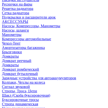
Реснички на фары
Решетка радиатора
Сетка радиатора
Подкрылки и расширители арок
АКСЕССУАРЫ
Насосы, Компрессоры, Манометры
Насосы, шланги
Манометры
Компрессоры автомобильные
Чехол-Тент
Амортизаторы багажника
Брызговики
Домкраты
Домкрат реечный
Домкраты
Домкрат ромбический
Домкрат бутылочный
Зарядные устройства для автоаккумуляторов
Колпаки, Чехлы на колеса
Сигнал звуковой
Стропы, Троса, Цепи
Шакл (Скоба буксировочная)
Буксировочные тросы
Стропа динамическая