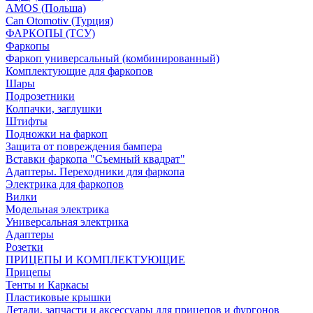
AMOS (Польша)
Can Otomotiv (Турция)
ФАРКОПЫ (ТСУ)
Фаркопы
Фаркоп универсальный (комбинированный)
Комплектующие для фаркопов
Шары
Подрозетники
Колпачки, заглушки
Штифты
Подножки на фаркоп
Защита от повреждения бампера
Вставки фаркопа "Съемный квадрат"
Адаптеры. Переходники для фаркопа
Электрика для фаркопов
Вилки
Модельная электрика
Универсальная электрика
Адаптеры
Розетки
ПРИЦЕПЫ И КОМПЛЕКТУЮЩИЕ
Прицепы
Тенты и Каркасы
Пластиковые крышки
Детали, запчасти и аксессуары для прицепов и фургонов