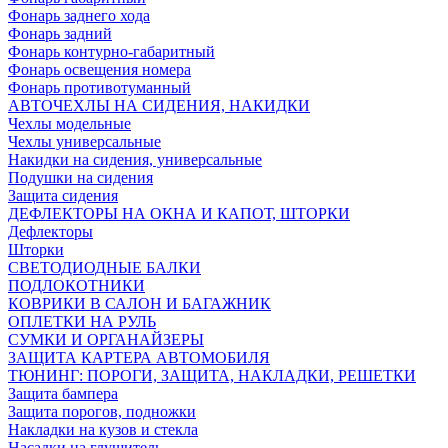
Фонарь заднего хода
Фонарь задний
Фонарь контурно-габаритный
Фонарь освещения номера
Фонарь противотуманный
АВТОЧЕХЛЫ НА СИДЕНИЯ, НАКИДКИ
Чехлы модельные
Чехлы универсальные
Накидки на сидения, универсальные
Подушки на сидения
Защита сидения
ДЕФЛЕКТОРЫ НА ОКНА И КАПОТ, ШТОРКИ
Дефлекторы
Шторки
СВЕТОДИОДНЫЕ БАЛКИ
ПОДЛОКОТНИКИ
КОВРИКИ В САЛОН И БАГАЖНИК
ОПЛЕТКИ НА РУЛЬ
СУМКИ И ОРГАНАЙЗЕРЫ
ЗАЩИТА КАРТЕРА АВТОМОБИЛЯ
ТЮНИНГ: ПОРОГИ, ЗАЩИТА, НАКЛАДКИ, РЕШЕТКИ
Защита бампера
Защита порогов, подножки
Накладки на кузов и стекла
Насадки на глушитель