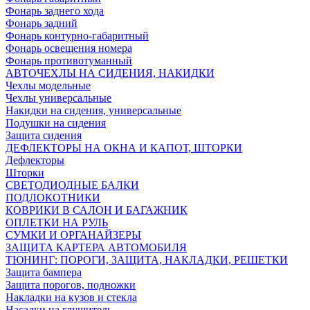
Фонарь заднего хода
Фонарь задний
Фонарь контурно-габаритный
Фонарь освещения номера
Фонарь противотуманный
АВТОЧЕХЛЫ НА СИДЕНИЯ, НАКИДКИ
Чехлы модельные
Чехлы универсальные
Накидки на сидения, универсальные
Подушки на сидения
Защита сидения
ДЕФЛЕКТОРЫ НА ОКНА И КАПОТ, ШТОРКИ
Дефлекторы
Шторки
СВЕТОДИОДНЫЕ БАЛКИ
ПОДЛОКОТНИКИ
КОВРИКИ В САЛОН И БАГАЖНИК
ОПЛЕТКИ НА РУЛЬ
СУМКИ И ОРГАНАЙЗЕРЫ
ЗАЩИТА КАРТЕРА АВТОМОБИЛЯ
ТЮНИНГ: ПОРОГИ, ЗАЩИТА, НАКЛАДКИ, РЕШЕТКИ
Защита бампера
Защита порогов, подножки
Накладки на кузов и стекла
Насадки на глушитель