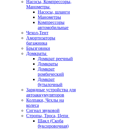
Насосы, Компрессоры,
Манометры
Насосы, шланги
Манометры
Компрессоры
автомобильные
Чехол-Тент
Амортизаторы
багажника
Брызговики
Домкраты
Домкрат реечный
Домкраты
Домкрат
ромбический
Домкрат
бутылочный
Зарядные устройства для
автоаккумуляторов
Колпаки, Чехлы на
колеса
Сигнал звуковой
Стропы, Троса, Цепи
Шакл (Скоба
буксировочная)