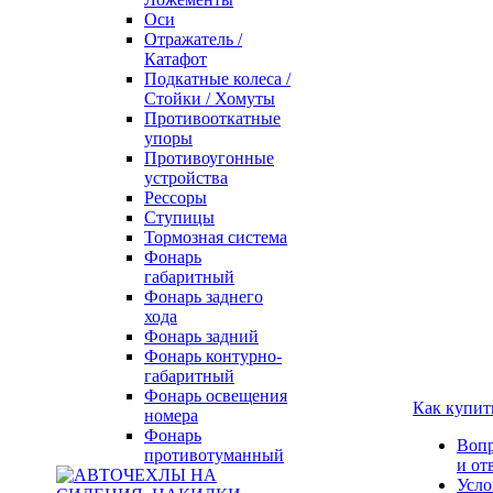
Оси
Отражатель /
Катафот
Подкатные колеса /
Стойки / Хомуты
Противооткатные
упоры
Противоугонные
устройства
Рессоры
Ступицы
Тормозная система
Фонарь
габаритный
Фонарь заднего
хода
Фонарь задний
Фонарь контурно-
габаритный
Фонарь освещения
Как купит
номера
Фонарь
Воп
противотуманный
и от
Усло