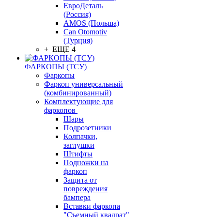
ЕвроДеталь
(Россия)
AMOS (Польша)
Can Otomotiv
(Турция)
+ ЕЩЕ 4
ФАРКОПЫ (ТСУ)
Фаркопы
Фаркоп универсальный
(комбинированный)
Комплектующие для
фаркопов
Шары
Подрозетники
Колпачки,
заглушки
Штифты
Подножки на
фаркоп
Защита от
повреждения
бампера
Вставки фаркопа
"Съемный квадрат"