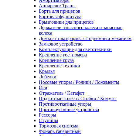
Амортизаторы
Аппарели/ Трапы
Борта для прицепов
Бортовая фурнитура
Брызговики для прицепов
Держатели запасного колеса и запасные
колеса
Домкрат платформы / Подъёмный механизм
Замковое устройство
Комплектующие для светотехники
Крепление гос. номера
Крепление груза
Крепление техники
Крылья
Лебедки
Носовые упоры / Ролики / Ложементы
Оси
Отражатель / Катафот
Подкатные колеса / Стойки / Хомуты
Противооткатные упоры
Противоугонные устройства
Рессоры
Ступицы
Тормозная система
Фонарь габаритный