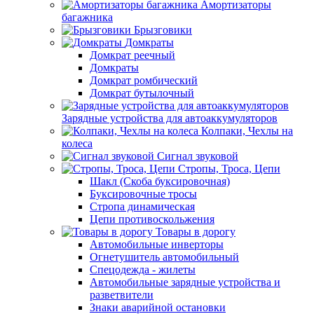
Амортизаторы
багажника
Брызговики
Домкраты
Домкрат реечный
Домкраты
Домкрат ромбический
Домкрат бутылочный
Зарядные устройства для автоаккумуляторов
Колпаки, Чехлы на
колеса
Сигнал звуковой
Стропы, Троса, Цепи
Шакл (Скоба буксировочная)
Буксировочные тросы
Стропа динамическая
Цепи противоскольжения
Товары в дорогу
Автомобильные инверторы
Огнетушитель автомобильный
Спецодежда - жилеты
Автомобильные зарядные устройства и
разветвители
Знаки аварийной остановки