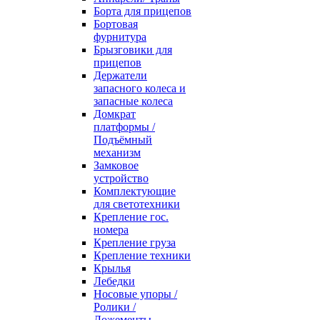
Борта для прицепов
Бортовая
фурнитура
Брызговики для
прицепов
Держатели
запасного колеса и
запасные колеса
Домкрат
платформы /
Подъёмный
механизм
Замковое
устройство
Комплектующие
для светотехники
Крепление гос.
номера
Крепление груза
Крепление техники
Крылья
Лебедки
Носовые упоры /
Ролики /
Ложементы