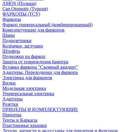
AMOS (Польша)
Can Otomotiv (Турция)
ФАРКОПЫ (ТСУ)
Фаркопы
Фаркоп универсальный (комбинированный)
Комплектующие для фаркопов
Шары
Подрозетники
Колпачки, заглушки
Штифты
Подножки на фаркоп
Защита от повреждения бампера
Вставки фаркопа "Съемный квадрат"
Адаптеры. Переходники для фаркопа
Электрика для фаркопов
Вилки
Модельная электрика
Универсальная электрика
Адаптеры
Розетки
ПРИЦЕПЫ И КОМПЛЕКТУЮЩИЕ
Прицепы
Тенты и Каркасы
Пластиковые крышки
Детали, запчасти и аксессуары для прицепов и фургонов