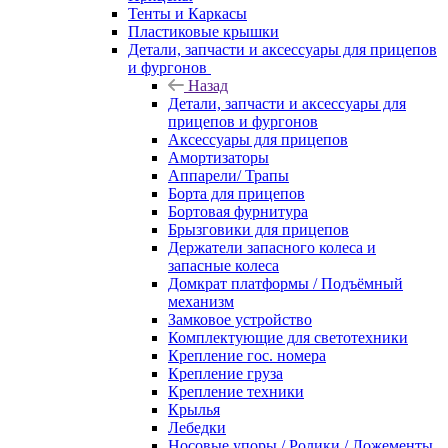
Тенты и Каркасы
Пластиковые крышки
Детали, запчасти и аксессуары для прицепов
и фургонов
Назад
Детали, запчасти и аксессуары для
прицепов и фургонов
Аксессуары для прицепов
Амортизаторы
Аппарели/ Трапы
Борта для прицепов
Бортовая фурнитура
Брызговики для прицепов
Держатели запасного колеса и
запасные колеса
Домкрат платформы / Подъёмный
механизм
Замковое устройство
Комплектующие для светотехники
Крепление гос. номера
Крепление груза
Крепление техники
Крылья
Лебедки
Носовые упоры / Ролики / Ложементы