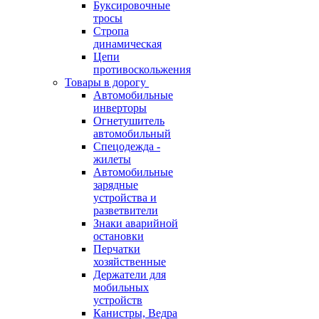
Буксировочные
тросы
Стропа
динамическая
Цепи
противоскольжения
Товары в дорогу
Автомобильные
инверторы
Огнетушитель
автомобильный
Спецодежда -
жилеты
Автомобильные
зарядные
устройства и
разветвители
Знаки аварийной
остановки
Перчатки
хозяйственные
Держатели для
мобильных
устройств
Канистры, Ведра