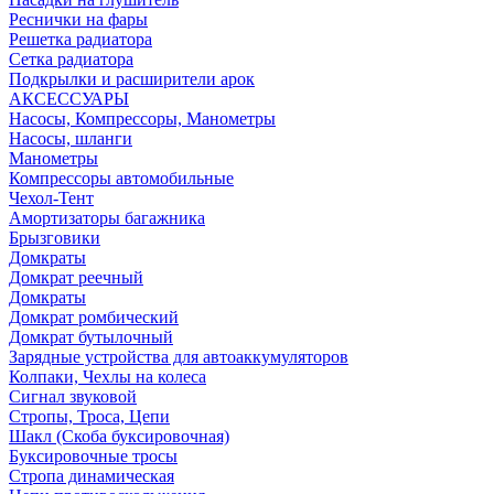
Реснички на фары
Решетка радиатора
Сетка радиатора
Подкрылки и расширители арок
АКСЕССУАРЫ
Насосы, Компрессоры, Манометры
Насосы, шланги
Манометры
Компрессоры автомобильные
Чехол-Тент
Амортизаторы багажника
Брызговики
Домкраты
Домкрат реечный
Домкраты
Домкрат ромбический
Домкрат бутылочный
Зарядные устройства для автоаккумуляторов
Колпаки, Чехлы на колеса
Сигнал звуковой
Стропы, Троса, Цепи
Шакл (Скоба буксировочная)
Буксировочные тросы
Стропа динамическая