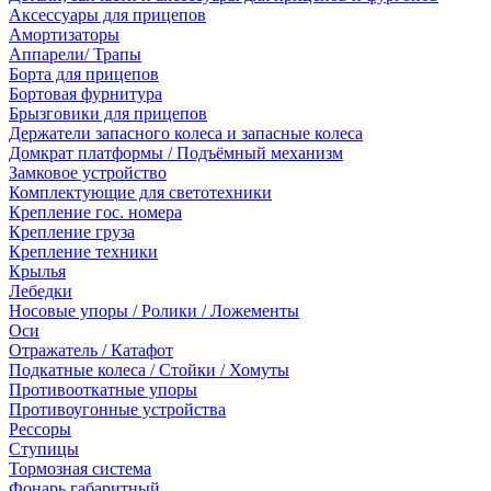
Аксессуары для прицепов
Амортизаторы
Аппарели/ Трапы
Борта для прицепов
Бортовая фурнитура
Брызговики для прицепов
Держатели запасного колеса и запасные колеса
Домкрат платформы / Подъёмный механизм
Замковое устройство
Комплектующие для светотехники
Крепление гос. номера
Крепление груза
Крепление техники
Крылья
Лебедки
Носовые упоры / Ролики / Ложементы
Оси
Отражатель / Катафот
Подкатные колеса / Стойки / Хомуты
Противооткатные упоры
Противоугонные устройства
Рессоры
Ступицы
Тормозная система
Фонарь габаритный