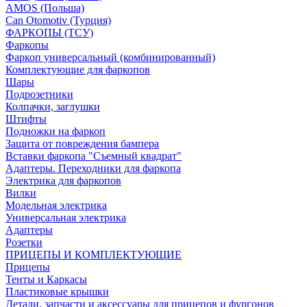
AMOS (Польша)
Can Otomotiv (Турция)
ФАРКОПЫ (ТСУ)
Фаркопы
Фаркоп универсальный (комбинированный)
Комплектующие для фаркопов
Шары
Подрозетники
Колпачки, заглушки
Штифты
Подножки на фаркоп
Защита от повреждения бампера
Вставки фаркопа "Съемный квадрат"
Адаптеры. Переходники для фаркопа
Электрика для фаркопов
Вилки
Модельная электрика
Универсальная электрика
Адаптеры
Розетки
ПРИЦЕПЫ И КОМПЛЕКТУЮЩИЕ
Прицепы
Тенты и Каркасы
Пластиковые крышки
Детали, запчасти и аксессуары для прицепов и фургонов