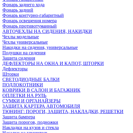
Фонарь заднего хода
Фонарь задний
Фонарь контурно-габаритный
Фонарь освещения номера
Фонарь противотуманный
АВТОЧЕХЛЫ НА СИДЕНИЯ, НАКИДКИ
Чехлы модельные
Чехлы универсальные
Накидки на сидения, универсальные
Подушки на сидения
Защита сидения
ДЕФЛЕКТОРЫ НА ОКНА И КАПОТ, ШТОРКИ
Дефлекторы
Шторки
СВЕТОДИОДНЫЕ БАЛКИ
ПОДЛОКОТНИКИ
КОВРИКИ В САЛОН И БАГАЖНИК
ОПЛЕТКИ НА РУЛЬ
СУМКИ И ОРГАНАЙЗЕРЫ
ЗАЩИТА КАРТЕРА АВТОМОБИЛЯ
ТЮНИНГ: ПОРОГИ, ЗАЩИТА, НАКЛАДКИ, РЕШЕТКИ
Защита бампера
Защита порогов, подножки
Накладки на кузов и стекла
Насадки на глушитель