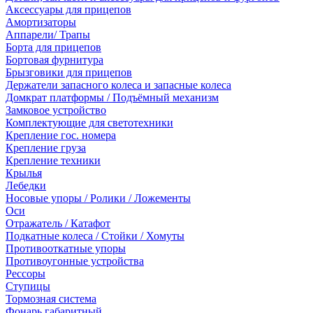
Аксессуары для прицепов
Амортизаторы
Аппарели/ Трапы
Борта для прицепов
Бортовая фурнитура
Брызговики для прицепов
Держатели запасного колеса и запасные колеса
Домкрат платформы / Подъёмный механизм
Замковое устройство
Комплектующие для светотехники
Крепление гос. номера
Крепление груза
Крепление техники
Крылья
Лебедки
Носовые упоры / Ролики / Ложементы
Оси
Отражатель / Катафот
Подкатные колеса / Стойки / Хомуты
Противооткатные упоры
Противоугонные устройства
Рессоры
Ступицы
Тормозная система
Фонарь габаритный