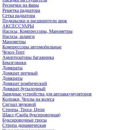
Реснички на фары
Решетка радиатора
Сетка радиатора
Подкрылки и расширители арок
АКСЕССУАРЫ
Насосы, Компрессоры, Манометры
Насосы, шланги
Манометры
Компрессоры автомобильные
Чехол-Тент
Амортизаторы багажника
Брызговики
Домкраты
Домкрат реечный
Домкраты
Домкрат ромбический
Домкрат бутылочный
Зарядные устройства для автоаккумуляторов
Колпаки, Чехлы на колеса
Сигнал звуковой
Стропы, Троса, Цепи
Шакл (Скоба буксировочная)
Буксировочные тросы
Стропа динамическая