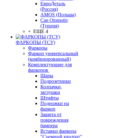
ЕвроДеталь
(Россия)
AMOS (Польша)
Can Otomotiv
(Турция)
+ ЕЩЕ 4
ФАРКОПЫ (ТСУ)
Фаркопы
Фаркоп универсальный
(комбинированный)
Комплектующие для
фаркопов
Шары
Подрозетники
Колпачки,
заглушки
Штифты
Подножки на
фаркоп
Защита от
повреждения
бампера
Вставки фаркопа
"Съемный квадрат"