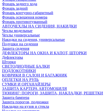
Фонарь заднего хода
Фонарь задний
Фонарь контурно-габаритный
Фонарь освещения номера
Фонарь противотуманный
АВТОЧЕХЛЫ НА СИДЕНИЯ, НАКИДКИ
Чехлы модельные
Чехлы универсальные
Накидки на сидения, универсальные
Подушки на сидения
Защита сидения
ДЕФЛЕКТОРЫ НА ОКНА И КАПОТ, ШТОРКИ
Дефлекторы
Шторки
СВЕТОДИОДНЫЕ БАЛКИ
ПОДЛОКОТНИКИ
КОВРИКИ В САЛОН И БАГАЖНИК
ОПЛЕТКИ НА РУЛЬ
СУМКИ И ОРГАНАЙЗЕРЫ
ЗАЩИТА КАРТЕРА АВТОМОБИЛЯ
ТЮНИНГ: ПОРОГИ, ЗАЩИТА, НАКЛАДКИ, РЕШЕТКИ
Защита бампера
Защита порогов, подножки
Накладки на кузов и стекла
Насадки на глушитель