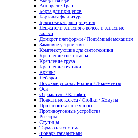
Амортизаторы
Аппарели/ Трапы
Борта для прицепов
Бортовая фурнитура
Брызговики для прицепов
Держатели запасного колеса и запасные
колеса
Домкрат платформы / Подъёмный механизм
Замковое устройство
Комплектующие для светотехники
Крепление гос. номера
Крепление груза
Крепление техники
Крылья
Лебедки
Носовые упоры / Ролики / Ложементы
Оси
Отражатель / Катафот
Подкатные колеса / Стойки / Хомуты
Противооткатные упоры
Противоугонные устройства
Рессоры
Ступицы
Тормозная система
Фонарь габаритный