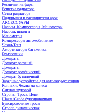
Реснички на фары
Решетка радиатора
Сетка радиатора
Подкрылки и расширители арок
АКСЕССУАРЫ
Насосы, Компрессоры, Манометры
Насосы, шланги
Манометры
Компрессоры автомобильные
Чехол-Тент
Амортизаторы багажника
Брызговики
Домкраты
Домкрат реечный
Домкраты
Домкрат ромбический
Домкрат бутылочный
Зарядные устройства для автоаккумуляторов
Колпаки, Чехлы на колеса
Сигнал звуковой
Стропы, Троса, Цепи
Шакл (Скоба буксировочная)
Буксировочные тросы
Стропа динамическая