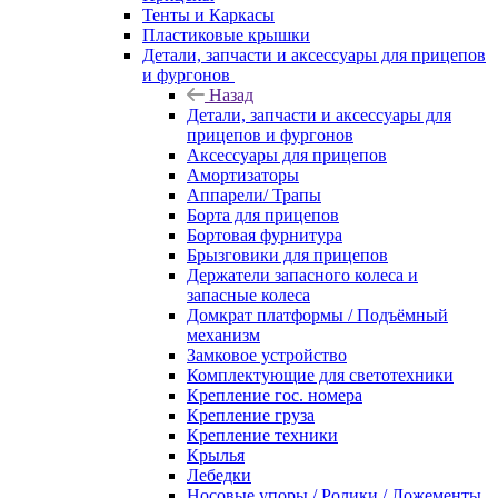
Тенты и Каркасы
Пластиковые крышки
Детали, запчасти и аксессуары для прицепов
и фургонов
Назад
Детали, запчасти и аксессуары для
прицепов и фургонов
Аксессуары для прицепов
Амортизаторы
Аппарели/ Трапы
Борта для прицепов
Бортовая фурнитура
Брызговики для прицепов
Держатели запасного колеса и
запасные колеса
Домкрат платформы / Подъёмный
механизм
Замковое устройство
Комплектующие для светотехники
Крепление гос. номера
Крепление груза
Крепление техники
Крылья
Лебедки
Носовые упоры / Ролики / Ложементы