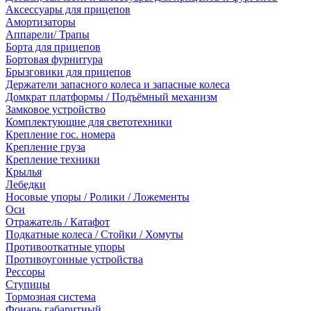
Аксессуары для прицепов
Амортизаторы
Аппарели/ Трапы
Борта для прицепов
Бортовая фурнитура
Брызговики для прицепов
Держатели запасного колеса и запасные колеса
Домкрат платформы / Подъёмный механизм
Замковое устройство
Комплектующие для светотехники
Крепление гос. номера
Крепление груза
Крепление техники
Крылья
Лебедки
Носовые упоры / Ролики / Ложементы
Оси
Отражатель / Катафот
Подкатные колеса / Стойки / Хомуты
Противооткатные упоры
Противоугонные устройства
Рессоры
Ступицы
Тормозная система
Фонарь габаритный