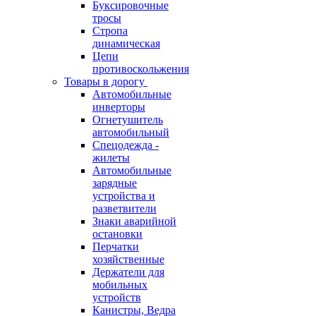
Буксировочные
тросы
Стропа
динамическая
Цепи
противоскольжения
Товары в дорогу
Автомобильные
инверторы
Огнетушитель
автомобильный
Спецодежда -
жилеты
Автомобильные
зарядные
устройства и
разветвители
Знаки аварийной
остановки
Перчатки
хозяйственные
Держатели для
мобильных
устройств
Канистры, Ведра