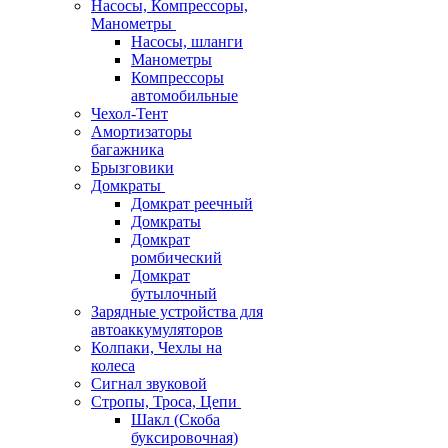
Насосы, Компрессоры,
Манометры
Насосы, шланги
Манометры
Компрессоры
автомобильные
Чехол-Тент
Амортизаторы
багажника
Брызговики
Домкраты
Домкрат реечный
Домкраты
Домкрат
ромбический
Домкрат
бутылочный
Зарядные устройства для
автоаккумуляторов
Колпаки, Чехлы на
колеса
Сигнал звуковой
Стропы, Троса, Цепи
Шакл (Скоба
буксировочная)