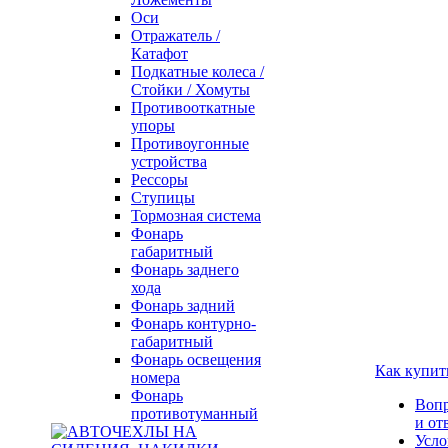
Оси
Отражатель /
Катафот
Подкатные колеса /
Стойки / Хомуты
Противооткатные
упоры
Противоугонные
устройства
Рессоры
Ступицы
Тормозная система
Фонарь
габаритный
Фонарь заднего
хода
Фонарь задний
Фонарь контурно-
габаритный
Фонарь освещения
Как купит
номера
Фонарь
Воп
противотуманный
и от
Усло