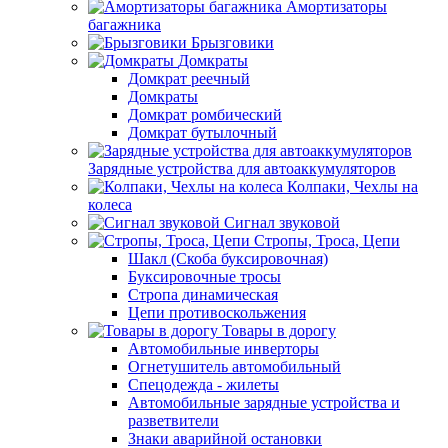
Амортизаторы
багажника
Брызговики
Домкраты
Домкрат реечный
Домкраты
Домкрат ромбический
Домкрат бутылочный
Зарядные устройства для автоаккумуляторов
Колпаки, Чехлы на
колеса
Сигнал звуковой
Стропы, Троса, Цепи
Шакл (Скоба буксировочная)
Буксировочные тросы
Стропа динамическая
Цепи противоскольжения
Товары в дорогу
Автомобильные инверторы
Огнетушитель автомобильный
Спецодежда - жилеты
Автомобильные зарядные устройства и
разветвители
Знаки аварийной остановки