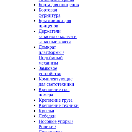
Борта для прицепов
Бортовая
фурнитура
Брызговики для
прицепов
Держатели
запасного колеса и
запасные колеса
Домкрат
платформы /
Подъёмный
механизм
Замковое
устройство
Комплектующие
для светотехники
Крепление гос.
номера
Крепление груза
Крепление техники
Крылья
Лебедки
Носовые упоры /
Ролики /
Ложементы