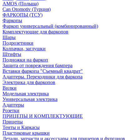
AMOS (Польша)
Can Otomotiv (Турция)
ФАРКОПЫ (ТСУ)
Фаркопы
Фаркоп универсальный (комбинированный)
Комплектующие для фаркопов
Шары
Подрозетники
Колпачки, заглушки
Штифты
Подножки на фаркоп
Защита от повреждения бампера
Вставки фаркопа "Съемный квадрат"
Адаптеры. Переходники для фаркопа
Электрика для фаркопов
Вилки
Модельная электрика
Универсальная электрика
Адаптеры
Розетки
ПРИЦЕПЫ И КОМПЛЕКТУЮЩИЕ
Прицепы
Тенты и Каркасы
Пластиковые крышки
Детали, запчасти и аксессуары для прицепов и фургонов