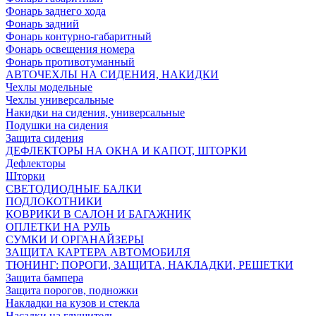
Фонарь заднего хода
Фонарь задний
Фонарь контурно-габаритный
Фонарь освещения номера
Фонарь противотуманный
АВТОЧЕХЛЫ НА СИДЕНИЯ, НАКИДКИ
Чехлы модельные
Чехлы универсальные
Накидки на сидения, универсальные
Подушки на сидения
Защита сидения
ДЕФЛЕКТОРЫ НА ОКНА И КАПОТ, ШТОРКИ
Дефлекторы
Шторки
СВЕТОДИОДНЫЕ БАЛКИ
ПОДЛОКОТНИКИ
КОВРИКИ В САЛОН И БАГАЖНИК
ОПЛЕТКИ НА РУЛЬ
СУМКИ И ОРГАНАЙЗЕРЫ
ЗАЩИТА КАРТЕРА АВТОМОБИЛЯ
ТЮНИНГ: ПОРОГИ, ЗАЩИТА, НАКЛАДКИ, РЕШЕТКИ
Защита бампера
Защита порогов, подножки
Накладки на кузов и стекла
Насадки на глушитель