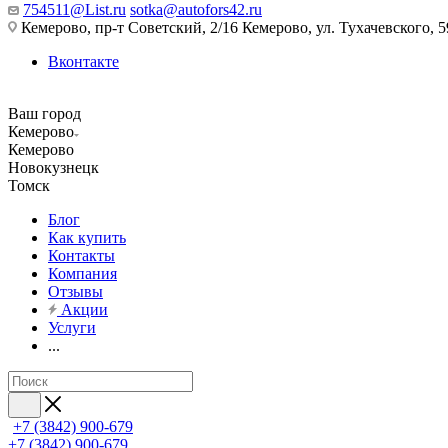
754511@List.ru
sotka@autofors42.ru
Кемерово, пр-т Советский, 2/16 Кемерово, ул. Тухачевского, 5
Вконтакте
Ваш город
Кемерово
Кемерово
Новокузнецк
Томск
Блог
Как купить
Контакты
Компания
Отзывы
Акции
Услуги
...
+7 (3842) 900-679
+7 (3842) 900-679