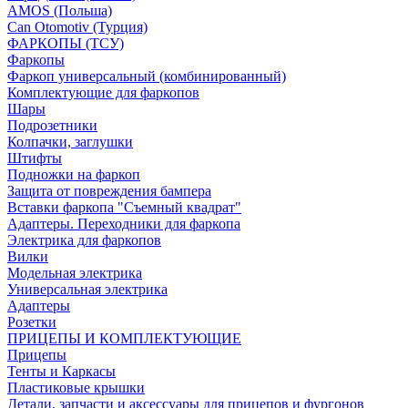
AMOS (Польша)
Can Otomotiv (Турция)
ФАРКОПЫ (ТСУ)
Фаркопы
Фаркоп универсальный (комбинированный)
Комплектующие для фаркопов
Шары
Подрозетники
Колпачки, заглушки
Штифты
Подножки на фаркоп
Защита от повреждения бампера
Вставки фаркопа "Съемный квадрат"
Адаптеры. Переходники для фаркопа
Электрика для фаркопов
Вилки
Модельная электрика
Универсальная электрика
Адаптеры
Розетки
ПРИЦЕПЫ И КОМПЛЕКТУЮЩИЕ
Прицепы
Тенты и Каркасы
Пластиковые крышки
Детали, запчасти и аксессуары для прицепов и фургонов