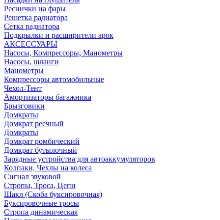
Реснички на фары
Решетка радиатора
Сетка радиатора
Подкрылки и расширители арок
АКСЕССУАРЫ
Насосы, Компрессоры, Манометры
Насосы, шланги
Манометры
Компрессоры автомобильные
Чехол-Тент
Амортизаторы багажника
Брызговики
Домкраты
Домкрат реечный
Домкраты
Домкрат ромбический
Домкрат бутылочный
Зарядные устройства для автоаккумуляторов
Колпаки, Чехлы на колеса
Сигнал звуковой
Стропы, Троса, Цепи
Шакл (Скоба буксировочная)
Буксировочные тросы
Стропа динамическая