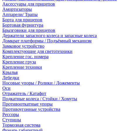
Аксессуары для прицепов
Амортизаторы
Аппарели/ Трапы
Борта для прицепов
Бортовая фурнитура
Брызговики для прицепов
Держатели запасного колеса и запасные колеса
Домкрат платформы / Подъёмный механизм
Замковое устройство
Комплектующие для светотехники
Крепление гос. номера
Крепление груза
Крепление техники
Крылья
Лебедки
Носовые упоры / Ролики / Ложементы
Оси
Отражатель / Катафот
Подкатные колеса / Стойки / Хомуты
Противооткатные упоры
Противоугонные устройства
Рессоры
Ступицы
Тормозная система
Фонарь габаритный