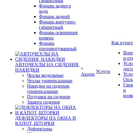
габаритный
Фонарь заднего
хода
Фонарь задний
Фонарь контурно-
габаритный
Фонарь освещения
номера
Как купит
Фонарь
противотуманный
Воп
и от
Усло
АВТОЧЕХЛЫ НА СИДЕНИЯ,
дост
НАКИДКИ
Услуги
Акции
Усло
Чехлы модельные
Опл
Чехлы универсальные
Гара
Накидки на сидения,
и
универсальные
возв
Подушки на сидения
Защита сидения
ДЕФЛЕКТОРЫ НА ОКНА И
КАПОТ, ШТОРКИ
Дефлекторы