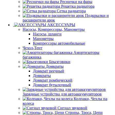
Реснички на фары
Решетка радиатора
Сетка радиатора
Подкрылки и
расширители арок
АКСЕССУАРЫ
Насосы, Компрессоры, Манометры
Насосы, шланги
Манометры
Компрессоры автомобильные
Чехол-Тент
Амортизаторы
багажника
Брызговики
Домкраты
Домкрат реечный
Домкраты
Домкрат ромбический
Домкрат бутылочный
Зарядные устройства для автоаккумуляторов
Колпаки, Чехлы на
колеса
Сигнал звуковой
Стропы, Троса, Цепи