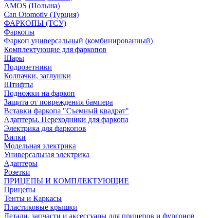
AMOS (Польша)
Can Otomotiv (Турция)
ФАРКОПЫ (ТСУ)
Фаркопы
Фаркоп универсальный (комбинированный)
Комплектующие для фаркопов
Шары
Подрозетники
Колпачки, заглушки
Штифты
Подножки на фаркоп
Защита от повреждения бампера
Вставки фаркопа "Съемный квадрат"
Адаптеры. Переходники для фаркопа
Электрика для фаркопов
Вилки
Модельная электрика
Универсальная электрика
Адаптеры
Розетки
ПРИЦЕПЫ И КОМПЛЕКТУЮЩИЕ
Прицепы
Тенты и Каркасы
Пластиковые крышки
Детали, запчасти и аксессуары для прицепов и фургонов