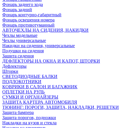
Фонарь заднего хода
Фонарь задний
Фонарь контурно-габаритный
Фонарь освещения номера
Фонарь противотуманный
АВТОЧЕХЛЫ НА СИДЕНИЯ, НАКИДКИ
Чехлы модельные
Чехлы универсальные
Накидки на сидения, универсальные
Подушки на сидения
Защита сидения
ДЕФЛЕКТОРЫ НА ОКНА И КАПОТ, ШТОРКИ
Дефлекторы
Шторки
СВЕТОДИОДНЫЕ БАЛКИ
ПОДЛОКОТНИКИ
КОВРИКИ В САЛОН И БАГАЖНИК
ОПЛЕТКИ НА РУЛЬ
СУМКИ И ОРГАНАЙЗЕРЫ
ЗАЩИТА КАРТЕРА АВТОМОБИЛЯ
ТЮНИНГ: ПОРОГИ, ЗАЩИТА, НАКЛАДКИ, РЕШЕТКИ
Защита бампера
Защита порогов, подножки
Накладки на кузов и стекла
Насадки на глушитель