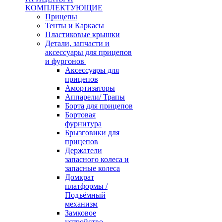
КОМПЛЕКТУЮЩИЕ
Прицепы
Тенты и Каркасы
Пластиковые крышки
Детали, запчасти и
аксессуары для прицепов
и фургонов
Аксессуары для
прицепов
Амортизаторы
Аппарели/ Трапы
Борта для прицепов
Бортовая
фурнитура
Брызговики для
прицепов
Держатели
запасного колеса и
запасные колеса
Домкрат
платформы /
Подъёмный
механизм
Замковое
устройство