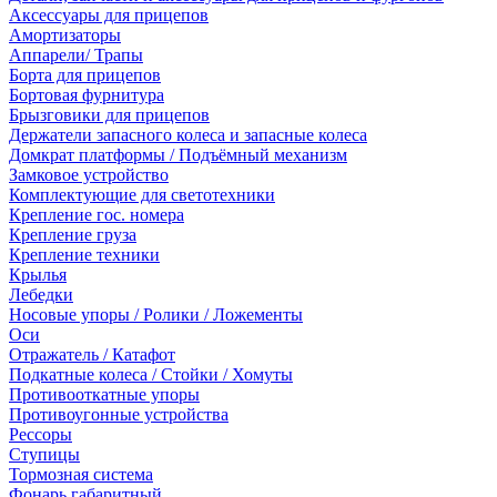
Аксессуары для прицепов
Амортизаторы
Аппарели/ Трапы
Борта для прицепов
Бортовая фурнитура
Брызговики для прицепов
Держатели запасного колеса и запасные колеса
Домкрат платформы / Подъёмный механизм
Замковое устройство
Комплектующие для светотехники
Крепление гос. номера
Крепление груза
Крепление техники
Крылья
Лебедки
Носовые упоры / Ролики / Ложементы
Оси
Отражатель / Катафот
Подкатные колеса / Стойки / Хомуты
Противооткатные упоры
Противоугонные устройства
Рессоры
Ступицы
Тормозная система
Фонарь габаритный