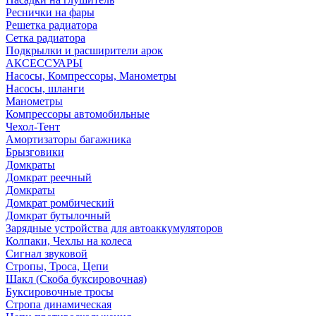
Реснички на фары
Решетка радиатора
Сетка радиатора
Подкрылки и расширители арок
АКСЕССУАРЫ
Насосы, Компрессоры, Манометры
Насосы, шланги
Манометры
Компрессоры автомобильные
Чехол-Тент
Амортизаторы багажника
Брызговики
Домкраты
Домкрат реечный
Домкраты
Домкрат ромбический
Домкрат бутылочный
Зарядные устройства для автоаккумуляторов
Колпаки, Чехлы на колеса
Сигнал звуковой
Стропы, Троса, Цепи
Шакл (Скоба буксировочная)
Буксировочные тросы
Стропа динамическая