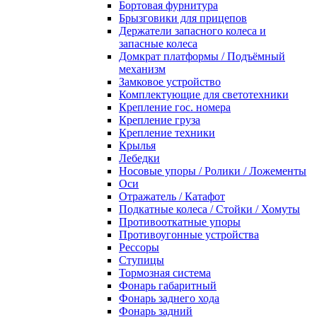
Бортовая фурнитура
Брызговики для прицепов
Держатели запасного колеса и
запасные колеса
Домкрат платформы / Подъёмный
механизм
Замковое устройство
Комплектующие для светотехники
Крепление гос. номера
Крепление груза
Крепление техники
Крылья
Лебедки
Носовые упоры / Ролики / Ложементы
Оси
Отражатель / Катафот
Подкатные колеса / Стойки / Хомуты
Противооткатные упоры
Противоугонные устройства
Рессоры
Ступицы
Тормозная система
Фонарь габаритный
Фонарь заднего хода
Фонарь задний