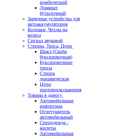
ромбический
Домкрат
бутылочный
Зарядные устройства для
автоаккумуляторов
Колпаки, Чехлы на
колеса
Сигнал звуковой
Стропы, Троса, Цепи
Шакл (Скоба
буксировочная)
Буксировочные
тросы
Стропа
динамическая
Цепи
противоскольжения
Товары в дорогу
Автомобильные
инверторы
Огнетушитель
автомобильный
Спецодежда -
жилеты
Автомобильные