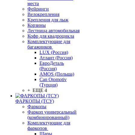
места
Фейринги
Велокрепления
Крепления для лыж
Корзины
Лестница автомобильная
Кофр для квадроцикла
Комплектующие для
багажников
LUX (Россия)
Атлант (Россия)
ЕвроДеталь
(Россия)
AMOS (Польша)
Can Otomotiv
(Турция)
+ ЕЩЕ 4
ФАРКОПЫ (ТСУ)
Фаркопы
Фаркоп универсальный
(комбинированный)
Комплектующие для
фаркопов
Шары