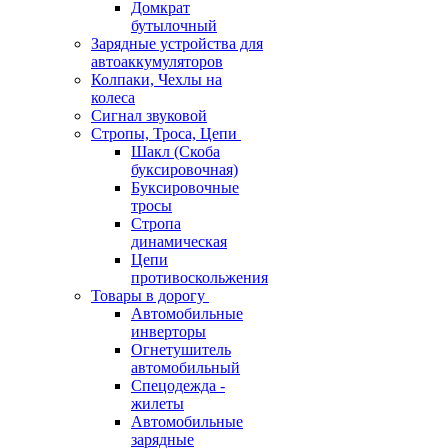
Домкрат
бутылочный
Зарядные устройства для
автоаккумуляторов
Колпаки, Чехлы на
колеса
Сигнал звуковой
Стропы, Троса, Цепи
Шакл (Скоба
буксировочная)
Буксировочные
тросы
Стропа
динамическая
Цепи
противоскольжения
Товары в дорогу
Автомобильные
инверторы
Огнетушитель
автомобильный
Спецодежда -
жилеты
Автомобильные
зарядные