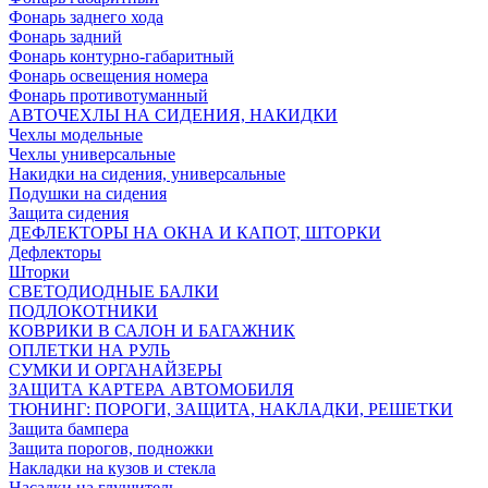
Фонарь заднего хода
Фонарь задний
Фонарь контурно-габаритный
Фонарь освещения номера
Фонарь противотуманный
АВТОЧЕХЛЫ НА СИДЕНИЯ, НАКИДКИ
Чехлы модельные
Чехлы универсальные
Накидки на сидения, универсальные
Подушки на сидения
Защита сидения
ДЕФЛЕКТОРЫ НА ОКНА И КАПОТ, ШТОРКИ
Дефлекторы
Шторки
СВЕТОДИОДНЫЕ БАЛКИ
ПОДЛОКОТНИКИ
КОВРИКИ В САЛОН И БАГАЖНИК
ОПЛЕТКИ НА РУЛЬ
СУМКИ И ОРГАНАЙЗЕРЫ
ЗАЩИТА КАРТЕРА АВТОМОБИЛЯ
ТЮНИНГ: ПОРОГИ, ЗАЩИТА, НАКЛАДКИ, РЕШЕТКИ
Защита бампера
Защита порогов, подножки
Накладки на кузов и стекла
Насадки на глушитель