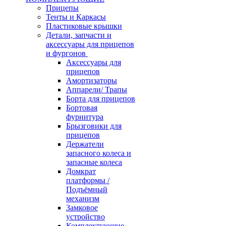
Прицепы
Тенты и Каркасы
Пластиковые крышки
Детали, запчасти и
аксессуары для прицепов
и фургонов
Аксессуары для
прицепов
Амортизаторы
Аппарели/ Трапы
Борта для прицепов
Бортовая
фурнитура
Брызговики для
прицепов
Держатели
запасного колеса и
запасные колеса
Домкрат
платформы /
Подъёмный
механизм
Замковое
устройство
Комплектующие