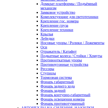
Домкрат платформы / Подъёмный
механизм
Замковое устройство
Комплектующие для светотехники
Крепление гос. номера
Крепление груза
Крепление техники
Крылья
Лебедки
Носовые упоры / Ролики / Ложементы
Оси
Отражатель / Катафот
Подкатные колеса / Стойки / Хомуты
Противооткатные упоры
Противоугонные устройства
Рессоры
Ступицы
Тормозная система
Фонарь габаритный
Фонарь заднего хода
Фонарь задний
Фонарь контурно-габаритный
Фонарь освещения номера
Фонарь противотуманный
АВТОЧЕХЛЫ НА СИДЕНИЯ, НАКИДКИ