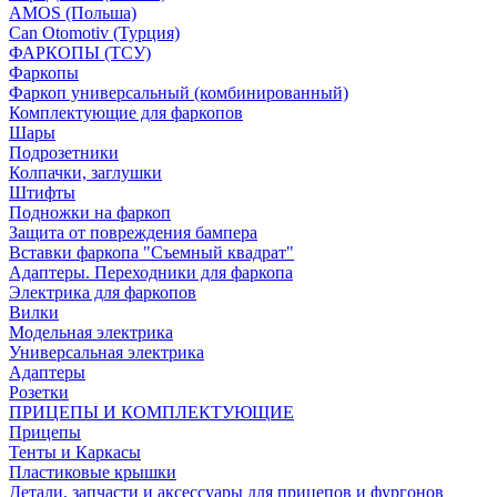
AMOS (Польша)
Can Otomotiv (Турция)
ФАРКОПЫ (ТСУ)
Фаркопы
Фаркоп универсальный (комбинированный)
Комплектующие для фаркопов
Шары
Подрозетники
Колпачки, заглушки
Штифты
Подножки на фаркоп
Защита от повреждения бампера
Вставки фаркопа "Съемный квадрат"
Адаптеры. Переходники для фаркопа
Электрика для фаркопов
Вилки
Модельная электрика
Универсальная электрика
Адаптеры
Розетки
ПРИЦЕПЫ И КОМПЛЕКТУЮЩИЕ
Прицепы
Тенты и Каркасы
Пластиковые крышки
Детали, запчасти и аксессуары для прицепов и фургонов