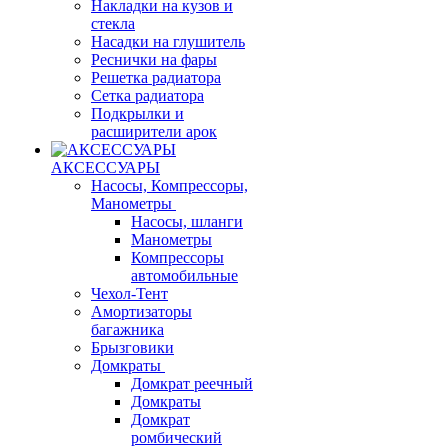
Накладки на кузов и
стекла
Насадки на глушитель
Реснички на фары
Решетка радиатора
Сетка радиатора
Подкрылки и
расширители арок
АКСЕССУАРЫ
Насосы, Компрессоры,
Манометры
Насосы, шланги
Манометры
Компрессоры
автомобильные
Чехол-Тент
Амортизаторы
багажника
Брызговики
Домкраты
Домкрат реечный
Домкраты
Домкрат
ромбический