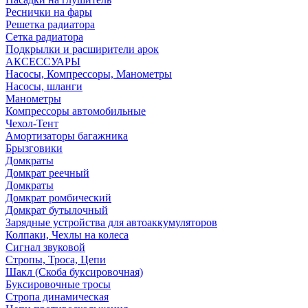
Реснички на фары
Решетка радиатора
Сетка радиатора
Подкрылки и расширители арок
АКСЕССУАРЫ
Насосы, Компрессоры, Манометры
Насосы, шланги
Манометры
Компрессоры автомобильные
Чехол-Тент
Амортизаторы багажника
Брызговики
Домкраты
Домкрат реечный
Домкраты
Домкрат ромбический
Домкрат бутылочный
Зарядные устройства для автоаккумуляторов
Колпаки, Чехлы на колеса
Сигнал звуковой
Стропы, Троса, Цепи
Шакл (Скоба буксировочная)
Буксировочные тросы
Стропа динамическая