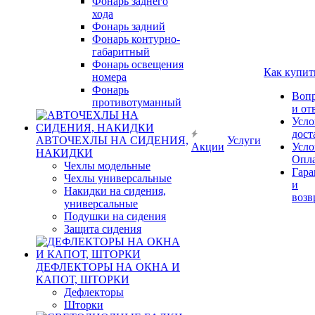
Фонарь заднего
хода
Фонарь задний
Фонарь контурно-
габаритный
Фонарь освещения
Как купит
номера
Фонарь
Воп
противотуманный
и от
Усло
дост
АВТОЧЕХЛЫ НА СИДЕНИЯ,
Услуги
Акции
Усло
НАКИДКИ
Опл
Чехлы модельные
Гара
Чехлы универсальные
и
Накидки на сидения,
возв
универсальные
Подушки на сидения
Защита сидения
ДЕФЛЕКТОРЫ НА ОКНА И
КАПОТ, ШТОРКИ
Дефлекторы
Шторки