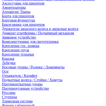
Аксессуары для прицепов
Амортизаторы
Аппарели/ Трапы
Борта для прицепов
Бортовая фурнитура
Брызговики для прицепов
Держатели запасного колеса и запасные колеса
Домкрат платформы / Подъёмный механизм
Замковое устройство
Комплектующие для светотехники
Крепление гос. номера
Крепление груза
Крепление техники
Крылья
Лебедки
Носовые упоры / Ролики / Ложементы
Оси
Отражатель / Катафот
Подкатные колеса / Стойки / Хомуты
Противооткатные упоры
Противоугонные устройства
Рессоры
Ступицы
Тормозная система
Фонарь габаритный