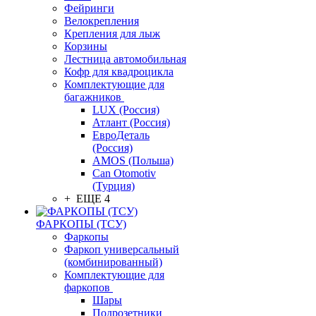
Фейринги
Велокрепления
Крепления для лыж
Корзины
Лестница автомобильная
Кофр для квадроцикла
Комплектующие для
багажников
LUX (Россия)
Атлант (Россия)
ЕвроДеталь
(Россия)
AMOS (Польша)
Can Otomotiv
(Турция)
+ ЕЩЕ 4
ФАРКОПЫ (ТСУ)
Фаркопы
Фаркоп универсальный
(комбинированный)
Комплектующие для
фаркопов
Шары
Подрозетники