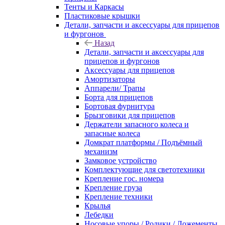
Тенты и Каркасы
Пластиковые крышки
Детали, запчасти и аксессуары для прицепов
и фургонов
Назад
Детали, запчасти и аксессуары для
прицепов и фургонов
Аксессуары для прицепов
Амортизаторы
Аппарели/ Трапы
Борта для прицепов
Бортовая фурнитура
Брызговики для прицепов
Держатели запасного колеса и
запасные колеса
Домкрат платформы / Подъёмный
механизм
Замковое устройство
Комплектующие для светотехники
Крепление гос. номера
Крепление груза
Крепление техники
Крылья
Лебедки
Носовые упоры / Ролики / Ложементы