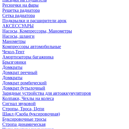
Реснички на фары
Решетка радиатора
Сетка радиатора
Подкрылки и расширители арок
АКСЕССУАРЫ
Насосы, Компрессоры, Манометры
Насосы, шланги
Манометры
Компрессоры автомобильные
Чехол-Тент
Амортизаторы багажника
Брызговики
Домкраты
Домкрат реечный
Домкраты
Домкрат ромбический
Домкрат бутылочный
Зарядные устройства для автоаккумуляторов
Колпаки, Чехлы на колеса
Сигнал звуковой
Стропы, Троса, Цепи
Шакл (Скоба буксировочная)
Буксировочные тросы
Стропа динамическая