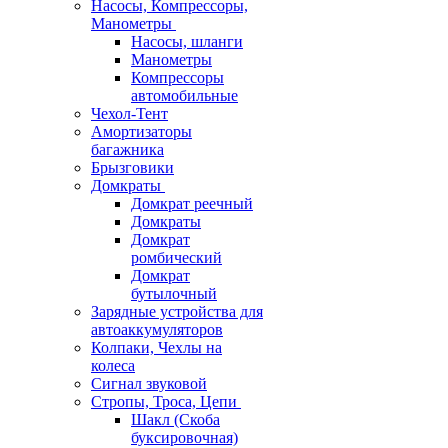
Насосы, Компрессоры,
Манометры
Насосы, шланги
Манометры
Компрессоры
автомобильные
Чехол-Тент
Амортизаторы
багажника
Брызговики
Домкраты
Домкрат реечный
Домкраты
Домкрат
ромбический
Домкрат
бутылочный
Зарядные устройства для
автоаккумуляторов
Колпаки, Чехлы на
колеса
Сигнал звуковой
Стропы, Троса, Цепи
Шакл (Скоба
буксировочная)