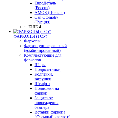
ЕвроДеталь
(Россия)
AMOS (Польша)
Can Otomotiv
(Турция)
+ ЕЩЕ 4
ФАРКОПЫ (ТСУ)
Фаркопы
Фаркоп универсальный
(комбинированный)
Комплектующие для
фаркопов
Шары
Подрозетники
Колпачки,
заглушки
Штифты
Подножки на
фаркоп
Защита от
повреждения
бампера
Вставки фаркопа
"Съемный квадрат"