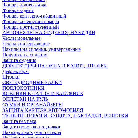
Фонарь заднего хода
Фонарь задний
Фонарь контурно-габаритный
Фонарь освещения номера
Фонарь противотуманный
АВТОЧЕХЛЫ НА СИДЕНИЯ, НАКИДКИ
Чехлы модельные
Чехлы универсальные
Накидки на сидения, универсальные
Подушки на сидения
Защита сидения
ДЕФЛЕКТОРЫ НА ОКНА И КАПОТ, ШТОРКИ
Дефлекторы
Шторки
СВЕТОДИОДНЫЕ БАЛКИ
ПОДЛОКОТНИКИ
КОВРИКИ В САЛОН И БАГАЖНИК
ОПЛЕТКИ НА РУЛЬ
СУМКИ И ОРГАНАЙЗЕРЫ
ЗАЩИТА КАРТЕРА АВТОМОБИЛЯ
ТЮНИНГ: ПОРОГИ, ЗАЩИТА, НАКЛАДКИ, РЕШЕТКИ
Защита бампера
Защита порогов, подножки
Накладки на кузов и стекла
Насадки на глушитель