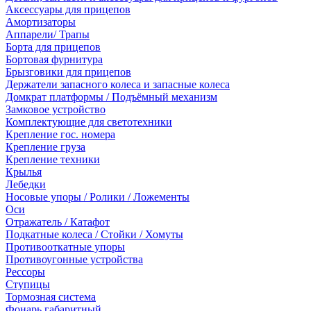
Аксессуары для прицепов
Амортизаторы
Аппарели/ Трапы
Борта для прицепов
Бортовая фурнитура
Брызговики для прицепов
Держатели запасного колеса и запасные колеса
Домкрат платформы / Подъёмный механизм
Замковое устройство
Комплектующие для светотехники
Крепление гос. номера
Крепление груза
Крепление техники
Крылья
Лебедки
Носовые упоры / Ролики / Ложементы
Оси
Отражатель / Катафот
Подкатные колеса / Стойки / Хомуты
Противооткатные упоры
Противоугонные устройства
Рессоры
Ступицы
Тормозная система
Фонарь габаритный