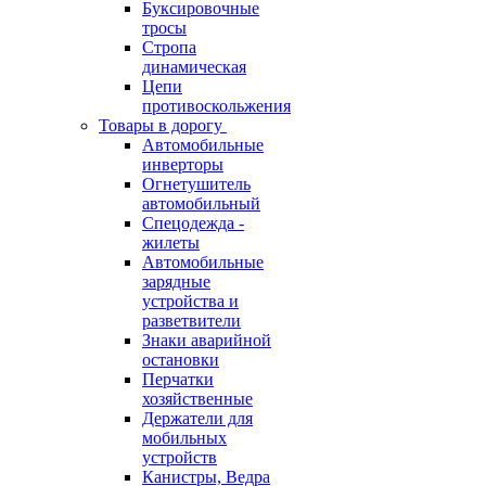
Буксировочные
тросы
Стропа
динамическая
Цепи
противоскольжения
Товары в дорогу
Автомобильные
инверторы
Огнетушитель
автомобильный
Спецодежда -
жилеты
Автомобильные
зарядные
устройства и
разветвители
Знаки аварийной
остановки
Перчатки
хозяйственные
Держатели для
мобильных
устройств
Канистры, Ведра