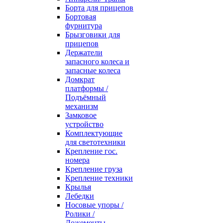
Борта для прицепов
Бортовая
фурнитура
Брызговики для
прицепов
Держатели
запасного колеса и
запасные колеса
Домкрат
платформы /
Подъёмный
механизм
Замковое
устройство
Комплектующие
для светотехники
Крепление гос.
номера
Крепление груза
Крепление техники
Крылья
Лебедки
Носовые упоры /
Ролики /
Ложементы