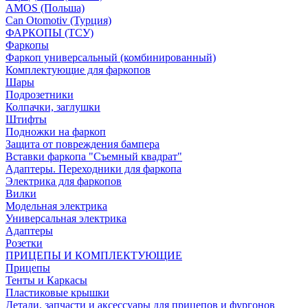
AMOS (Польша)
Can Otomotiv (Турция)
ФАРКОПЫ (ТСУ)
Фаркопы
Фаркоп универсальный (комбинированный)
Комплектующие для фаркопов
Шары
Подрозетники
Колпачки, заглушки
Штифты
Подножки на фаркоп
Защита от повреждения бампера
Вставки фаркопа "Съемный квадрат"
Адаптеры. Переходники для фаркопа
Электрика для фаркопов
Вилки
Модельная электрика
Универсальная электрика
Адаптеры
Розетки
ПРИЦЕПЫ И КОМПЛЕКТУЮЩИЕ
Прицепы
Тенты и Каркасы
Пластиковые крышки
Детали, запчасти и аксессуары для прицепов и фургонов