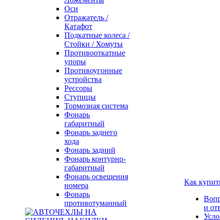
Оси
Отражатель /
Катафот
Подкатные колеса /
Стойки / Хомуты
Противооткатные
упоры
Противоугонные
устройства
Рессоры
Ступицы
Тормозная система
Фонарь
габаритный
Фонарь заднего
хода
Фонарь задний
Фонарь контурно-
габаритный
Фонарь освещения
Как купит
номера
Фонарь
Воп
противотуманный
и от
Усло