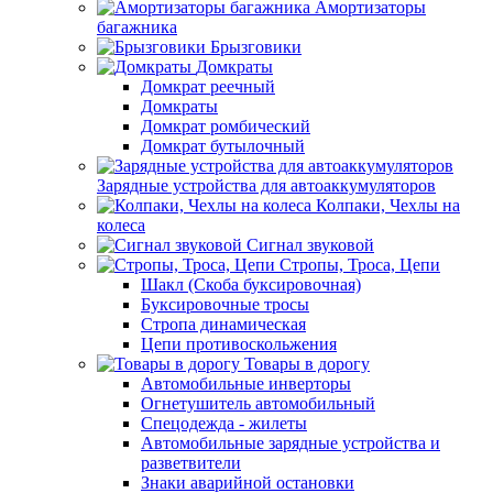
Амортизаторы
багажника
Брызговики
Домкраты
Домкрат реечный
Домкраты
Домкрат ромбический
Домкрат бутылочный
Зарядные устройства для автоаккумуляторов
Колпаки, Чехлы на
колеса
Сигнал звуковой
Стропы, Троса, Цепи
Шакл (Скоба буксировочная)
Буксировочные тросы
Стропа динамическая
Цепи противоскольжения
Товары в дорогу
Автомобильные инверторы
Огнетушитель автомобильный
Спецодежда - жилеты
Автомобильные зарядные устройства и
разветвители
Знаки аварийной остановки