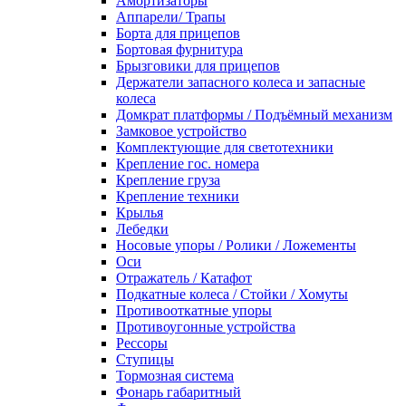
Амортизаторы
Аппарели/ Трапы
Борта для прицепов
Бортовая фурнитура
Брызговики для прицепов
Держатели запасного колеса и запасные
колеса
Домкрат платформы / Подъёмный механизм
Замковое устройство
Комплектующие для светотехники
Крепление гос. номера
Крепление груза
Крепление техники
Крылья
Лебедки
Носовые упоры / Ролики / Ложементы
Оси
Отражатель / Катафот
Подкатные колеса / Стойки / Хомуты
Противооткатные упоры
Противоугонные устройства
Рессоры
Ступицы
Тормозная система
Фонарь габаритный