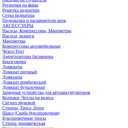
Реснички на фары
Решетка радиатора
Сетка радиатора
Подкрылки и расширители арок
АКСЕССУАРЫ
Насосы, Компрессоры, Манометры
Насосы, шланги
Манометры
Компрессоры автомобильные
Чехол-Тент
Амортизаторы багажника
Брызговики
Домкраты
Домкрат реечный
Домкраты
Домкрат ромбический
Домкрат бутылочный
Зарядные устройства для автоаккумуляторов
Колпаки, Чехлы на колеса
Сигнал звуковой
Стропы, Троса, Цепи
Шакл (Скоба буксировочная)
Буксировочные тросы
Стропа динамическая