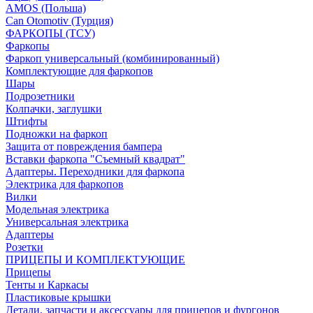
AMOS (Польша)
Can Otomotiv (Турция)
ФАРКОПЫ (ТСУ)
Фаркопы
Фаркоп универсальный (комбинированный)
Комплектующие для фаркопов
Шары
Подрозетники
Колпачки, заглушки
Штифты
Подножки на фаркоп
Защита от повреждения бампера
Вставки фаркопа "Съемный квадрат"
Адаптеры. Переходники для фаркопа
Электрика для фаркопов
Вилки
Модельная электрика
Универсальная электрика
Адаптеры
Розетки
ПРИЦЕПЫ И КОМПЛЕКТУЮЩИЕ
Прицепы
Тенты и Каркасы
Пластиковые крышки
Детали, запчасти и аксессуары для прицепов и фургонов