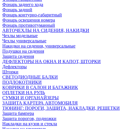
Фонарь заднего хода
Фонарь задний
Фонарь контурно-габаритный
Фонарь освещения номера
Фонарь противотуманный
АВТОЧЕХЛЫ НА СИДЕНИЯ, НАКИДКИ
Чехлы модельные
Чехлы универсальные
Накидки на сидения, универсальные
Подушки на сидения
Защита сидения
ДЕФЛЕКТОРЫ НА ОКНА И КАПОТ, ШТОРКИ
Дефлекторы
Шторки
СВЕТОДИОДНЫЕ БАЛКИ
ПОДЛОКОТНИКИ
КОВРИКИ В САЛОН И БАГАЖНИК
ОПЛЕТКИ НА РУЛЬ
СУМКИ И ОРГАНАЙЗЕРЫ
ЗАЩИТА КАРТЕРА АВТОМОБИЛЯ
ТЮНИНГ: ПОРОГИ, ЗАЩИТА, НАКЛАДКИ, РЕШЕТКИ
Защита бампера
Защита порогов, подножки
Накладки на кузов и стекла
Насадки на глушитель