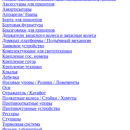
Аксессуары для прицепов
Амортизаторы
Аппарели/ Трапы
Борта для прицепов
Бортовая фурнитура
Брызговики для прицепов
Держатели запасного колеса и запасные колеса
Домкрат платформы / Подъёмный механизм
Замковое устройство
Комплектующие для светотехники
Крепление гос. номера
Крепление груза
Крепление техники
Крылья
Лебедки
Носовые упоры / Ролики / Ложементы
Оси
Отражатель / Катафот
Подкатные колеса / Стойки / Хомуты
Противооткатные упоры
Противоугонные устройства
Рессоры
Ступицы
Тормозная система
Фонарь габаритный