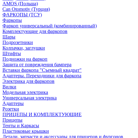
AMOS (Польша)
Can Otomotiv (Турция)
ФАРКОПЫ (ТСУ)
Фаркопы
Фаркоп универсальный (комбинированный)
Комплектующие для фаркопов
Шары
Подрозетники
Колпачки, заглушки
Штифты
Подножки на фаркоп
Защита от повреждения бампера
Вставки фаркопа "Съемный квадрат"
Адаптеры. Переходники для фаркопа
Электрика для фаркопов
Вилки
Модельная электрика
Универсальная электрика
Адаптеры
Розетки
ПРИЦЕПЫ И КОМПЛЕКТУЮЩИЕ
Прицепы
Тенты и Каркасы
Пластиковые крышки
Детали, запчасти и аксессуары для прицепов и фургонов