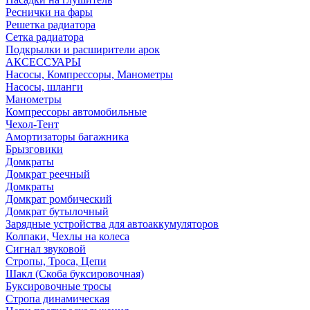
Реснички на фары
Решетка радиатора
Сетка радиатора
Подкрылки и расширители арок
АКСЕССУАРЫ
Насосы, Компрессоры, Манометры
Насосы, шланги
Манометры
Компрессоры автомобильные
Чехол-Тент
Амортизаторы багажника
Брызговики
Домкраты
Домкрат реечный
Домкраты
Домкрат ромбический
Домкрат бутылочный
Зарядные устройства для автоаккумуляторов
Колпаки, Чехлы на колеса
Сигнал звуковой
Стропы, Троса, Цепи
Шакл (Скоба буксировочная)
Буксировочные тросы
Стропа динамическая