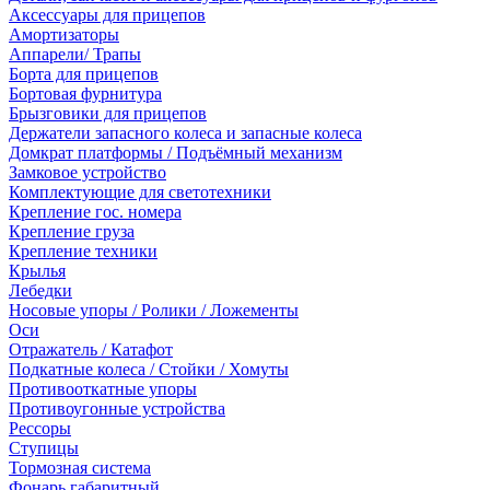
Аксессуары для прицепов
Амортизаторы
Аппарели/ Трапы
Борта для прицепов
Бортовая фурнитура
Брызговики для прицепов
Держатели запасного колеса и запасные колеса
Домкрат платформы / Подъёмный механизм
Замковое устройство
Комплектующие для светотехники
Крепление гос. номера
Крепление груза
Крепление техники
Крылья
Лебедки
Носовые упоры / Ролики / Ложементы
Оси
Отражатель / Катафот
Подкатные колеса / Стойки / Хомуты
Противооткатные упоры
Противоугонные устройства
Рессоры
Ступицы
Тормозная система
Фонарь габаритный