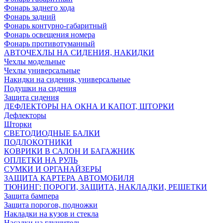
Фонарь заднего хода
Фонарь задний
Фонарь контурно-габаритный
Фонарь освещения номера
Фонарь противотуманный
АВТОЧЕХЛЫ НА СИДЕНИЯ, НАКИДКИ
Чехлы модельные
Чехлы универсальные
Накидки на сидения, универсальные
Подушки на сидения
Защита сидения
ДЕФЛЕКТОРЫ НА ОКНА И КАПОТ, ШТОРКИ
Дефлекторы
Шторки
СВЕТОДИОДНЫЕ БАЛКИ
ПОДЛОКОТНИКИ
КОВРИКИ В САЛОН И БАГАЖНИК
ОПЛЕТКИ НА РУЛЬ
СУМКИ И ОРГАНАЙЗЕРЫ
ЗАЩИТА КАРТЕРА АВТОМОБИЛЯ
ТЮНИНГ: ПОРОГИ, ЗАЩИТА, НАКЛАДКИ, РЕШЕТКИ
Защита бампера
Защита порогов, подножки
Накладки на кузов и стекла
Насадки на глушитель