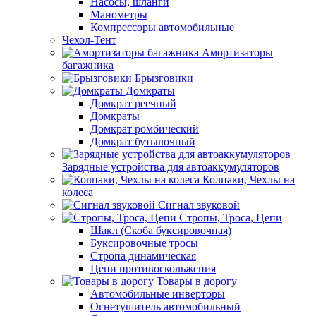
Насосы, шланги
Манометры
Компрессоры автомобильные
Чехол-Тент
Амортизаторы
багажника
Брызговики
Домкраты
Домкрат реечный
Домкраты
Домкрат ромбический
Домкрат бутылочный
Зарядные устройства для автоаккумуляторов
Колпаки, Чехлы на
колеса
Сигнал звуковой
Стропы, Троса, Цепи
Шакл (Скоба буксировочная)
Буксировочные тросы
Стропа динамическая
Цепи противоскольжения
Товары в дорогу
Автомобильные инверторы
Огнетушитель автомобильный