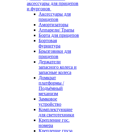
аксессуары для прицепов
и фургонов
Аксессуары для
прицепов
Амортизаторы
Аппарели/ Трапы
Борта для прицепов
Бортовая
фурнитура
Брызговики для
прицепов
Держатели
запасного колеса и
запасные колеса
Домкрат
платформы /
Подъёмный
механизм
Замковое
устройство
Комплектующие
для светотехники
Крепление гос.
номера
Крепление груза