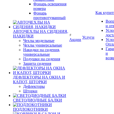
Фонарь освещения
номера
Как купит
Фонарь
противотуманный
Воп
и от
Усло
АВТОЧЕХЛЫ НА СИДЕНИЯ,
дост
НАКИДКИ
Услуги
Акции
Усло
Чехлы модельные
Опл
Чехлы универсальные
Гара
Накидки на сидения,
и
универсальные
возв
Подушки на сидения
Защита сидения
ДЕФЛЕКТОРЫ НА ОКНА И
КАПОТ, ШТОРКИ
Дефлекторы
Шторки
СВЕТОДИОДНЫЕ БАЛКИ
ПОДЛОКОТНИКИ