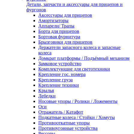
Детали, запчасти и аксессуары для прицепов и
фургонов
Аксессуары для прицепов
Амортизаторы
Аппарели/ Трапы
Борта для прицепов
Бортовая фурнитура
Брызговики для прицепов
Держатели запасного колеса и запасные
колеса
Домкрат платформы / Подъёмный механизм
Замковое устройство
Комплектующие для светотехники
Крепление гос. номера
Крепление груза
Крепление техники
Крылья
Лебедки
Носовые упоры / Ролики / Ложементы
Оси
Отражатель / Катафот
Подкатные колеса / Стойки / Хомуты
Противооткатные упоры
Противоугонные устройства
Рессоры