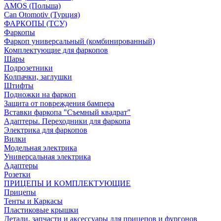
AMOS (Польша)
Can Otomotiv (Турция)
ФАРКОПЫ (ТСУ)
Фаркопы
Фаркоп универсальный (комбинированный)
Комплектующие для фаркопов
Шары
Подрозетники
Колпачки, заглушки
Штифты
Подножки на фаркоп
Защита от повреждения бампера
Вставки фаркопа "Съемный квадрат"
Адаптеры. Переходники для фаркопа
Электрика для фаркопов
Вилки
Модельная электрика
Универсальная электрика
Адаптеры
Розетки
ПРИЦЕПЫ И КОМПЛЕКТУЮЩИЕ
Прицепы
Тенты и Каркасы
Пластиковые крышки
Детали, запчасти и аксессуары для прицепов и фургонов