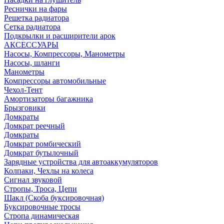
Реснички на фары
Решетка радиатора
Сетка радиатора
Подкрылки и расширители арок
АКСЕССУАРЫ
Насосы, Компрессоры, Манометры
Насосы, шланги
Манометры
Компрессоры автомобильные
Чехол-Тент
Амортизаторы багажника
Брызговики
Домкраты
Домкрат реечный
Домкраты
Домкрат ромбический
Домкрат бутылочный
Зарядные устройства для автоаккумуляторов
Колпаки, Чехлы на колеса
Сигнал звуковой
Стропы, Троса, Цепи
Шакл (Скоба буксировочная)
Буксировочные тросы
Стропа динамическая