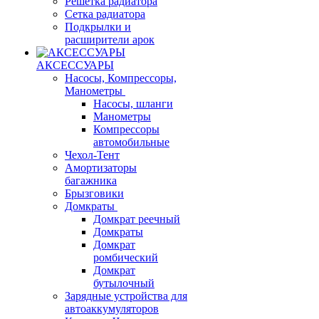
Решетка радиатора
Сетка радиатора
Подкрылки и
расширители арок
АКСЕССУАРЫ
Насосы, Компрессоры,
Манометры
Насосы, шланги
Манометры
Компрессоры
автомобильные
Чехол-Тент
Амортизаторы
багажника
Брызговики
Домкраты
Домкрат реечный
Домкраты
Домкрат
ромбический
Домкрат
бутылочный
Зарядные устройства для
автоаккумуляторов