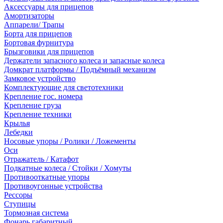
Аксессуары для прицепов
Амортизаторы
Аппарели/ Трапы
Борта для прицепов
Бортовая фурнитура
Брызговики для прицепов
Держатели запасного колеса и запасные колеса
Домкрат платформы / Подъёмный механизм
Замковое устройство
Комплектующие для светотехники
Крепление гос. номера
Крепление груза
Крепление техники
Крылья
Лебедки
Носовые упоры / Ролики / Ложементы
Оси
Отражатель / Катафот
Подкатные колеса / Стойки / Хомуты
Противооткатные упоры
Противоугонные устройства
Рессоры
Ступицы
Тормозная система
Фонарь габаритный