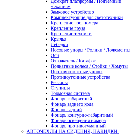
Домкрат платформы / Подъёмный
механизм
Замковое устройство
Комплектующие для светотехники
Крепление гос. номера
Крепление груза
Крепление техники
Крылья
Лебедки
Носовые упоры / Ролики / Ложементы
Оси
Отражатель / Катафот
Подкатные колеса / Стойки / Хомуты
Противооткатные упоры
Противоугонные устройства
Рессоры
Ступицы
Тормозная система
Фонарь габаритный
Фонарь заднего хода
Фонарь задний
Фонарь контурно-габаритный
Фонарь освещения номера
Фонарь противотуманный
АВТОЧЕХЛЫ НА СИДЕНИЯ, НАКИДКИ