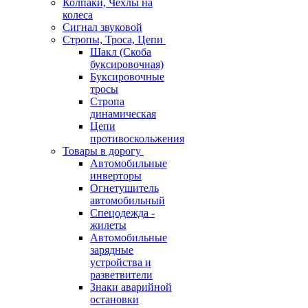
Колпаки, Чехлы на
колеса
Сигнал звуковой
Стропы, Троса, Цепи
Шакл (Скоба
буксировочная)
Буксировочные
тросы
Стропа
динамическая
Цепи
противоскольжения
Товары в дорогу
Автомобильные
инверторы
Огнетушитель
автомобильный
Спецодежда -
жилеты
Автомобильные
зарядные
устройства и
разветвители
Знаки аварийной
остановки