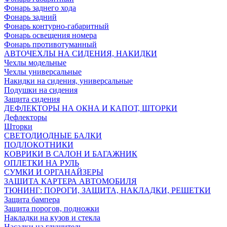
Фонарь заднего хода
Фонарь задний
Фонарь контурно-габаритный
Фонарь освещения номера
Фонарь противотуманный
АВТОЧЕХЛЫ НА СИДЕНИЯ, НАКИДКИ
Чехлы модельные
Чехлы универсальные
Накидки на сидения, универсальные
Подушки на сидения
Защита сидения
ДЕФЛЕКТОРЫ НА ОКНА И КАПОТ, ШТОРКИ
Дефлекторы
Шторки
СВЕТОДИОДНЫЕ БАЛКИ
ПОДЛОКОТНИКИ
КОВРИКИ В САЛОН И БАГАЖНИК
ОПЛЕТКИ НА РУЛЬ
СУМКИ И ОРГАНАЙЗЕРЫ
ЗАЩИТА КАРТЕРА АВТОМОБИЛЯ
ТЮНИНГ: ПОРОГИ, ЗАЩИТА, НАКЛАДКИ, РЕШЕТКИ
Защита бампера
Защита порогов, подножки
Накладки на кузов и стекла
Насадки на глушитель