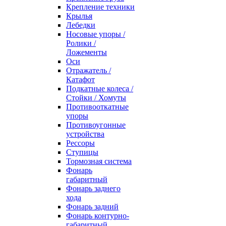
Крепление техники
Крылья
Лебедки
Носовые упоры /
Ролики /
Ложементы
Оси
Отражатель /
Катафот
Подкатные колеса /
Стойки / Хомуты
Противооткатные
упоры
Противоугонные
устройства
Рессоры
Ступицы
Тормозная система
Фонарь
габаритный
Фонарь заднего
хода
Фонарь задний
Фонарь контурно-
габаритный