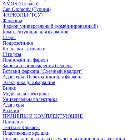
AMOS (Польша)
Can Otomotiv (Турция)
ФАРКОПЫ (ТСУ)
Фаркопы
Фаркоп универсальный (комбинированный)
Комплектующие для фаркопов
Шары
Подрозетники
Колпачки, заглушки
Штифты
Подножки на фаркоп
Защита от повреждения бампера
Вставки фаркопа "Съемный квадрат"
Адаптеры. Переходники для фаркопа
Электрика для фаркопов
Вилки
Модельная электрика
Универсальная электрика
Адаптеры
Розетки
ПРИЦЕПЫ И КОМПЛЕКТУЮЩИЕ
Прицепы
Тенты и Каркасы
Пластиковые крышки
Детали, запчасти и аксессуары для прицепов и фургонов