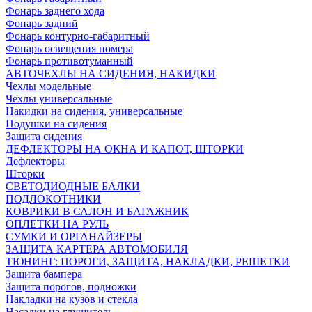
Фонарь заднего хода
Фонарь задний
Фонарь контурно-габаритный
Фонарь освещения номера
Фонарь противотуманный
АВТОЧЕХЛЫ НА СИДЕНИЯ, НАКИДКИ
Чехлы модельные
Чехлы универсальные
Накидки на сидения, универсальные
Подушки на сидения
Защита сидения
ДЕФЛЕКТОРЫ НА ОКНА И КАПОТ, ШТОРКИ
Дефлекторы
Шторки
СВЕТОДИОДНЫЕ БАЛКИ
ПОДЛОКОТНИКИ
КОВРИКИ В САЛОН И БАГАЖНИК
ОПЛЕТКИ НА РУЛЬ
СУМКИ И ОРГАНАЙЗЕРЫ
ЗАЩИТА КАРТЕРА АВТОМОБИЛЯ
ТЮНИНГ: ПОРОГИ, ЗАЩИТА, НАКЛАДКИ, РЕШЕТКИ
Защита бампера
Защита порогов, подножки
Накладки на кузов и стекла
Насадки на глушитель