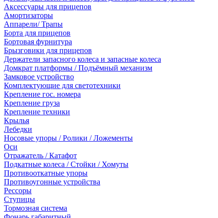
Аксессуары для прицепов
Амортизаторы
Аппарели/ Трапы
Борта для прицепов
Бортовая фурнитура
Брызговики для прицепов
Держатели запасного колеса и запасные колеса
Домкрат платформы / Подъёмный механизм
Замковое устройство
Комплектующие для светотехники
Крепление гос. номера
Крепление груза
Крепление техники
Крылья
Лебедки
Носовые упоры / Ролики / Ложементы
Оси
Отражатель / Катафот
Подкатные колеса / Стойки / Хомуты
Противооткатные упоры
Противоугонные устройства
Рессоры
Ступицы
Тормозная система
Фонарь габаритный