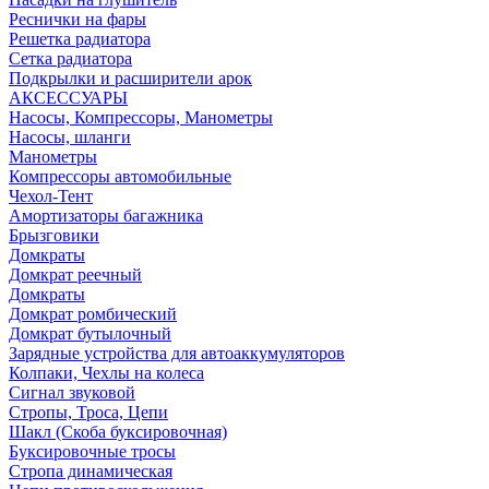
Реснички на фары
Решетка радиатора
Сетка радиатора
Подкрылки и расширители арок
АКСЕССУАРЫ
Насосы, Компрессоры, Манометры
Насосы, шланги
Манометры
Компрессоры автомобильные
Чехол-Тент
Амортизаторы багажника
Брызговики
Домкраты
Домкрат реечный
Домкраты
Домкрат ромбический
Домкрат бутылочный
Зарядные устройства для автоаккумуляторов
Колпаки, Чехлы на колеса
Сигнал звуковой
Стропы, Троса, Цепи
Шакл (Скоба буксировочная)
Буксировочные тросы
Стропа динамическая