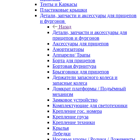
Тенты и Каркасы
Пластиковые крышки
Детали, запчасти и аксессуары для прицепов
и фургонов
Назад
Детали, запчасти и аксессуары для
прицепов и фургонов
Аксессуары для прицепов
Амортизаторы
Аппарели/ Трапы
Борта для прицепов
Бортовая фурнитура
Брызговики для прицепов
Держатели запасного колеса и
запасные колеса
Домкрат платформы / Подъёмный
механизм
Замковое устройство
Комплектующие для светотехники
Крепление гос. номера
Крепление груза
Крепление техники
Крылья
Лебедки
Носовые упоры / Ролики / Ложементы