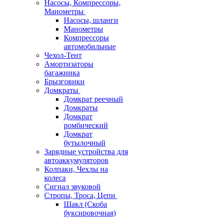
Насосы, Компрессоры,
Манометры
Насосы, шланги
Манометры
Компрессоры
автомобильные
Чехол-Тент
Амортизаторы
багажника
Брызговики
Домкраты
Домкрат реечный
Домкраты
Домкрат
ромбический
Домкрат
бутылочный
Зарядные устройства для
автоаккумуляторов
Колпаки, Чехлы на
колеса
Сигнал звуковой
Стропы, Троса, Цепи
Шакл (Скоба
буксировочная)