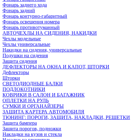
Фонарь заднего хода
Фонарь задний
Фонарь контурно-габаритный
Фонарь освещения номера
Фонарь противотуманный
АВТОЧЕХЛЫ НА СИДЕНИЯ, НАКИДКИ
Чехлы модельные
Чехлы универсальные
Накидки на сидения, универсальные
Подушки на сидения
Защита сидения
ДЕФЛЕКТОРЫ НА ОКНА И КАПОТ, ШТОРКИ
Дефлекторы
Шторки
СВЕТОДИОДНЫЕ БАЛКИ
ПОДЛОКОТНИКИ
КОВРИКИ В САЛОН И БАГАЖНИК
ОПЛЕТКИ НА РУЛЬ
СУМКИ И ОРГАНАЙЗЕРЫ
ЗАЩИТА КАРТЕРА АВТОМОБИЛЯ
ТЮНИНГ: ПОРОГИ, ЗАЩИТА, НАКЛАДКИ, РЕШЕТКИ
Защита бампера
Защита порогов, подножки
Накладки на кузов и стекла
Насадки на глушитель