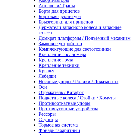
Амортизаторы
Аппарели/ Трапы
Борта для прицепов
Бортовая фурнитура
Брызговики для прицепов
Держатели запасного колеса и запасные
колеса
Домкрат платформы / Подъёмный механизм
Замковое устройство
Комплектующие для светотехники
Крепление гос. номера
Крепление груза
Крепление техники
Крылья
Лебедки
Носовые упоры / Ролики / Ложементы
Оси
Отражатель / Катафот
Подкатные колеса / Стойки / Хомуты
Противооткатные упоры
Противоугонные устройства
Рессоры
Ступицы
Тормозная система
Фонарь габаритный