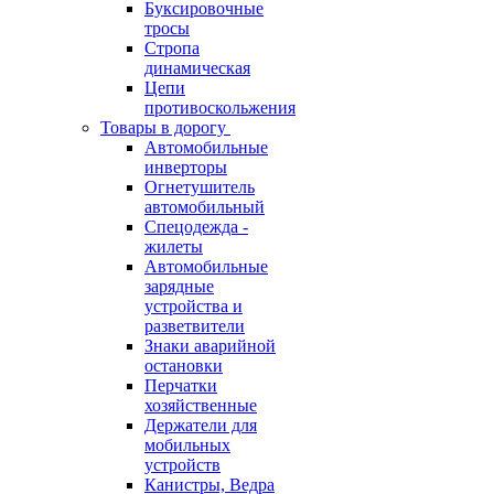
Буксировочные
тросы
Стропа
динамическая
Цепи
противоскольжения
Товары в дорогу
Автомобильные
инверторы
Огнетушитель
автомобильный
Спецодежда -
жилеты
Автомобильные
зарядные
устройства и
разветвители
Знаки аварийной
остановки
Перчатки
хозяйственные
Держатели для
мобильных
устройств
Канистры, Ведра