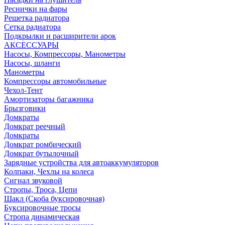
Реснички на фары
Решетка радиатора
Сетка радиатора
Подкрылки и расширители арок
АКСЕССУАРЫ
Насосы, Компрессоры, Манометры
Насосы, шланги
Манометры
Компрессоры автомобильные
Чехол-Тент
Амортизаторы багажника
Брызговики
Домкраты
Домкрат реечный
Домкраты
Домкрат ромбический
Домкрат бутылочный
Зарядные устройства для автоаккумуляторов
Колпаки, Чехлы на колеса
Сигнал звуковой
Стропы, Троса, Цепи
Шакл (Скоба буксировочная)
Буксировочные тросы
Стропа динамическая