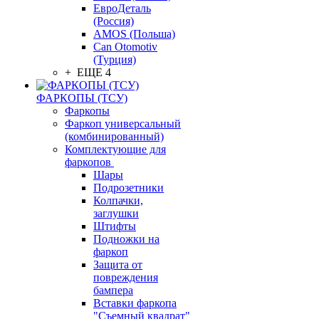
ЕвроДеталь
(Россия)
AMOS (Польша)
Can Otomotiv
(Турция)
+ ЕЩЕ 4
ФАРКОПЫ (ТСУ)
Фаркопы
Фаркоп универсальный
(комбинированный)
Комплектующие для
фаркопов
Шары
Подрозетники
Колпачки,
заглушки
Штифты
Подножки на
фаркоп
Защита от
повреждения
бампера
Вставки фаркопа
"Съемный квадрат"