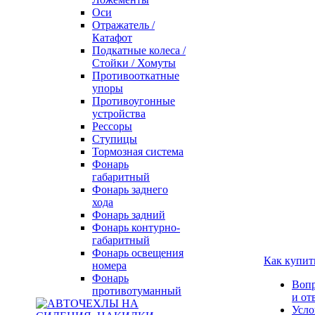
Оси
Отражатель /
Катафот
Подкатные колеса /
Стойки / Хомуты
Противооткатные
упоры
Противоугонные
устройства
Рессоры
Ступицы
Тормозная система
Фонарь
габаритный
Фонарь заднего
хода
Фонарь задний
Фонарь контурно-
габаритный
Фонарь освещения
Как купит
номера
Фонарь
Воп
противотуманный
и от
Усло