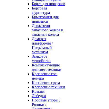
Борта для прицепов
Бортовая
фурнитура
Брызговики для
прицепов
Держатели
запасного колеса и
запасные колеса
Домкрат
платформы /
Подъёмный
механизм
Замковое
устройство
Комплектующие
для светотехники
Крепление гос.
номера
Крепление груза
Крепление техники
Крылья
Лебедки
Носовые упоры /
Ролики /
Ложементы