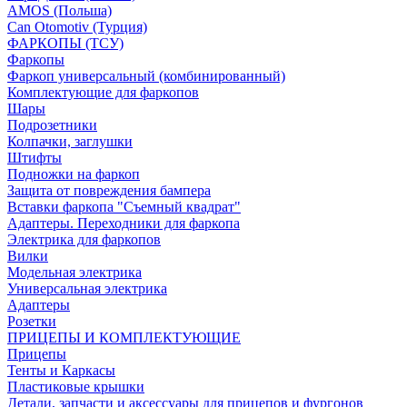
AMOS (Польша)
Can Otomotiv (Турция)
ФАРКОПЫ (ТСУ)
Фаркопы
Фаркоп универсальный (комбинированный)
Комплектующие для фаркопов
Шары
Подрозетники
Колпачки, заглушки
Штифты
Подножки на фаркоп
Защита от повреждения бампера
Вставки фаркопа "Съемный квадрат"
Адаптеры. Переходники для фаркопа
Электрика для фаркопов
Вилки
Модельная электрика
Универсальная электрика
Адаптеры
Розетки
ПРИЦЕПЫ И КОМПЛЕКТУЮЩИЕ
Прицепы
Тенты и Каркасы
Пластиковые крышки
Детали, запчасти и аксессуары для прицепов и фургонов