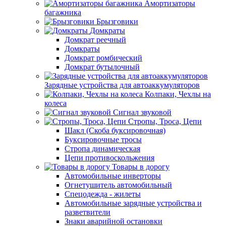
Амортизаторы
багажника
Брызговики
Домкраты
Домкрат реечный
Домкраты
Домкрат ромбический
Домкрат бутылочный
Зарядные устройства для автоаккумуляторов
Колпаки, Чехлы на
колеса
Сигнал звуковой
Стропы, Троса, Цепи
Шакл (Скоба буксировочная)
Буксировочные тросы
Стропа динамическая
Цепи противоскольжения
Товары в дорогу
Автомобильные инверторы
Огнетушитель автомобильный
Спецодежда - жилеты
Автомобильные зарядные устройства и
разветвители
Знаки аварийной остановки