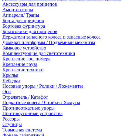
Аксессуары для прицепов
Амортизаторы
Аппарели/ Трапы
Борта для прицепов
Бортовая фурнитура
Брызговики для прицепов
Держатели запасного колеса и запасные колеса
Домкрат платформы / Подъёмный механизм
Замковое устройство
Комплектующие для светотехники
Крепление гос. номера
Крепление груза
Крепление техники
Крылья
Лебедки
Носовые упоры / Ролики / Ложементы
Оси
Отражатель / Катафот
Подкатные колеса / Стойки / Хомуты
Противооткатные упоры
Противоугонные устройства
Рессоры
Ступицы
Тормозная система
Фонарь габаритный