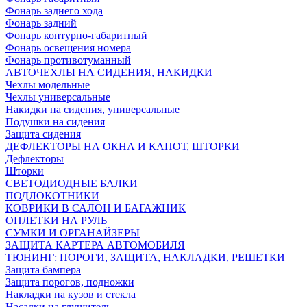
Фонарь заднего хода
Фонарь задний
Фонарь контурно-габаритный
Фонарь освещения номера
Фонарь противотуманный
АВТОЧЕХЛЫ НА СИДЕНИЯ, НАКИДКИ
Чехлы модельные
Чехлы универсальные
Накидки на сидения, универсальные
Подушки на сидения
Защита сидения
ДЕФЛЕКТОРЫ НА ОКНА И КАПОТ, ШТОРКИ
Дефлекторы
Шторки
СВЕТОДИОДНЫЕ БАЛКИ
ПОДЛОКОТНИКИ
КОВРИКИ В САЛОН И БАГАЖНИК
ОПЛЕТКИ НА РУЛЬ
СУМКИ И ОРГАНАЙЗЕРЫ
ЗАЩИТА КАРТЕРА АВТОМОБИЛЯ
ТЮНИНГ: ПОРОГИ, ЗАЩИТА, НАКЛАДКИ, РЕШЕТКИ
Защита бампера
Защита порогов, подножки
Накладки на кузов и стекла
Насадки на глушитель