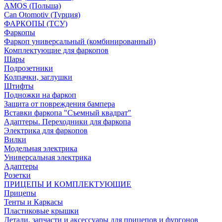
AMOS (Польша)
Can Otomotiv (Турция)
ФАРКОПЫ (ТСУ)
Фаркопы
Фаркоп универсальный (комбинированный)
Комплектующие для фаркопов
Шары
Подрозетники
Колпачки, заглушки
Штифты
Подножки на фаркоп
Защита от повреждения бампера
Вставки фаркопа "Съемный квадрат"
Адаптеры. Переходники для фаркопа
Электрика для фаркопов
Вилки
Модельная электрика
Универсальная электрика
Адаптеры
Розетки
ПРИЦЕПЫ И КОМПЛЕКТУЮЩИЕ
Прицепы
Тенты и Каркасы
Пластиковые крышки
Детали, запчасти и аксессуары для прицепов и фургонов