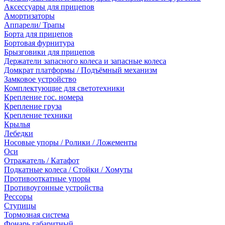
Аксессуары для прицепов
Амортизаторы
Аппарели/ Трапы
Борта для прицепов
Бортовая фурнитура
Брызговики для прицепов
Держатели запасного колеса и запасные колеса
Домкрат платформы / Подъёмный механизм
Замковое устройство
Комплектующие для светотехники
Крепление гос. номера
Крепление груза
Крепление техники
Крылья
Лебедки
Носовые упоры / Ролики / Ложементы
Оси
Отражатель / Катафот
Подкатные колеса / Стойки / Хомуты
Противооткатные упоры
Противоугонные устройства
Рессоры
Ступицы
Тормозная система
Фонарь габаритный