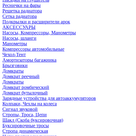
Реснички на фары
Решетка радиатора
Сетка радиатора
Подкрылки и расширители арок
АКСЕССУАРЫ
Насосы, Компрессоры, Манометры
Насосы, шланги
Манометры
Компрессоры автомобильные
Чехол-Тент
Амортизаторы багажника
Брызговики
Домкраты
Домкрат реечный
Домкраты
Домкрат ромбический
Домкрат бутылочный
Зарядные устройства для автоаккумуляторов
Колпаки, Чехлы на колеса
Сигнал звуковой
Стропы, Троса, Цепи
Шакл (Скоба буксировочная)
Буксировочные тросы
Стропа динамическая