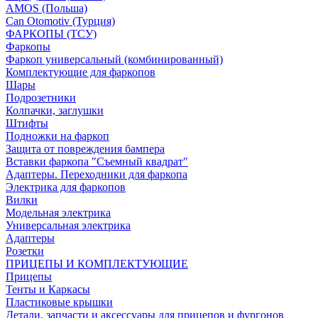
AMOS (Польша)
Can Otomotiv (Турция)
ФАРКОПЫ (ТСУ)
Фаркопы
Фаркоп универсальный (комбинированный)
Комплектующие для фаркопов
Шары
Подрозетники
Колпачки, заглушки
Штифты
Подножки на фаркоп
Защита от повреждения бампера
Вставки фаркопа "Съемный квадрат"
Адаптеры. Переходники для фаркопа
Электрика для фаркопов
Вилки
Модельная электрика
Универсальная электрика
Адаптеры
Розетки
ПРИЦЕПЫ И КОМПЛЕКТУЮЩИЕ
Прицепы
Тенты и Каркасы
Пластиковые крышки
Детали, запчасти и аксессуары для прицепов и фургонов