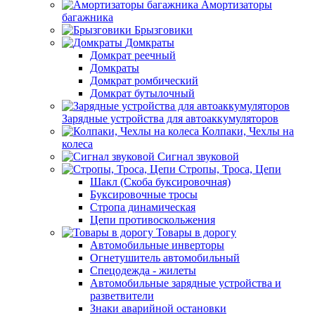
Амортизаторы
багажника
Брызговики
Домкраты
Домкрат реечный
Домкраты
Домкрат ромбический
Домкрат бутылочный
Зарядные устройства для автоаккумуляторов
Колпаки, Чехлы на
колеса
Сигнал звуковой
Стропы, Троса, Цепи
Шакл (Скоба буксировочная)
Буксировочные тросы
Стропа динамическая
Цепи противоскольжения
Товары в дорогу
Автомобильные инверторы
Огнетушитель автомобильный
Спецодежда - жилеты
Автомобильные зарядные устройства и
разветвители
Знаки аварийной остановки