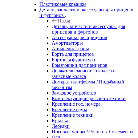
Пластиковые крышки
Детали, запчасти и аксессуары для прицепов
и фургонов
Назад
Детали, запчасти и аксессуары для
прицепов и фургонов
Аксессуары для прицепов
Амортизаторы
Аппарели/ Трапы
Борта для прицепов
Бортовая фурнитура
Брызговики для прицепов
Держатели запасного колеса и
запасные колеса
Домкрат платформы / Подъёмный
механизм
Замковое устройство
Комплектующие для светотехники
Крепление гос. номера
Крепление груза
Крепление техники
Крылья
Лебедки
Носовые упоры / Ролики / Ложементы
Оси