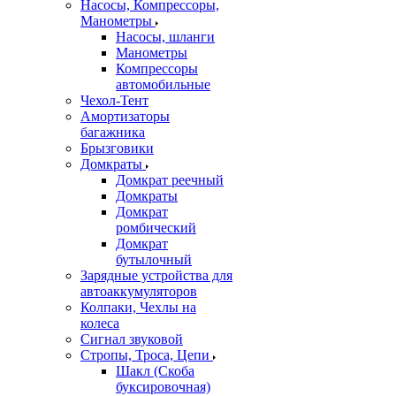
Насосы, Компрессоры,
Манометры
Насосы, шланги
Манометры
Компрессоры
автомобильные
Чехол-Тент
Амортизаторы
багажника
Брызговики
Домкраты
Домкрат реечный
Домкраты
Домкрат
ромбический
Домкрат
бутылочный
Зарядные устройства для
автоаккумуляторов
Колпаки, Чехлы на
колеса
Сигнал звуковой
Стропы, Троса, Цепи
Шакл (Скоба
буксировочная)