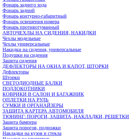
Фонарь заднего хода
Фонарь задний
Фонарь контурно-габаритный
Фонарь освещения номера
Фонарь противотуманный
АВТОЧЕХЛЫ НА СИДЕНИЯ, НАКИДКИ
Чехлы модельные
Чехлы универсальные
Накидки на сидения, универсальные
Подушки на сидения
Защита сидения
ДЕФЛЕКТОРЫ НА ОКНА И КАПОТ, ШТОРКИ
Дефлекторы
Шторки
СВЕТОДИОДНЫЕ БАЛКИ
ПОДЛОКОТНИКИ
КОВРИКИ В САЛОН И БАГАЖНИК
ОПЛЕТКИ НА РУЛЬ
СУМКИ И ОРГАНАЙЗЕРЫ
ЗАЩИТА КАРТЕРА АВТОМОБИЛЯ
ТЮНИНГ: ПОРОГИ, ЗАЩИТА, НАКЛАДКИ, РЕШЕТКИ
Защита бампера
Защита порогов, подножки
Накладки на кузов и стекла
Насадки на глушитель