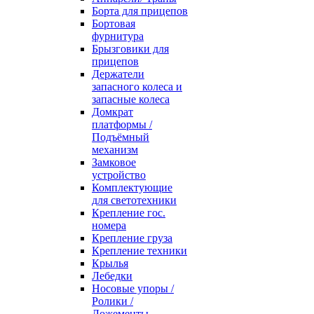
Борта для прицепов
Бортовая
фурнитура
Брызговики для
прицепов
Держатели
запасного колеса и
запасные колеса
Домкрат
платформы /
Подъёмный
механизм
Замковое
устройство
Комплектующие
для светотехники
Крепление гос.
номера
Крепление груза
Крепление техники
Крылья
Лебедки
Носовые упоры /
Ролики /
Ложементы