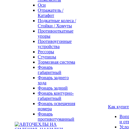
Оси
Отражатель /
Катафот
Подкатные колеса /
Стойки / Хомуты
Противооткатные
упоры
Противоугонные
устройства
Рессоры
Ступицы
Тормозная система
Фонарь
габаритный
Фонарь заднего
хода
Фонарь задний
Фонарь контурно-
габаритный
Фонарь освещения
Как купит
номера
Фонарь
Воп
противотуманный
и от
Усло