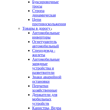
Буксировочные
тросы
Стропа
динамическая
Цепи
противоскольжения
Товары в дорогу
Автомобильные
инверторы
Огнетушитель
автомобильный
Спецодежда -
жилеты
Автомобильные
зарядные
устройства и
разветвители
Знаки аварийной
остановки
Перчатки
хозяйственные
Держатели для
мобильных
устройств
Канистры, Ведра