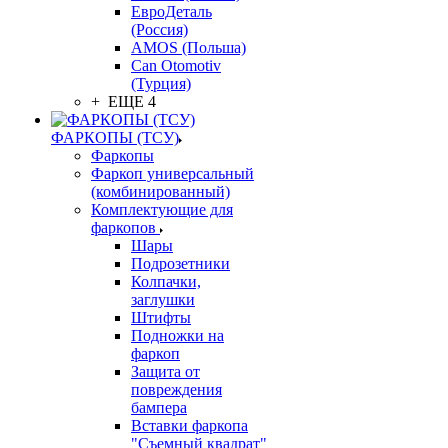
ЕвроДеталь
(Россия)
AMOS (Польша)
Can Otomotiv
(Турция)
+ ЕЩЕ 4
ФАРКОПЫ (ТСУ)
Фаркопы
Фаркоп универсальный
(комбинированный)
Комплектующие для
фаркопов
Шары
Подрозетники
Колпачки,
заглушки
Штифты
Подножки на
фаркоп
Защита от
повреждения
бампера
Вставки фаркопа
"Съемный квадрат"