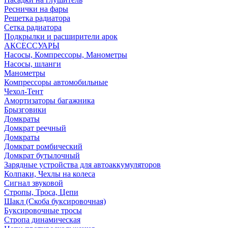
Реснички на фары
Решетка радиатора
Сетка радиатора
Подкрылки и расширители арок
АКСЕССУАРЫ
Насосы, Компрессоры, Манометры
Насосы, шланги
Манометры
Компрессоры автомобильные
Чехол-Тент
Амортизаторы багажника
Брызговики
Домкраты
Домкрат реечный
Домкраты
Домкрат ромбический
Домкрат бутылочный
Зарядные устройства для автоаккумуляторов
Колпаки, Чехлы на колеса
Сигнал звуковой
Стропы, Троса, Цепи
Шакл (Скоба буксировочная)
Буксировочные тросы
Стропа динамическая