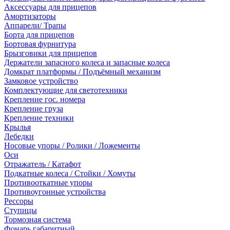
Аксессуары для прицепов
Амортизаторы
Аппарели/ Трапы
Борта для прицепов
Бортовая фурнитура
Брызговики для прицепов
Держатели запасного колеса и запасные колеса
Домкрат платформы / Подъёмный механизм
Замковое устройство
Комплектующие для светотехники
Крепление гос. номера
Крепление груза
Крепление техники
Крылья
Лебедки
Носовые упоры / Ролики / Ложементы
Оси
Отражатель / Катафот
Подкатные колеса / Стойки / Хомуты
Противооткатные упоры
Противоугонные устройства
Рессоры
Ступицы
Тормозная система
Фонарь габаритный