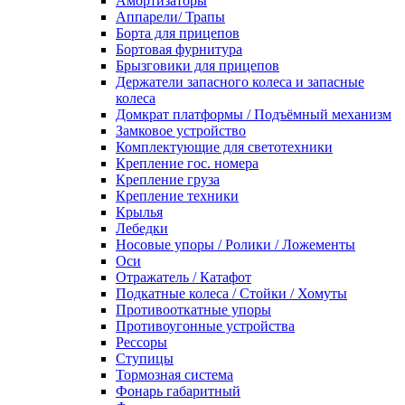
Амортизаторы
Аппарели/ Трапы
Борта для прицепов
Бортовая фурнитура
Брызговики для прицепов
Держатели запасного колеса и запасные
колеса
Домкрат платформы / Подъёмный механизм
Замковое устройство
Комплектующие для светотехники
Крепление гос. номера
Крепление груза
Крепление техники
Крылья
Лебедки
Носовые упоры / Ролики / Ложементы
Оси
Отражатель / Катафот
Подкатные колеса / Стойки / Хомуты
Противооткатные упоры
Противоугонные устройства
Рессоры
Ступицы
Тормозная система
Фонарь габаритный