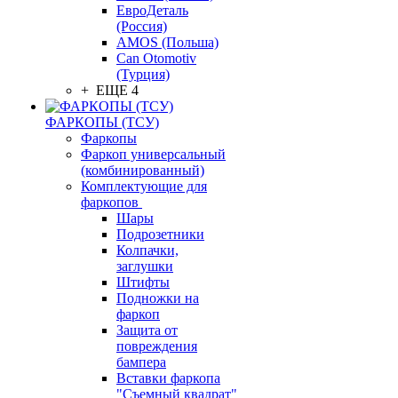
ЕвроДеталь
(Россия)
AMOS (Польша)
Can Otomotiv
(Турция)
+ ЕЩЕ 4
ФАРКОПЫ (ТСУ)
Фаркопы
Фаркоп универсальный
(комбинированный)
Комплектующие для
фаркопов
Шары
Подрозетники
Колпачки,
заглушки
Штифты
Подножки на
фаркоп
Защита от
повреждения
бампера
Вставки фаркопа
"Съемный квадрат"