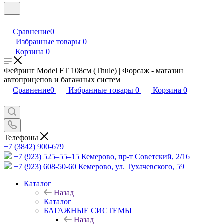
Сравнение
0
Избранные товары
0
Корзина
0
Фейринг Model FT 108см (Thule) | Форсаж - магазин
автоприцепов и багажных систем
Сравнение
0
Избранные товары
0
Корзина
0
Телефоны
+7 (3842) 900-679
+7 (923) 525–55–15
Кемерово, пр-т Советский, 2/16
+7 (923) 608-50-60
Кемерово, ул. Тухачевского, 59
Каталог
Назад
Каталог
БАГАЖНЫЕ СИСТЕМЫ
Назад