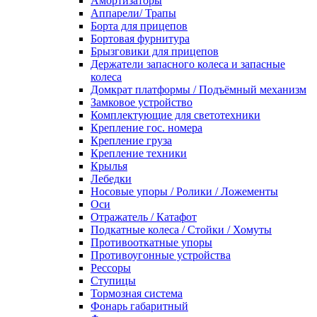
Амортизаторы
Аппарели/ Трапы
Борта для прицепов
Бортовая фурнитура
Брызговики для прицепов
Держатели запасного колеса и запасные
колеса
Домкрат платформы / Подъёмный механизм
Замковое устройство
Комплектующие для светотехники
Крепление гос. номера
Крепление груза
Крепление техники
Крылья
Лебедки
Носовые упоры / Ролики / Ложементы
Оси
Отражатель / Катафот
Подкатные колеса / Стойки / Хомуты
Противооткатные упоры
Противоугонные устройства
Рессоры
Ступицы
Тормозная система
Фонарь габаритный