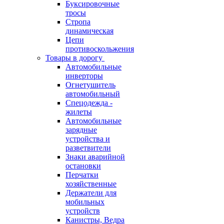
Буксировочные
тросы
Стропа
динамическая
Цепи
противоскольжения
Товары в дорогу
Автомобильные
инверторы
Огнетушитель
автомобильный
Спецодежда -
жилеты
Автомобильные
зарядные
устройства и
разветвители
Знаки аварийной
остановки
Перчатки
хозяйственные
Держатели для
мобильных
устройств
Канистры, Ведра