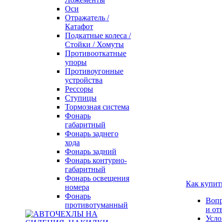
Оси
Отражатель /
Катафот
Подкатные колеса /
Стойки / Хомуты
Противооткатные
упоры
Противоугонные
устройства
Рессоры
Ступицы
Тормозная система
Фонарь
габаритный
Фонарь заднего
хода
Фонарь задний
Фонарь контурно-
габаритный
Фонарь освещения
Как купит
номера
Фонарь
Воп
противотуманный
и от
Усло