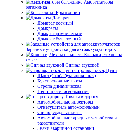
Амортизаторы
багажника
Брызговики
Домкраты
Домкрат реечный
Домкраты
Домкрат ромбический
Домкрат бутылочный
Зарядные устройства для автоаккумуляторов
Колпаки, Чехлы на
колеса
Сигнал звуковой
Стропы, Троса, Цепи
Шакл (Скоба буксировочная)
Буксировочные тросы
Стропа динамическая
Цепи противоскольжения
Товары в дорогу
Автомобильные инверторы
Огнетушитель автомобильный
Спецодежда - жилеты
Автомобильные зарядные устройства и
разветвители
Знаки аварийной остановки