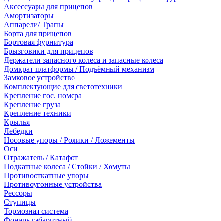
Аксессуары для прицепов
Амортизаторы
Аппарели/ Трапы
Борта для прицепов
Бортовая фурнитура
Брызговики для прицепов
Держатели запасного колеса и запасные колеса
Домкрат платформы / Подъёмный механизм
Замковое устройство
Комплектующие для светотехники
Крепление гос. номера
Крепление груза
Крепление техники
Крылья
Лебедки
Носовые упоры / Ролики / Ложементы
Оси
Отражатель / Катафот
Подкатные колеса / Стойки / Хомуты
Противооткатные упоры
Противоугонные устройства
Рессоры
Ступицы
Тормозная система
Фонарь габаритный