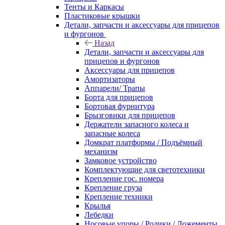
Тенты и Каркасы
Пластиковые крышки
Детали, запчасти и аксессуары для прицепов
и фургонов
Назад
Детали, запчасти и аксессуары для
прицепов и фургонов
Аксессуары для прицепов
Амортизаторы
Аппарели/ Трапы
Борта для прицепов
Бортовая фурнитура
Брызговики для прицепов
Держатели запасного колеса и
запасные колеса
Домкрат платформы / Подъёмный
механизм
Замковое устройство
Комплектующие для светотехники
Крепление гос. номера
Крепление груза
Крепление техники
Крылья
Лебедки
Носовые упоры / Ролики / Ложементы