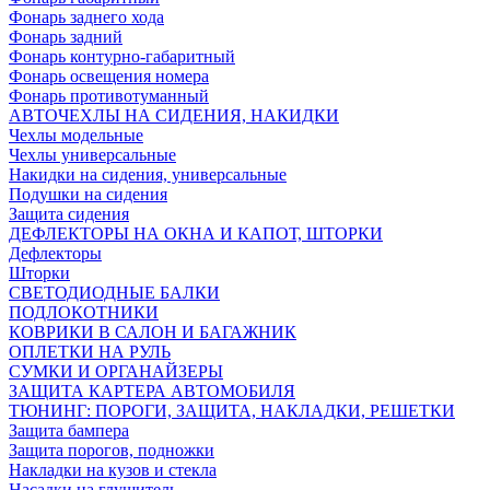
Фонарь заднего хода
Фонарь задний
Фонарь контурно-габаритный
Фонарь освещения номера
Фонарь противотуманный
АВТОЧЕХЛЫ НА СИДЕНИЯ, НАКИДКИ
Чехлы модельные
Чехлы универсальные
Накидки на сидения, универсальные
Подушки на сидения
Защита сидения
ДЕФЛЕКТОРЫ НА ОКНА И КАПОТ, ШТОРКИ
Дефлекторы
Шторки
СВЕТОДИОДНЫЕ БАЛКИ
ПОДЛОКОТНИКИ
КОВРИКИ В САЛОН И БАГАЖНИК
ОПЛЕТКИ НА РУЛЬ
СУМКИ И ОРГАНАЙЗЕРЫ
ЗАЩИТА КАРТЕРА АВТОМОБИЛЯ
ТЮНИНГ: ПОРОГИ, ЗАЩИТА, НАКЛАДКИ, РЕШЕТКИ
Защита бампера
Защита порогов, подножки
Накладки на кузов и стекла
Насадки на глушитель