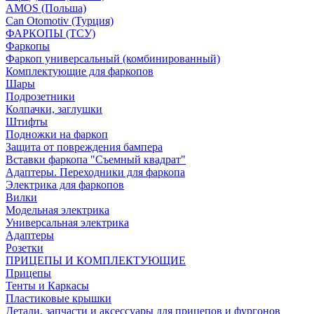
AMOS (Польша)
Can Otomotiv (Турция)
ФАРКОПЫ (ТСУ)
Фаркопы
Фаркоп универсальный (комбинированный)
Комплектующие для фаркопов
Шары
Подрозетники
Колпачки, заглушки
Штифты
Подножки на фаркоп
Защита от повреждения бампера
Вставки фаркопа "Съемный квадрат"
Адаптеры. Переходники для фаркопа
Электрика для фаркопов
Вилки
Модельная электрика
Универсальная электрика
Адаптеры
Розетки
ПРИЦЕПЫ И КОМПЛЕКТУЮЩИЕ
Прицепы
Тенты и Каркасы
Пластиковые крышки
Детали, запчасти и аксессуары для прицепов и фургонов