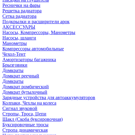
Реснички на фары
Решетка радиатора
Сетка радиатора
Подкрылки и расширители арок
АКСЕССУАРЫ
Насосы, Компрессоры, Манометры
Насосы, шланги
Манометры
Компрессоры автомобильные
Чехол-Тент
Амортизаторы багажника
Брызговики
Домкраты
Домкрат реечный
Домкраты
Домкрат ромбический
Домкрат бутылочный
Зарядные устройства для автоаккумуляторов
Колпаки, Чехлы на колеса
Сигнал звуковой
Стропы, Троса, Цепи
Шакл (Скоба буксировочная)
Буксировочные тросы
Стропа динамическая