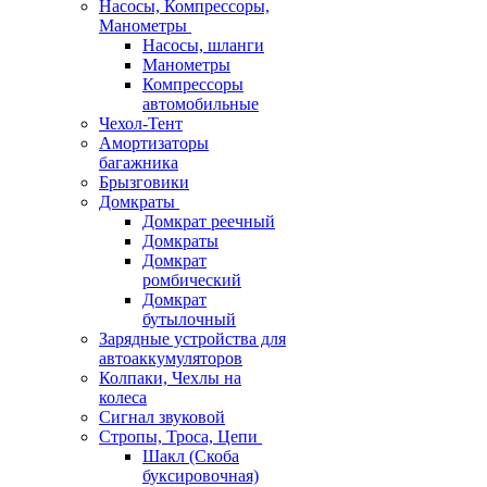
Насосы, Компрессоры,
Манометры
Насосы, шланги
Манометры
Компрессоры
автомобильные
Чехол-Тент
Амортизаторы
багажника
Брызговики
Домкраты
Домкрат реечный
Домкраты
Домкрат
ромбический
Домкрат
бутылочный
Зарядные устройства для
автоаккумуляторов
Колпаки, Чехлы на
колеса
Сигнал звуковой
Стропы, Троса, Цепи
Шакл (Скоба
буксировочная)