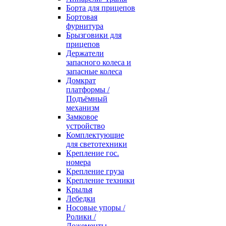
Борта для прицепов
Бортовая
фурнитура
Брызговики для
прицепов
Держатели
запасного колеса и
запасные колеса
Домкрат
платформы /
Подъёмный
механизм
Замковое
устройство
Комплектующие
для светотехники
Крепление гос.
номера
Крепление груза
Крепление техники
Крылья
Лебедки
Носовые упоры /
Ролики /
Ложементы