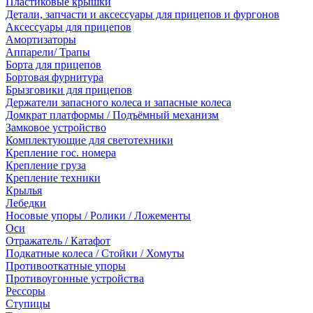
Пластиковые крышки
Детали, запчасти и аксессуары для прицепов и фургонов
Аксессуары для прицепов
Амортизаторы
Аппарели/ Трапы
Борта для прицепов
Бортовая фурнитура
Брызговики для прицепов
Держатели запасного колеса и запасные колеса
Домкрат платформы / Подъёмный механизм
Замковое устройство
Комплектующие для светотехники
Крепление гос. номера
Крепление груза
Крепление техники
Крылья
Лебедки
Носовые упоры / Ролики / Ложементы
Оси
Отражатель / Катафот
Подкатные колеса / Стойки / Хомуты
Противооткатные упоры
Противоугонные устройства
Рессоры
Ступицы