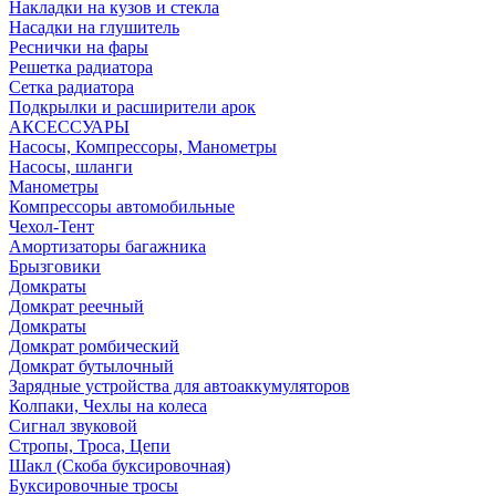
Накладки на кузов и стекла
Насадки на глушитель
Реснички на фары
Решетка радиатора
Сетка радиатора
Подкрылки и расширители арок
АКСЕССУАРЫ
Насосы, Компрессоры, Манометры
Насосы, шланги
Манометры
Компрессоры автомобильные
Чехол-Тент
Амортизаторы багажника
Брызговики
Домкраты
Домкрат реечный
Домкраты
Домкрат ромбический
Домкрат бутылочный
Зарядные устройства для автоаккумуляторов
Колпаки, Чехлы на колеса
Сигнал звуковой
Стропы, Троса, Цепи
Шакл (Скоба буксировочная)
Буксировочные тросы