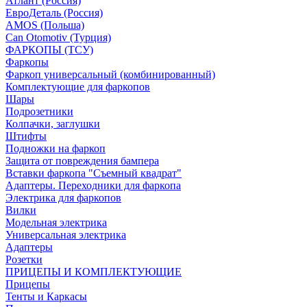
Атлант (Россия)
ЕвроДеталь (Россия)
AMOS (Польша)
Can Otomotiv (Турция)
ФАРКОПЫ (ТСУ)
Фаркопы
Фаркоп универсальный (комбинированный)
Комплектующие для фаркопов
Шары
Подрозетники
Колпачки, заглушки
Штифты
Подножки на фаркоп
Защита от повреждения бампера
Вставки фаркопа "Съемный квадрат"
Адаптеры. Переходники для фаркопа
Электрика для фаркопов
Вилки
Модельная электрика
Универсальная электрика
Адаптеры
Розетки
ПРИЦЕПЫ И КОМПЛЕКТУЮЩИЕ
Прицепы
Тенты и Каркасы