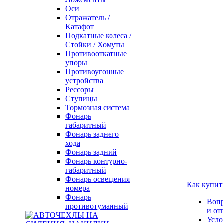
Оси
Отражатель /
Катафот
Подкатные колеса /
Стойки / Хомуты
Противооткатные
упоры
Противоугонные
устройства
Рессоры
Ступицы
Тормозная система
Фонарь
габаритный
Фонарь заднего
хода
Фонарь задний
Фонарь контурно-
габаритный
Фонарь освещения
Как купит
номера
Фонарь
Воп
противотуманный
и от
Усло