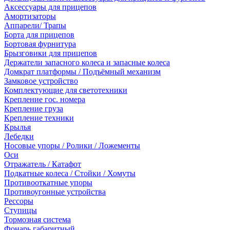
Аксессуары для прицепов
Амортизаторы
Аппарели/ Трапы
Борта для прицепов
Бортовая фурнитура
Брызговики для прицепов
Держатели запасного колеса и запасные колеса
Домкрат платформы / Подъёмный механизм
Замковое устройство
Комплектующие для светотехники
Крепление гос. номера
Крепление груза
Крепление техники
Крылья
Лебедки
Носовые упоры / Ролики / Ложементы
Оси
Отражатель / Катафот
Подкатные колеса / Стойки / Хомуты
Противооткатные упоры
Противоугонные устройства
Рессоры
Ступицы
Тормозная система
Фонарь габаритный