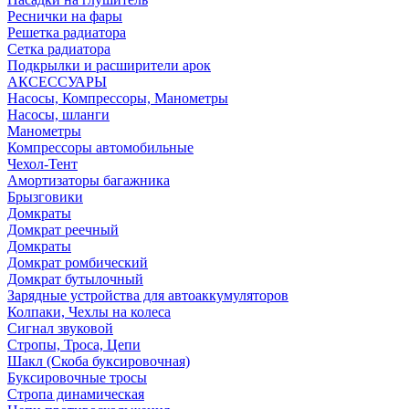
Реснички на фары
Решетка радиатора
Сетка радиатора
Подкрылки и расширители арок
АКСЕССУАРЫ
Насосы, Компрессоры, Манометры
Насосы, шланги
Манометры
Компрессоры автомобильные
Чехол-Тент
Амортизаторы багажника
Брызговики
Домкраты
Домкрат реечный
Домкраты
Домкрат ромбический
Домкрат бутылочный
Зарядные устройства для автоаккумуляторов
Колпаки, Чехлы на колеса
Сигнал звуковой
Стропы, Троса, Цепи
Шакл (Скоба буксировочная)
Буксировочные тросы
Стропа динамическая