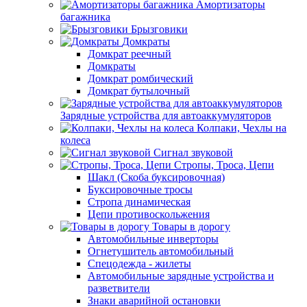
Амортизаторы
багажника
Брызговики
Домкраты
Домкрат реечный
Домкраты
Домкрат ромбический
Домкрат бутылочный
Зарядные устройства для автоаккумуляторов
Колпаки, Чехлы на
колеса
Сигнал звуковой
Стропы, Троса, Цепи
Шакл (Скоба буксировочная)
Буксировочные тросы
Стропа динамическая
Цепи противоскольжения
Товары в дорогу
Автомобильные инверторы
Огнетушитель автомобильный
Спецодежда - жилеты
Автомобильные зарядные устройства и
разветвители
Знаки аварийной остановки