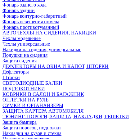
Фонарь заднего хода
Фонарь задний
Фонарь контурно-габаритный
Фонарь освещения номера
Фонарь противотуманный
АВТОЧЕХЛЫ НА СИДЕНИЯ, НАКИДКИ
Чехлы модельные
Чехлы универсальные
Накидки на сидения, универсальные
Подушки на сидения
Защита сидения
ДЕФЛЕКТОРЫ НА ОКНА И КАПОТ, ШТОРКИ
Дефлекторы
Шторки
СВЕТОДИОДНЫЕ БАЛКИ
ПОДЛОКОТНИКИ
КОВРИКИ В САЛОН И БАГАЖНИК
ОПЛЕТКИ НА РУЛЬ
СУМКИ И ОРГАНАЙЗЕРЫ
ЗАЩИТА КАРТЕРА АВТОМОБИЛЯ
ТЮНИНГ: ПОРОГИ, ЗАЩИТА, НАКЛАДКИ, РЕШЕТКИ
Защита бампера
Защита порогов, подножки
Накладки на кузов и стекла
Насадки на глушитель