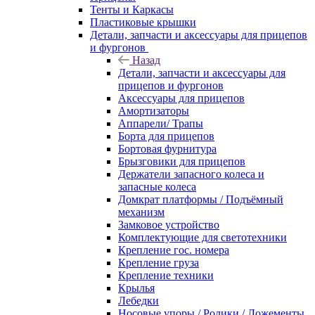
Тенты и Каркасы
Пластиковые крышки
Детали, запчасти и аксессуары для прицепов
и фургонов
Назад
Детали, запчасти и аксессуары для
прицепов и фургонов
Аксессуары для прицепов
Амортизаторы
Аппарели/ Трапы
Борта для прицепов
Бортовая фурнитура
Брызговики для прицепов
Держатели запасного колеса и
запасные колеса
Домкрат платформы / Подъёмный
механизм
Замковое устройство
Комплектующие для светотехники
Крепление гос. номера
Крепление груза
Крепление техники
Крылья
Лебедки
Носовые упоры / Ролики / Ложементы