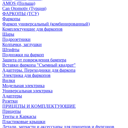
AMOS (Польша)
Can Otomotiv (Турция)
ФАРКОПЫ (ТСУ)
Фаркопы
Фаркоп универсальный (комбинированный)
Комплектующие для фаркопов
Шары
Подрозетники
Колпачки, заглушки
Штифты
Подножки на фаркоп
Защита от повреждения бампера
Вставки фаркопа "Съемный квадрат"
Адаптеры. Переходники для фаркопа
Электрика для фаркопов
Вилки
Модельная электрика
Универсальная электрика
Адаптеры
Розетки
ПРИЦЕПЫ И КОМПЛЕКТУЮЩИЕ
Прицепы
Тенты и Каркасы
Пластиковые крышки
Детали, запчасти и аксессуары для прицепов и фургонов