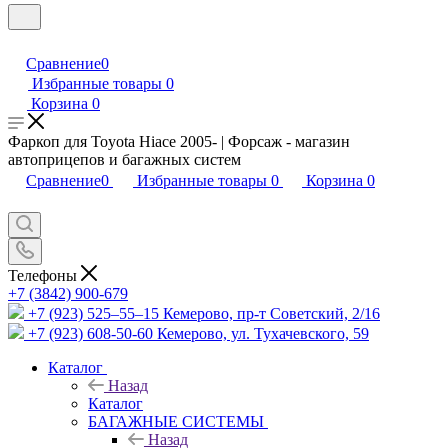
Сравнение
0
Избранные товары
0
Корзина
0
Фаркоп для Toyota Hiace 2005- | Форсаж - магазин
автоприцепов и багажных систем
Сравнение
0
Избранные товары
0
Корзина
0
Телефоны
+7 (3842) 900-679
+7 (923) 525–55–15
Кемерово, пр-т Советский, 2/16
+7 (923) 608-50-60
Кемерово, ул. Тухачевского, 59
Каталог
Назад
Каталог
БАГАЖНЫЕ СИСТЕМЫ
Назад