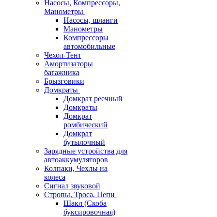
Насосы, Компрессоры,
Манометры
Насосы, шланги
Манометры
Компрессоры
автомобильные
Чехол-Тент
Амортизаторы
багажника
Брызговики
Домкраты
Домкрат реечный
Домкраты
Домкрат
ромбический
Домкрат
бутылочный
Зарядные устройства для
автоаккумуляторов
Колпаки, Чехлы на
колеса
Сигнал звуковой
Стропы, Троса, Цепи
Шакл (Скоба
буксировочная)