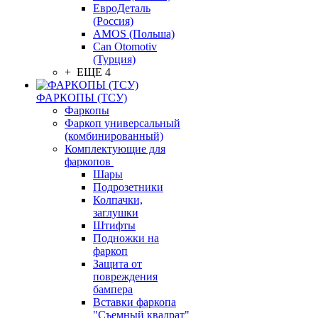
ЕвроДеталь
(Россия)
AMOS (Польша)
Can Otomotiv
(Турция)
+ ЕЩЕ 4
ФАРКОПЫ (ТСУ)
Фаркопы
Фаркоп универсальный
(комбинированный)
Комплектующие для
фаркопов
Шары
Подрозетники
Колпачки,
заглушки
Штифты
Подножки на
фаркоп
Защита от
повреждения
бампера
Вставки фаркопа
"Съемный квадрат"