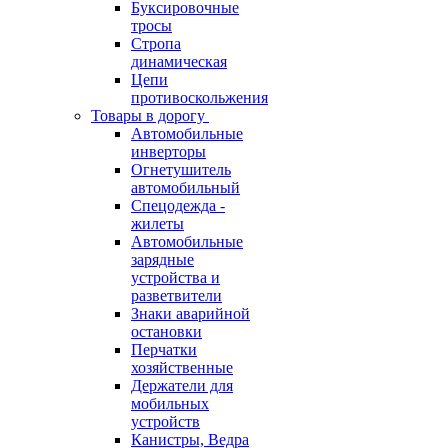
Буксировочные
тросы
Стропа
динамическая
Цепи
противоскольжения
Товары в дорогу
Автомобильные
инверторы
Огнетушитель
автомобильный
Спецодежда -
жилеты
Автомобильные
зарядные
устройства и
разветвители
Знаки аварийной
остановки
Перчатки
хозяйственные
Держатели для
мобильных
устройств
Канистры, Ведра