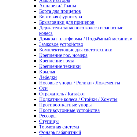
Амортизаторы
Аппарели/ Трапы
Борта для прицепов
Бортовая фурнитура
Брызговики для прицепов
Держатели запасного колеса и запасные
колеса
Домкрат платформы / Подъёмный механизм
Замковое устройство
Комплектующие для светотехники
Крепление гос. номера
Крепление груза
Крепление техники
Крылья
Лебедки
Носовые упоры / Ролики / Ложементы
Оси
Отражатель / Катафот
Подкатные колеса / Стойки / Хомуты
Противооткатные упоры
Противоугонные устройства
Рессоры
Ступицы
Тормозная система
Фонарь габаритный