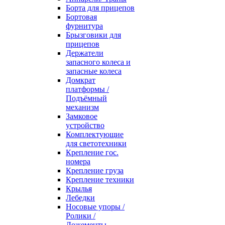
Борта для прицепов
Бортовая
фурнитура
Брызговики для
прицепов
Держатели
запасного колеса и
запасные колеса
Домкрат
платформы /
Подъёмный
механизм
Замковое
устройство
Комплектующие
для светотехники
Крепление гос.
номера
Крепление груза
Крепление техники
Крылья
Лебедки
Носовые упоры /
Ролики /
Ложементы