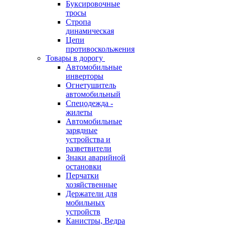
Буксировочные
тросы
Стропа
динамическая
Цепи
противоскольжения
Товары в дорогу
Автомобильные
инверторы
Огнетушитель
автомобильный
Спецодежда -
жилеты
Автомобильные
зарядные
устройства и
разветвители
Знаки аварийной
остановки
Перчатки
хозяйственные
Держатели для
мобильных
устройств
Канистры, Ведра