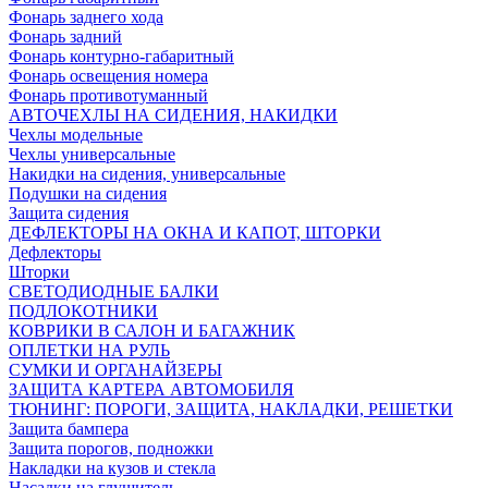
Фонарь заднего хода
Фонарь задний
Фонарь контурно-габаритный
Фонарь освещения номера
Фонарь противотуманный
АВТОЧЕХЛЫ НА СИДЕНИЯ, НАКИДКИ
Чехлы модельные
Чехлы универсальные
Накидки на сидения, универсальные
Подушки на сидения
Защита сидения
ДЕФЛЕКТОРЫ НА ОКНА И КАПОТ, ШТОРКИ
Дефлекторы
Шторки
СВЕТОДИОДНЫЕ БАЛКИ
ПОДЛОКОТНИКИ
КОВРИКИ В САЛОН И БАГАЖНИК
ОПЛЕТКИ НА РУЛЬ
СУМКИ И ОРГАНАЙЗЕРЫ
ЗАЩИТА КАРТЕРА АВТОМОБИЛЯ
ТЮНИНГ: ПОРОГИ, ЗАЩИТА, НАКЛАДКИ, РЕШЕТКИ
Защита бампера
Защита порогов, подножки
Накладки на кузов и стекла
Насадки на глушитель