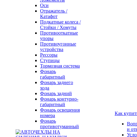
Оси
Отражатель /
Катафот
Подкатные колеса /
Стойки / Хомуты
Противооткатные
упоры
Противоугонные
устройства
Рессоры
Ступицы
Тормозная система
Фонарь
габаритный
Фонарь заднего
хода
Фонарь задний
Фонарь контурно-
габаритный
Фонарь освещения
Как купит
номера
Фонарь
Воп
противотуманный
и от
Усло