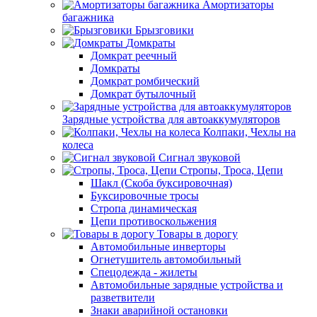
Амортизаторы
багажника
Брызговики
Домкраты
Домкрат реечный
Домкраты
Домкрат ромбический
Домкрат бутылочный
Зарядные устройства для автоаккумуляторов
Колпаки, Чехлы на
колеса
Сигнал звуковой
Стропы, Троса, Цепи
Шакл (Скоба буксировочная)
Буксировочные тросы
Стропа динамическая
Цепи противоскольжения
Товары в дорогу
Автомобильные инверторы
Огнетушитель автомобильный
Спецодежда - жилеты
Автомобильные зарядные устройства и
разветвители
Знаки аварийной остановки