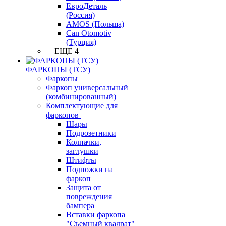
ЕвроДеталь
(Россия)
AMOS (Польша)
Can Otomotiv
(Турция)
+ ЕЩЕ 4
ФАРКОПЫ (ТСУ)
Фаркопы
Фаркоп универсальный
(комбинированный)
Комплектующие для
фаркопов
Шары
Подрозетники
Колпачки,
заглушки
Штифты
Подножки на
фаркоп
Защита от
повреждения
бампера
Вставки фаркопа
"Съемный квадрат"