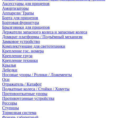
Аксессуары для прицепов
Амортизаторы
Аппарели/ Трапы
Борта для прицепов
Бортовая фурнитура
Брызговики для прицепов
Держатели запасного колеса и запасные колеса
Домкрат платформы / Подъёмный механизм
Замковое устройство
Комплектующие для светотехники
Крепление гос. номера
Крепление груза
Крепление техники
Крылья
Лебедки
Носовые упоры / Ролики / Ложементы
Оси
Отражатель / Катафот
Подкатные колеса / Стойки / Хомуты
Противооткатные упоры
Противоугонные устройства
Рессоры
Ступицы
Тормозная система
Фонарь габаритный