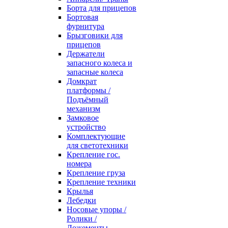
Борта для прицепов
Бортовая
фурнитура
Брызговики для
прицепов
Держатели
запасного колеса и
запасные колеса
Домкрат
платформы /
Подъёмный
механизм
Замковое
устройство
Комплектующие
для светотехники
Крепление гос.
номера
Крепление груза
Крепление техники
Крылья
Лебедки
Носовые упоры /
Ролики /
Ложементы