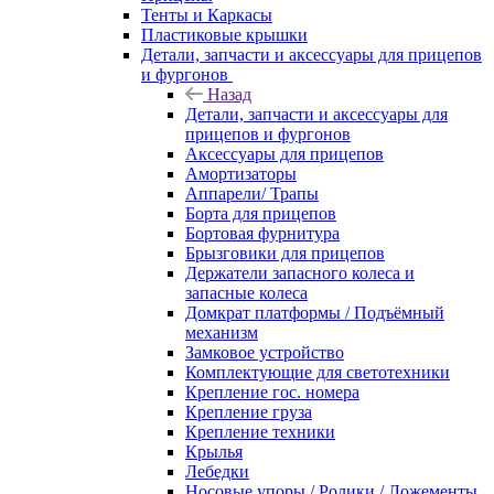
Тенты и Каркасы
Пластиковые крышки
Детали, запчасти и аксессуары для прицепов
и фургонов
Назад
Детали, запчасти и аксессуары для
прицепов и фургонов
Аксессуары для прицепов
Амортизаторы
Аппарели/ Трапы
Борта для прицепов
Бортовая фурнитура
Брызговики для прицепов
Держатели запасного колеса и
запасные колеса
Домкрат платформы / Подъёмный
механизм
Замковое устройство
Комплектующие для светотехники
Крепление гос. номера
Крепление груза
Крепление техники
Крылья
Лебедки
Носовые упоры / Ролики / Ложементы