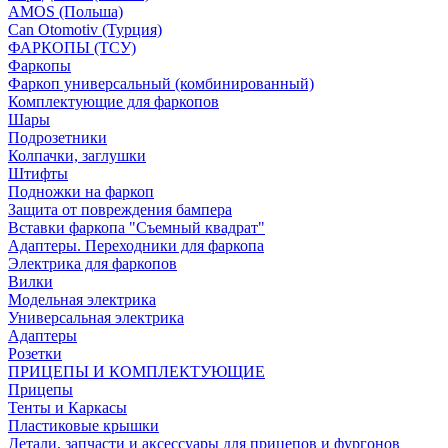
AMOS (Польша)
Can Otomotiv (Турция)
ФАРКОПЫ (ТСУ)
Фаркопы
Фаркоп универсальный (комбинированный)
Комплектующие для фаркопов
Шары
Подрозетники
Колпачки, заглушки
Штифты
Подножки на фаркоп
Защита от повреждения бампера
Вставки фаркопа "Съемный квадрат"
Адаптеры. Переходники для фаркопа
Электрика для фаркопов
Вилки
Модельная электрика
Универсальная электрика
Адаптеры
Розетки
ПРИЦЕПЫ И КОМПЛЕКТУЮЩИЕ
Прицепы
Тенты и Каркасы
Пластиковые крышки
Детали, запчасти и аксессуары для прицепов и фургонов