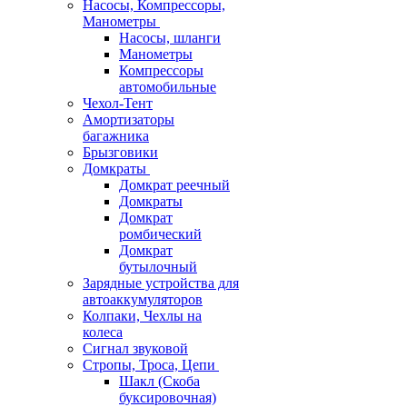
Насосы, Компрессоры,
Манометры
Насосы, шланги
Манометры
Компрессоры
автомобильные
Чехол-Тент
Амортизаторы
багажника
Брызговики
Домкраты
Домкрат реечный
Домкраты
Домкрат
ромбический
Домкрат
бутылочный
Зарядные устройства для
автоаккумуляторов
Колпаки, Чехлы на
колеса
Сигнал звуковой
Стропы, Троса, Цепи
Шакл (Скоба
буксировочная)