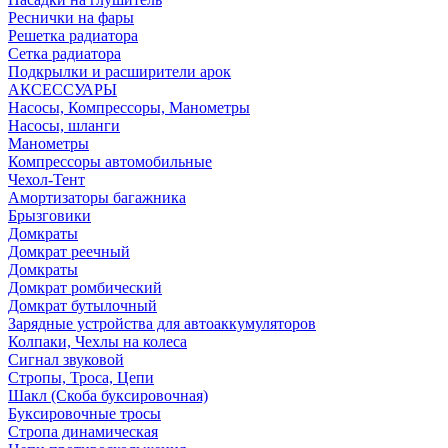
Реснички на фары
Решетка радиатора
Сетка радиатора
Подкрылки и расширители арок
АКСЕССУАРЫ
Насосы, Компрессоры, Манометры
Насосы, шланги
Манометры
Компрессоры автомобильные
Чехол-Тент
Амортизаторы багажника
Брызговики
Домкраты
Домкрат реечный
Домкраты
Домкрат ромбический
Домкрат бутылочный
Зарядные устройства для автоаккумуляторов
Колпаки, Чехлы на колеса
Сигнал звуковой
Стропы, Троса, Цепи
Шакл (Скоба буксировочная)
Буксировочные тросы
Стропа динамическая