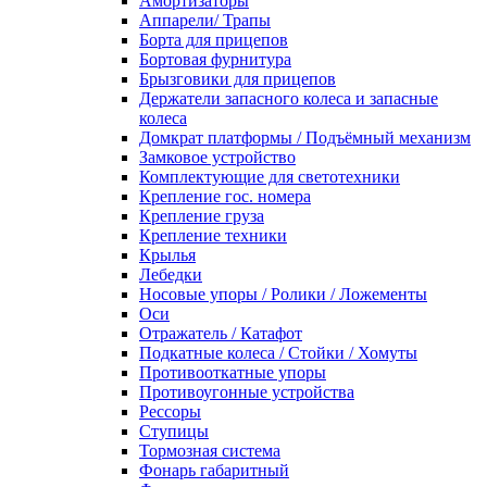
Амортизаторы
Аппарели/ Трапы
Борта для прицепов
Бортовая фурнитура
Брызговики для прицепов
Держатели запасного колеса и запасные
колеса
Домкрат платформы / Подъёмный механизм
Замковое устройство
Комплектующие для светотехники
Крепление гос. номера
Крепление груза
Крепление техники
Крылья
Лебедки
Носовые упоры / Ролики / Ложементы
Оси
Отражатель / Катафот
Подкатные колеса / Стойки / Хомуты
Противооткатные упоры
Противоугонные устройства
Рессоры
Ступицы
Тормозная система
Фонарь габаритный