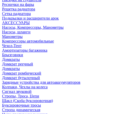
Реснички на фары
Решетка радиатора
Сетка радиатора
Подкрылки и расширители арок
АКСЕССУАРЫ
Насосы, Компрессоры, Манометры
Насосы, шланги
Манометры
Компрессоры автомобильные
Чехол-Тент
Амортизаторы багажника
Брызговики
Домкраты
Домкрат реечный
Домкраты
Домкрат ромбический
Домкрат бутылочный
Зарядные устройства для автоаккумуляторов
Колпаки, Чехлы на колеса
Сигнал звуковой
Стропы, Троса, Цепи
Шакл (Скоба буксировочная)
Буксировочные тросы
Стропа динамическая