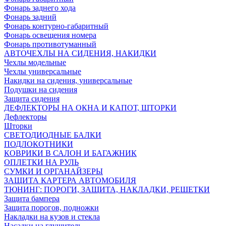
Фонарь заднего хода
Фонарь задний
Фонарь контурно-габаритный
Фонарь освещения номера
Фонарь противотуманный
АВТОЧЕХЛЫ НА СИДЕНИЯ, НАКИДКИ
Чехлы модельные
Чехлы универсальные
Накидки на сидения, универсальные
Подушки на сидения
Защита сидения
ДЕФЛЕКТОРЫ НА ОКНА И КАПОТ, ШТОРКИ
Дефлекторы
Шторки
СВЕТОДИОДНЫЕ БАЛКИ
ПОДЛОКОТНИКИ
КОВРИКИ В САЛОН И БАГАЖНИК
ОПЛЕТКИ НА РУЛЬ
СУМКИ И ОРГАНАЙЗЕРЫ
ЗАЩИТА КАРТЕРА АВТОМОБИЛЯ
ТЮНИНГ: ПОРОГИ, ЗАЩИТА, НАКЛАДКИ, РЕШЕТКИ
Защита бампера
Защита порогов, подножки
Накладки на кузов и стекла
Насадки на глушитель