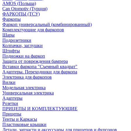
AMOS (Польша)
Can Otomotiv (Турция)
ФАРКОПЫ (ТСУ)
Фаркопы
Фаркоп универсальный (комбинированный)
Комплектующие для фаркопов
Шары
Подрозетники
Колпачки, заглушки
Штифты
Подножки на фаркоп
Защита от повреждения бампера
Вставки фаркопа "Съемный квадрат"
Адаптеры. Переходники для фаркопа
Электрика для фаркопов
Вилки
Модельная электрика
Универсальная электрика
Адаптеры
Розетки
ПРИЦЕПЫ И КОМПЛЕКТУЮЩИЕ
Прицепы
Тенты и Каркасы
Пластиковые крышки
Детали, запчасти и аксессуары для прицепов и фургонов