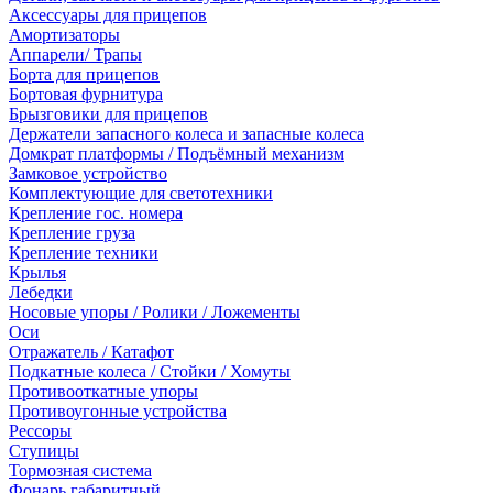
Аксессуары для прицепов
Амортизаторы
Аппарели/ Трапы
Борта для прицепов
Бортовая фурнитура
Брызговики для прицепов
Держатели запасного колеса и запасные колеса
Домкрат платформы / Подъёмный механизм
Замковое устройство
Комплектующие для светотехники
Крепление гос. номера
Крепление груза
Крепление техники
Крылья
Лебедки
Носовые упоры / Ролики / Ложементы
Оси
Отражатель / Катафот
Подкатные колеса / Стойки / Хомуты
Противооткатные упоры
Противоугонные устройства
Рессоры
Ступицы
Тормозная система
Фонарь габаритный