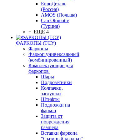
ЕвроДеталь
(Россия)
AMOS (Польша)
Can Otomotiv
(Турция)
+ ЕЩЕ 4
ФАРКОПЫ (ТСУ)
Фаркопы
Фаркоп универсальный
(комбинированный)
Комплектующие для
фаркопов
Шары
Подрозетники
Колпачки,
заглушки
Штифты
Подножки на
фаркоп
Защита от
повреждения
бампера
Вставки фаркопа
"Съемный квадрат"