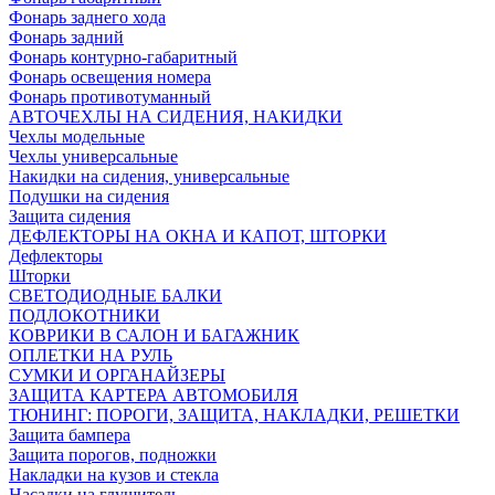
Фонарь заднего хода
Фонарь задний
Фонарь контурно-габаритный
Фонарь освещения номера
Фонарь противотуманный
АВТОЧЕХЛЫ НА СИДЕНИЯ, НАКИДКИ
Чехлы модельные
Чехлы универсальные
Накидки на сидения, универсальные
Подушки на сидения
Защита сидения
ДЕФЛЕКТОРЫ НА ОКНА И КАПОТ, ШТОРКИ
Дефлекторы
Шторки
СВЕТОДИОДНЫЕ БАЛКИ
ПОДЛОКОТНИКИ
КОВРИКИ В САЛОН И БАГАЖНИК
ОПЛЕТКИ НА РУЛЬ
СУМКИ И ОРГАНАЙЗЕРЫ
ЗАЩИТА КАРТЕРА АВТОМОБИЛЯ
ТЮНИНГ: ПОРОГИ, ЗАЩИТА, НАКЛАДКИ, РЕШЕТКИ
Защита бампера
Защита порогов, подножки
Накладки на кузов и стекла
Насадки на глушитель