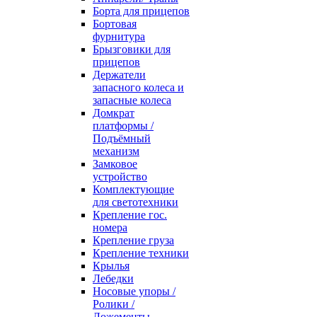
Борта для прицепов
Бортовая
фурнитура
Брызговики для
прицепов
Держатели
запасного колеса и
запасные колеса
Домкрат
платформы /
Подъёмный
механизм
Замковое
устройство
Комплектующие
для светотехники
Крепление гос.
номера
Крепление груза
Крепление техники
Крылья
Лебедки
Носовые упоры /
Ролики /
Ложементы