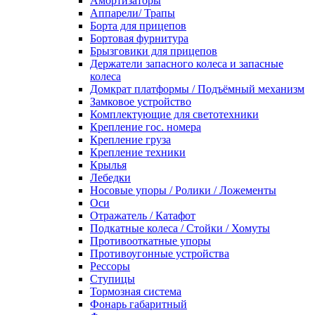
Амортизаторы
Аппарели/ Трапы
Борта для прицепов
Бортовая фурнитура
Брызговики для прицепов
Держатели запасного колеса и запасные
колеса
Домкрат платформы / Подъёмный механизм
Замковое устройство
Комплектующие для светотехники
Крепление гос. номера
Крепление груза
Крепление техники
Крылья
Лебедки
Носовые упоры / Ролики / Ложементы
Оси
Отражатель / Катафот
Подкатные колеса / Стойки / Хомуты
Противооткатные упоры
Противоугонные устройства
Рессоры
Ступицы
Тормозная система
Фонарь габаритный