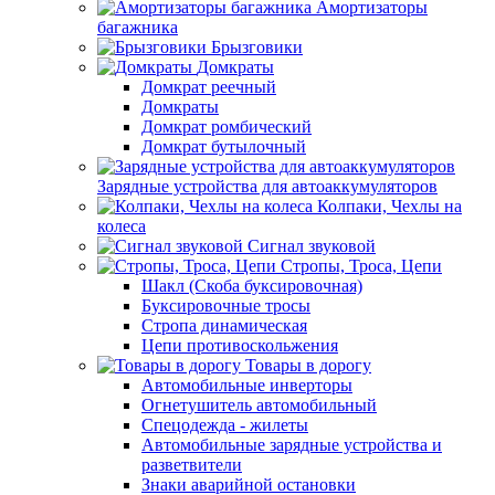
Амортизаторы
багажника
Брызговики
Домкраты
Домкрат реечный
Домкраты
Домкрат ромбический
Домкрат бутылочный
Зарядные устройства для автоаккумуляторов
Колпаки, Чехлы на
колеса
Сигнал звуковой
Стропы, Троса, Цепи
Шакл (Скоба буксировочная)
Буксировочные тросы
Стропа динамическая
Цепи противоскольжения
Товары в дорогу
Автомобильные инверторы
Огнетушитель автомобильный
Спецодежда - жилеты
Автомобильные зарядные устройства и
разветвители
Знаки аварийной остановки