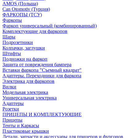
AMOS (Польша)
Can Otomotiv (Турция)
ФАРКОПЫ (ТСУ)
Фаркопы
Фаркоп универсальный (комбинированный)
Комплектующие для фаркопов
Шары
Подрозетники
Колпачки, заглушки
Штифты
Подножки на фаркоп
Защита от повреждения бампера
Вставки фаркопа "Съемный квадрат"
Адаптеры. Переходники для фаркопа
Электрика для фаркопов
Вилки
Модельная электрика
Универсальная электрика
Адаптеры
Розетки
ПРИЦЕПЫ И КОМПЛЕКТУЮЩИЕ
Прицепы
Тенты и Каркасы
Пластиковые крышки
Детали, запчасти и аксессуары для прицепов и фургонов