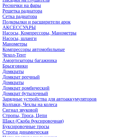
Реснички на фары
Решетка радиатора
Сетка радиатора
Подкрылки и расширители арок
АКСЕССУАРЫ
Насосы, Компрессоры, Манометры
Насосы, шланги
Манометры
Компрессоры автомобильные
Чехол-Тент
Амортизаторы багажника
Брызговики
Домкраты
Домкрат реечный
Домкраты
Домкрат ромбический
Домкрат бутылочный
Зарядные устройства для автоаккумуляторов
Колпаки, Чехлы на колеса
Сигнал звуковой
Стропы, Троса, Цепи
Шакл (Скоба буксировочная)
Буксировочные тросы
Стропа динамическая