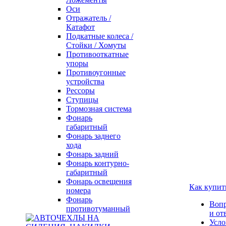
Оси
Отражатель /
Катафот
Подкатные колеса /
Стойки / Хомуты
Противооткатные
упоры
Противоугонные
устройства
Рессоры
Ступицы
Тормозная система
Фонарь
габаритный
Фонарь заднего
хода
Фонарь задний
Фонарь контурно-
габаритный
Фонарь освещения
Как купит
номера
Фонарь
Воп
противотуманный
и от
Усло