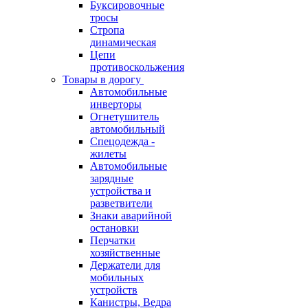
Буксировочные
тросы
Стропа
динамическая
Цепи
противоскольжения
Товары в дорогу
Автомобильные
инверторы
Огнетушитель
автомобильный
Спецодежда -
жилеты
Автомобильные
зарядные
устройства и
разветвители
Знаки аварийной
остановки
Перчатки
хозяйственные
Держатели для
мобильных
устройств
Канистры, Ведра