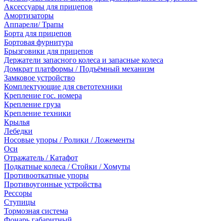
Аксессуары для прицепов
Амортизаторы
Аппарели/ Трапы
Борта для прицепов
Бортовая фурнитура
Брызговики для прицепов
Держатели запасного колеса и запасные колеса
Домкрат платформы / Подъёмный механизм
Замковое устройство
Комплектующие для светотехники
Крепление гос. номера
Крепление груза
Крепление техники
Крылья
Лебедки
Носовые упоры / Ролики / Ложементы
Оси
Отражатель / Катафот
Подкатные колеса / Стойки / Хомуты
Противооткатные упоры
Противоугонные устройства
Рессоры
Ступицы
Тормозная система
Фонарь габаритный