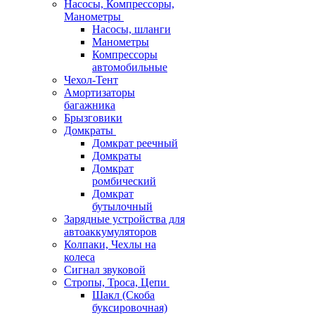
Насосы, Компрессоры,
Манометры
Насосы, шланги
Манометры
Компрессоры
автомобильные
Чехол-Тент
Амортизаторы
багажника
Брызговики
Домкраты
Домкрат реечный
Домкраты
Домкрат
ромбический
Домкрат
бутылочный
Зарядные устройства для
автоаккумуляторов
Колпаки, Чехлы на
колеса
Сигнал звуковой
Стропы, Троса, Цепи
Шакл (Скоба
буксировочная)