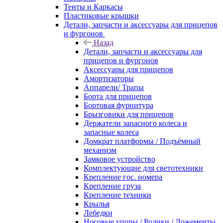
Тенты и Каркасы
Пластиковые крышки
Детали, запчасти и аксессуары для прицепов
и фургонов
Назад
Детали, запчасти и аксессуары для
прицепов и фургонов
Аксессуары для прицепов
Амортизаторы
Аппарели/ Трапы
Борта для прицепов
Бортовая фурнитура
Брызговики для прицепов
Держатели запасного колеса и
запасные колеса
Домкрат платформы / Подъёмный
механизм
Замковое устройство
Комплектующие для светотехники
Крепление гос. номера
Крепление груза
Крепление техники
Крылья
Лебедки
Носовые упоры / Ролики / Ложементы