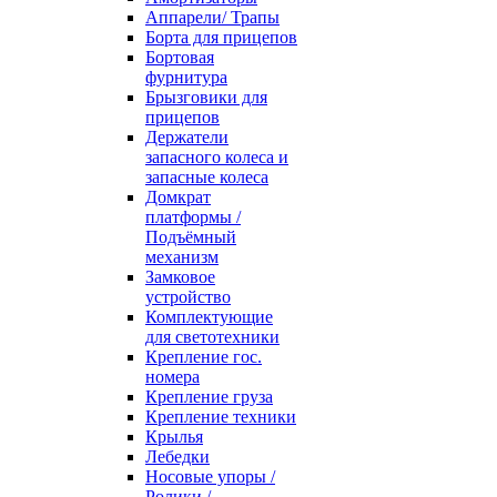
Аппарели/ Трапы
Борта для прицепов
Бортовая
фурнитура
Брызговики для
прицепов
Держатели
запасного колеса и
запасные колеса
Домкрат
платформы /
Подъёмный
механизм
Замковое
устройство
Комплектующие
для светотехники
Крепление гос.
номера
Крепление груза
Крепление техники
Крылья
Лебедки
Носовые упоры /
Ролики /