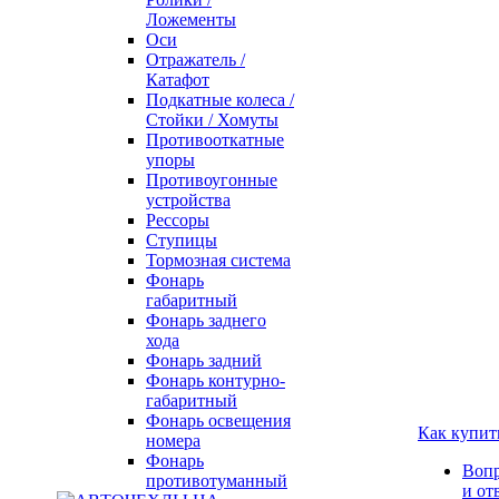
Ложементы
Оси
Отражатель /
Катафот
Подкатные колеса /
Стойки / Хомуты
Противооткатные
упоры
Противоугонные
устройства
Рессоры
Ступицы
Тормозная система
Фонарь
габаритный
Фонарь заднего
хода
Фонарь задний
Фонарь контурно-
габаритный
Фонарь освещения
Как купит
номера
Фонарь
Воп
противотуманный
и от