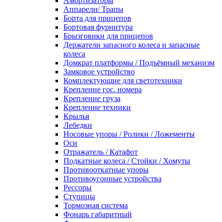
Амортизаторы
Аппарели/ Трапы
Борта для прицепов
Бортовая фурнитура
Брызговики для прицепов
Держатели запасного колеса и запасные
колеса
Домкрат платформы / Подъёмный механизм
Замковое устройство
Комплектующие для светотехники
Крепление гос. номера
Крепление груза
Крепление техники
Крылья
Лебедки
Носовые упоры / Ролики / Ложементы
Оси
Отражатель / Катафот
Подкатные колеса / Стойки / Хомуты
Противооткатные упоры
Противоугонные устройства
Рессоры
Ступицы
Тормозная система
Фонарь габаритный