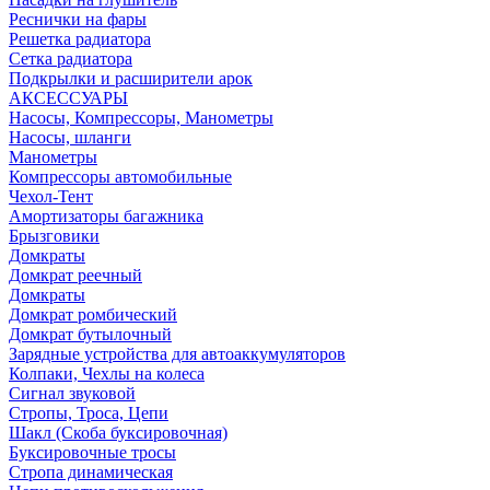
Реснички на фары
Решетка радиатора
Сетка радиатора
Подкрылки и расширители арок
АКСЕССУАРЫ
Насосы, Компрессоры, Манометры
Насосы, шланги
Манометры
Компрессоры автомобильные
Чехол-Тент
Амортизаторы багажника
Брызговики
Домкраты
Домкрат реечный
Домкраты
Домкрат ромбический
Домкрат бутылочный
Зарядные устройства для автоаккумуляторов
Колпаки, Чехлы на колеса
Сигнал звуковой
Стропы, Троса, Цепи
Шакл (Скоба буксировочная)
Буксировочные тросы
Стропа динамическая