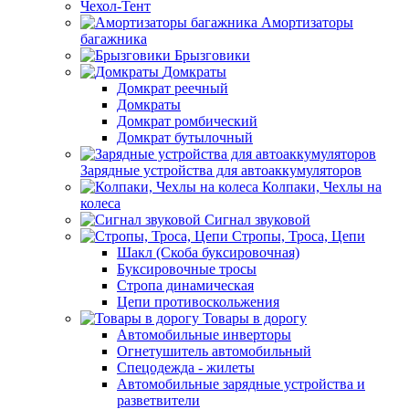
Чехол-Тент
Амортизаторы
багажника
Брызговики
Домкраты
Домкрат реечный
Домкраты
Домкрат ромбический
Домкрат бутылочный
Зарядные устройства для автоаккумуляторов
Колпаки, Чехлы на
колеса
Сигнал звуковой
Стропы, Троса, Цепи
Шакл (Скоба буксировочная)
Буксировочные тросы
Стропа динамическая
Цепи противоскольжения
Товары в дорогу
Автомобильные инверторы
Огнетушитель автомобильный
Спецодежда - жилеты
Автомобильные зарядные устройства и
разветвители