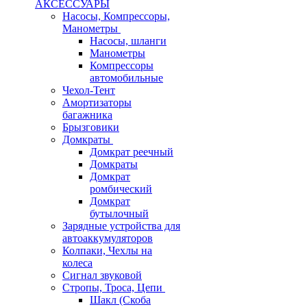
АКСЕССУАРЫ
Насосы, Компрессоры,
Манометры
Насосы, шланги
Манометры
Компрессоры
автомобильные
Чехол-Тент
Амортизаторы
багажника
Брызговики
Домкраты
Домкрат реечный
Домкраты
Домкрат
ромбический
Домкрат
бутылочный
Зарядные устройства для
автоаккумуляторов
Колпаки, Чехлы на
колеса
Сигнал звуковой
Стропы, Троса, Цепи
Шакл (Скоба