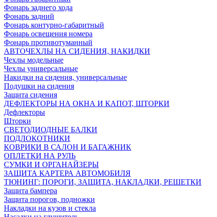
Фонарь заднего хода
Фонарь задний
Фонарь контурно-габаритный
Фонарь освещения номера
Фонарь противотуманный
АВТОЧЕХЛЫ НА СИДЕНИЯ, НАКИДКИ
Чехлы модельные
Чехлы универсальные
Накидки на сидения, универсальные
Подушки на сидения
Защита сидения
ДЕФЛЕКТОРЫ НА ОКНА И КАПОТ, ШТОРКИ
Дефлекторы
Шторки
СВЕТОДИОДНЫЕ БАЛКИ
ПОДЛОКОТНИКИ
КОВРИКИ В САЛОН И БАГАЖНИК
ОПЛЕТКИ НА РУЛЬ
СУМКИ И ОРГАНАЙЗЕРЫ
ЗАЩИТА КАРТЕРА АВТОМОБИЛЯ
ТЮНИНГ: ПОРОГИ, ЗАЩИТА, НАКЛАДКИ, РЕШЕТКИ
Защита бампера
Защита порогов, подножки
Накладки на кузов и стекла
Насадки на глушитель