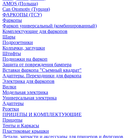
AMOS (Польша)
Can Otomotiv (Турция)
ФАРКОПЫ (ТСУ)
Фаркопы
Фаркоп универсальный (комбинированный)
Комплектующие для фаркопов
Шары
Подрозетники
Колпачки, заглушки
Штифты
Подножки на фаркоп
Защита от повреждения бампера
Вставки фаркопа "Съемный квадрат"
Адаптеры. Переходники для фаркопа
Электрика для фаркопов
Вилки
Модельная электрика
Универсальная электрика
Адаптеры
Розетки
ПРИЦЕПЫ И КОМПЛЕКТУЮЩИЕ
Прицепы
Тенты и Каркасы
Пластиковые крышки
Детали, запчасти и аксессуары для прицепов и фургонов