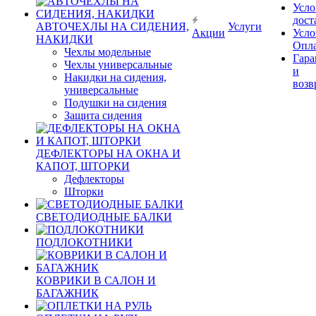
Усло
дост
АВТОЧЕХЛЫ НА СИДЕНИЯ,
Услуги
Акции
Усло
НАКИДКИ
Опл
Чехлы модельные
Гара
Чехлы универсальные
и
Накидки на сидения,
возв
универсальные
Подушки на сидения
Защита сидения
ДЕФЛЕКТОРЫ НА ОКНА И
КАПОТ, ШТОРКИ
Дефлекторы
Шторки
СВЕТОДИОДНЫЕ БАЛКИ
ПОДЛОКОТНИКИ
КОВРИКИ В САЛОН И
БАГАЖНИК