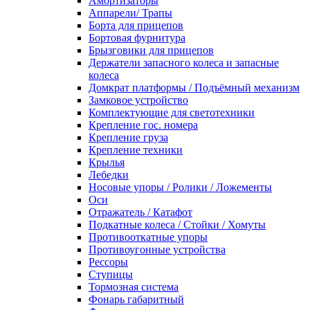
Амортизаторы
Аппарели/ Трапы
Борта для прицепов
Бортовая фурнитура
Брызговики для прицепов
Держатели запасного колеса и запасные
колеса
Домкрат платформы / Подъёмный механизм
Замковое устройство
Комплектующие для светотехники
Крепление гос. номера
Крепление груза
Крепление техники
Крылья
Лебедки
Носовые упоры / Ролики / Ложементы
Оси
Отражатель / Катафот
Подкатные колеса / Стойки / Хомуты
Противооткатные упоры
Противоугонные устройства
Рессоры
Ступицы
Тормозная система
Фонарь габаритный