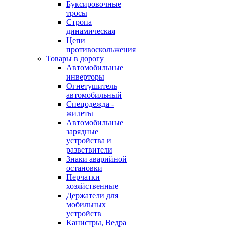
Буксировочные
тросы
Стропа
динамическая
Цепи
противоскольжения
Товары в дорогу
Автомобильные
инверторы
Огнетушитель
автомобильный
Спецодежда -
жилеты
Автомобильные
зарядные
устройства и
разветвители
Знаки аварийной
остановки
Перчатки
хозяйственные
Держатели для
мобильных
устройств
Канистры, Ведра