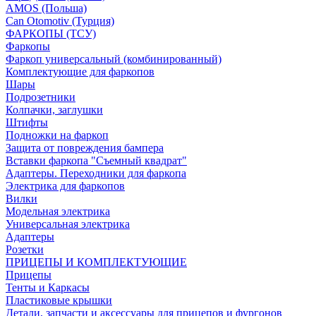
AMOS (Польша)
Can Otomotiv (Турция)
ФАРКОПЫ (ТСУ)
Фаркопы
Фаркоп универсальный (комбинированный)
Комплектующие для фаркопов
Шары
Подрозетники
Колпачки, заглушки
Штифты
Подножки на фаркоп
Защита от повреждения бампера
Вставки фаркопа "Съемный квадрат"
Адаптеры. Переходники для фаркопа
Электрика для фаркопов
Вилки
Модельная электрика
Универсальная электрика
Адаптеры
Розетки
ПРИЦЕПЫ И КОМПЛЕКТУЮЩИЕ
Прицепы
Тенты и Каркасы
Пластиковые крышки
Детали, запчасти и аксессуары для прицепов и фургонов