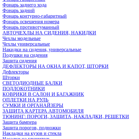
Фонарь заднего хода
Фонарь задний
Фонарь контурно-габаритный
Фонарь освещения номера
Фонарь противотуманный
АВТОЧЕХЛЫ НА СИДЕНИЯ, НАКИДКИ
Чехлы модельные
Чехлы универсальные
Накидки на сидения, универсальные
Подушки на сидения
Защита сидения
ДЕФЛЕКТОРЫ НА ОКНА И КАПОТ, ШТОРКИ
Дефлекторы
Шторки
СВЕТОДИОДНЫЕ БАЛКИ
ПОДЛОКОТНИКИ
КОВРИКИ В САЛОН И БАГАЖНИК
ОПЛЕТКИ НА РУЛЬ
СУМКИ И ОРГАНАЙЗЕРЫ
ЗАЩИТА КАРТЕРА АВТОМОБИЛЯ
ТЮНИНГ: ПОРОГИ, ЗАЩИТА, НАКЛАДКИ, РЕШЕТКИ
Защита бампера
Защита порогов, подножки
Накладки на кузов и стекла
Насадки на глушитель