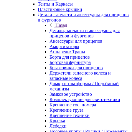
Тенты и Каркасы
Пластиковые крышки
Детали, запчасти и аксессуары для прицепов
и фургонов
Назад
Детали, запчасти и аксессуары для
прицепов и фургонов
Аксессуары для прицепов
Амортизаторы
Аппарели/ Трапы
Борта для прицепов
Бортовая фурнитура
Брызговики для прицепов
Держатели запасного колеса и
запасные колеса
Домкрат платформы / Подъёмный
механизм
Замковое устройство
Комплектующие для светотехники
Крепление гос. номера
Крепление груза
Крепление техники
Крылья
Лебедки
Носовые упоры / Ролики / Ложементы