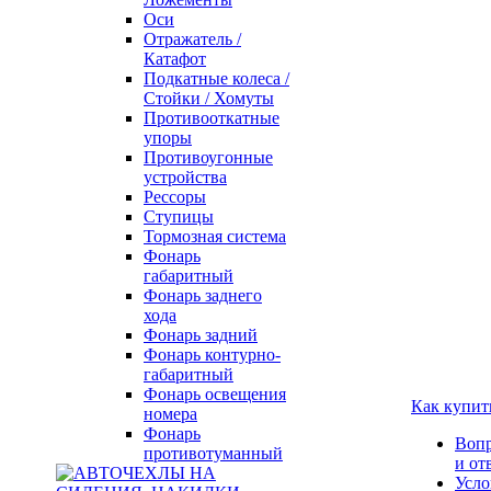
Оси
Отражатель /
Катафот
Подкатные колеса /
Стойки / Хомуты
Противооткатные
упоры
Противоугонные
устройства
Рессоры
Ступицы
Тормозная система
Фонарь
габаритный
Фонарь заднего
хода
Фонарь задний
Фонарь контурно-
габаритный
Фонарь освещения
Как купит
номера
Фонарь
Воп
противотуманный
и от
Усло