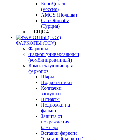
ЕвроДеталь
(Россия)
AMOS (Польша)
Can Otomotiv
(Турция)
+ ЕЩЕ 4
ФАРКОПЫ (ТСУ)
Фаркопы
Фаркоп универсальный
(комбинированный)
Комплектующие для
фаркопов
Шары
Подрозетники
Колпачки,
заглушки
Штифты
Подножки на
фаркоп
Защита от
повреждения
бампера
Вставки фаркопа
"Съемный квадрат"