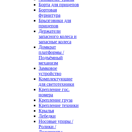
Борта для прицепов
Бортовая
фурнитура
Брызговики для
прицепов
Держатели
запасного колеса и
запасные колеса
Домкрат
платформы /
Подъёмный
механизм
Замковое
устройство
Комплектующие
для светотехники
Крепление гос.
номера
Крепление груза
Крепление техники
Крылья
Лебедки
Носовые упоры /
Ролики /
Ложементы