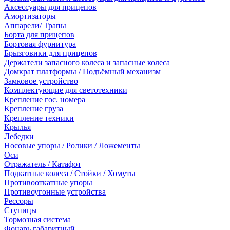
Аксессуары для прицепов
Амортизаторы
Аппарели/ Трапы
Борта для прицепов
Бортовая фурнитура
Брызговики для прицепов
Держатели запасного колеса и запасные колеса
Домкрат платформы / Подъёмный механизм
Замковое устройство
Комплектующие для светотехники
Крепление гос. номера
Крепление груза
Крепление техники
Крылья
Лебедки
Носовые упоры / Ролики / Ложементы
Оси
Отражатель / Катафот
Подкатные колеса / Стойки / Хомуты
Противооткатные упоры
Противоугонные устройства
Рессоры
Ступицы
Тормозная система
Фонарь габаритный