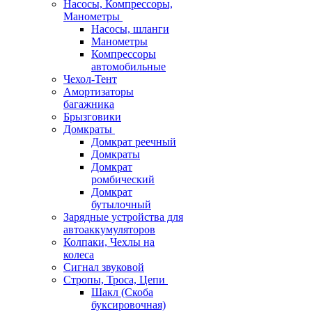
Насосы, Компрессоры,
Манометры
Насосы, шланги
Манометры
Компрессоры
автомобильные
Чехол-Тент
Амортизаторы
багажника
Брызговики
Домкраты
Домкрат реечный
Домкраты
Домкрат
ромбический
Домкрат
бутылочный
Зарядные устройства для
автоаккумуляторов
Колпаки, Чехлы на
колеса
Сигнал звуковой
Стропы, Троса, Цепи
Шакл (Скоба
буксировочная)