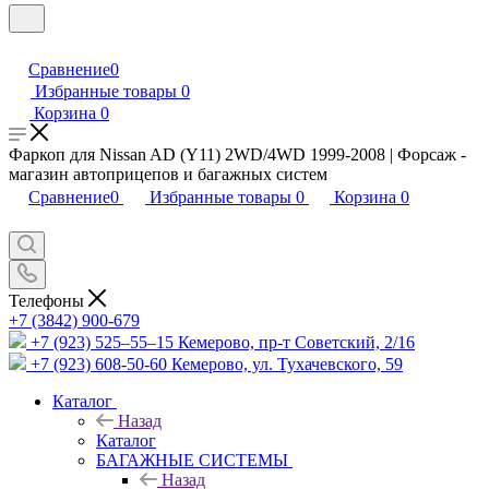
Сравнение
0
Избранные товары
0
Корзина
0
Фаркоп для Nissan AD (Y11) 2WD/4WD 1999-2008 | Форсаж -
магазин автоприцепов и багажных систем
Сравнение
0
Избранные товары
0
Корзина
0
Телефоны
+7 (3842) 900-679
+7 (923) 525–55–15
Кемерово, пр-т Советский, 2/16
+7 (923) 608-50-60
Кемерово, ул. Тухачевского, 59
Каталог
Назад
Каталог
БАГАЖНЫЕ СИСТЕМЫ
Назад