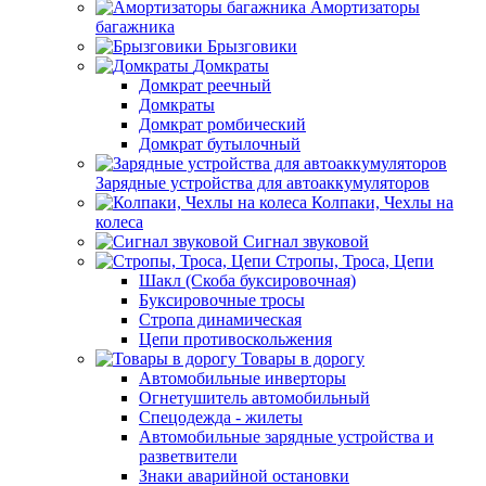
Амортизаторы
багажника
Брызговики
Домкраты
Домкрат реечный
Домкраты
Домкрат ромбический
Домкрат бутылочный
Зарядные устройства для автоаккумуляторов
Колпаки, Чехлы на
колеса
Сигнал звуковой
Стропы, Троса, Цепи
Шакл (Скоба буксировочная)
Буксировочные тросы
Стропа динамическая
Цепи противоскольжения
Товары в дорогу
Автомобильные инверторы
Огнетушитель автомобильный
Спецодежда - жилеты
Автомобильные зарядные устройства и
разветвители
Знаки аварийной остановки