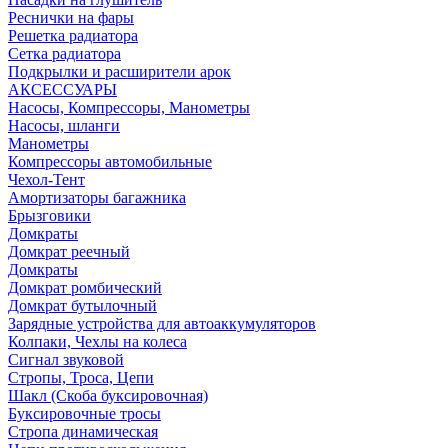
Реснички на фары
Решетка радиатора
Сетка радиатора
Подкрылки и расширители арок
АКСЕССУАРЫ
Насосы, Компрессоры, Манометры
Насосы, шланги
Манометры
Компрессоры автомобильные
Чехол-Тент
Амортизаторы багажника
Брызговики
Домкраты
Домкрат реечный
Домкраты
Домкрат ромбический
Домкрат бутылочный
Зарядные устройства для автоаккумуляторов
Колпаки, Чехлы на колеса
Сигнал звуковой
Стропы, Троса, Цепи
Шакл (Скоба буксировочная)
Буксировочные тросы
Стропа динамическая