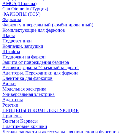
AMOS (Польша)
Can Otomotiv (Турция)
ФАРКОПЫ (ТСУ)
Фаркопы
Фаркоп универсальный (комбинированный)
Комплектующие для фаркопов
Шары
Подрозетники
Колпачки, заглушки
Штифты
Подножки на фаркоп
Защита от повреждения бампера
Вставки фаркопа "Съемный квадрат"
Адаптеры. Переходники для фаркопа
Электрика для фаркопов
Вилки
Модельная электрика
Универсальная электрика
Адаптеры
Розетки
ПРИЦЕПЫ И КОМПЛЕКТУЮЩИЕ
Прицепы
Тенты и Каркасы
Пластиковые крышки
Детали, запчасти и аксессуары для прицепов и фургонов