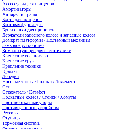
Аксессуары для прицепов
Амортизаторы
Аппарели/ Трапы
Борта для прицепов
Бортовая фурнитура
Брызговики для прицепов
Держатели запасного колеса и запасные колеса
Домкрат платформы / Подъёмный механизм
Замковое устройство
Комплектующие для светотехники
Крепление гос. номера
Крепление груза
Крепление техники
Крылья
Лебедки
Носовые упоры / Ролики / Ложементы
Оси
Отражатель / Катафот
Подкатные колеса / Стойки / Хомуты
Противооткатные упоры
Противоугонные устройства
Рессоры
Ступицы
Тормозная система
Фонарь габаритный