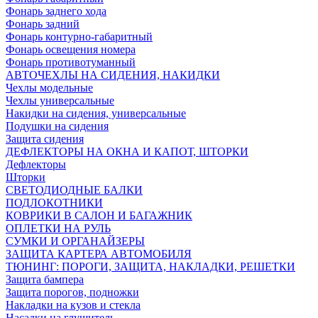
Фонарь заднего хода
Фонарь задний
Фонарь контурно-габаритный
Фонарь освещения номера
Фонарь противотуманный
АВТОЧЕХЛЫ НА СИДЕНИЯ, НАКИДКИ
Чехлы модельные
Чехлы универсальные
Накидки на сидения, универсальные
Подушки на сидения
Защита сидения
ДЕФЛЕКТОРЫ НА ОКНА И КАПОТ, ШТОРКИ
Дефлекторы
Шторки
СВЕТОДИОДНЫЕ БАЛКИ
ПОДЛОКОТНИКИ
КОВРИКИ В САЛОН И БАГАЖНИК
ОПЛЕТКИ НА РУЛЬ
СУМКИ И ОРГАНАЙЗЕРЫ
ЗАЩИТА КАРТЕРА АВТОМОБИЛЯ
ТЮНИНГ: ПОРОГИ, ЗАЩИТА, НАКЛАДКИ, РЕШЕТКИ
Защита бампера
Защита порогов, подножки
Накладки на кузов и стекла
Насадки на глушитель