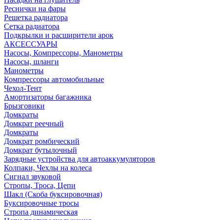
Реснички на фары
Решетка радиатора
Сетка радиатора
Подкрылки и расширители арок
АКСЕССУАРЫ
Насосы, Компрессоры, Манометры
Насосы, шланги
Манометры
Компрессоры автомобильные
Чехол-Тент
Амортизаторы багажника
Брызговики
Домкраты
Домкрат реечный
Домкраты
Домкрат ромбический
Домкрат бутылочный
Зарядные устройства для автоаккумуляторов
Колпаки, Чехлы на колеса
Сигнал звуковой
Стропы, Троса, Цепи
Шакл (Скоба буксировочная)
Буксировочные тросы
Стропа динамическая