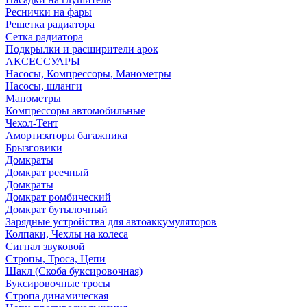
Реснички на фары
Решетка радиатора
Сетка радиатора
Подкрылки и расширители арок
АКСЕССУАРЫ
Насосы, Компрессоры, Манометры
Насосы, шланги
Манометры
Компрессоры автомобильные
Чехол-Тент
Амортизаторы багажника
Брызговики
Домкраты
Домкрат реечный
Домкраты
Домкрат ромбический
Домкрат бутылочный
Зарядные устройства для автоаккумуляторов
Колпаки, Чехлы на колеса
Сигнал звуковой
Стропы, Троса, Цепи
Шакл (Скоба буксировочная)
Буксировочные тросы
Стропа динамическая