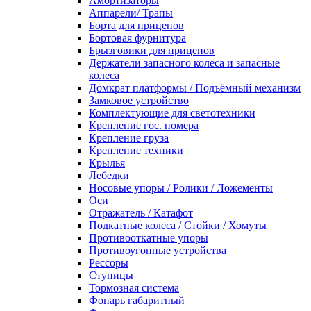
Амортизаторы
Аппарели/ Трапы
Борта для прицепов
Бортовая фурнитура
Брызговики для прицепов
Держатели запасного колеса и запасные
колеса
Домкрат платформы / Подъёмный механизм
Замковое устройство
Комплектующие для светотехники
Крепление гос. номера
Крепление груза
Крепление техники
Крылья
Лебедки
Носовые упоры / Ролики / Ложементы
Оси
Отражатель / Катафот
Подкатные колеса / Стойки / Хомуты
Противооткатные упоры
Противоугонные устройства
Рессоры
Ступицы
Тормозная система
Фонарь габаритный