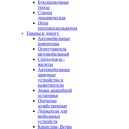
Буксировочные
тросы
Стропа
динамическая
Цепи
противоскольжения
Товары в дорогу
Автомобильные
инверторы
Огнетушитель
автомобильный
Спецодежда -
жилеты
Автомобильные
зарядные
устройства и
разветвители
Знаки аварийной
остановки
Перчатки
хозяйственные
Держатели для
мобильных
устройств
Канистры, Ведра