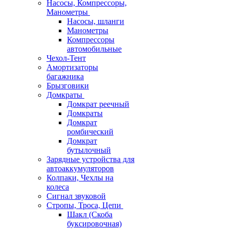
Насосы, Компрессоры,
Манометры
Насосы, шланги
Манометры
Компрессоры
автомобильные
Чехол-Тент
Амортизаторы
багажника
Брызговики
Домкраты
Домкрат реечный
Домкраты
Домкрат
ромбический
Домкрат
бутылочный
Зарядные устройства для
автоаккумуляторов
Колпаки, Чехлы на
колеса
Сигнал звуковой
Стропы, Троса, Цепи
Шакл (Скоба
буксировочная)