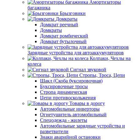
Амортизаторы
багажника
Брызговики
Домкраты
Домкрат реечный
Домкраты
Домкрат ромбический
Домкрат бутылочный
Зарядные устройства для автоаккумуляторов
Колпаки, Чехлы на
колеса
Сигнал звуковой
Стропы, Троса, Цепи
Шакл (Скоба буксировочная)
Буксировочные тросы
Стропа динамическая
Цепи противоскольжения
Товары в дорогу
Автомобильные инверторы
Огнетушитель автомобильный
Спецодежда - жилеты
Автомобильные зарядные устройства и
разветвители
Знаки аварийной остановки