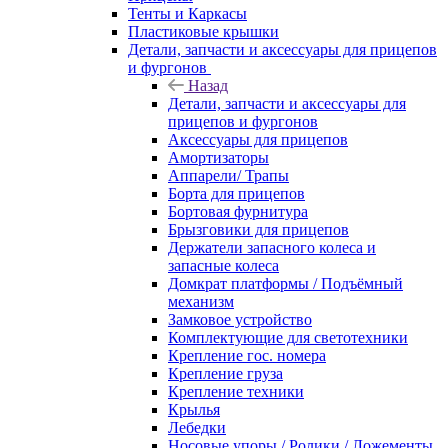
Тенты и Каркасы
Пластиковые крышки
Детали, запчасти и аксессуары для прицепов
и фургонов
Назад
Детали, запчасти и аксессуары для
прицепов и фургонов
Аксессуары для прицепов
Амортизаторы
Аппарели/ Трапы
Борта для прицепов
Бортовая фурнитура
Брызговики для прицепов
Держатели запасного колеса и
запасные колеса
Домкрат платформы / Подъёмный
механизм
Замковое устройство
Комплектующие для светотехники
Крепление гос. номера
Крепление груза
Крепление техники
Крылья
Лебедки
Носовые упоры / Ролики / Ложементы