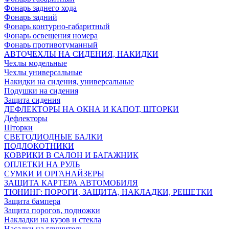
Фонарь заднего хода
Фонарь задний
Фонарь контурно-габаритный
Фонарь освещения номера
Фонарь противотуманный
АВТОЧЕХЛЫ НА СИДЕНИЯ, НАКИДКИ
Чехлы модельные
Чехлы универсальные
Накидки на сидения, универсальные
Подушки на сидения
Защита сидения
ДЕФЛЕКТОРЫ НА ОКНА И КАПОТ, ШТОРКИ
Дефлекторы
Шторки
СВЕТОДИОДНЫЕ БАЛКИ
ПОДЛОКОТНИКИ
КОВРИКИ В САЛОН И БАГАЖНИК
ОПЛЕТКИ НА РУЛЬ
СУМКИ И ОРГАНАЙЗЕРЫ
ЗАЩИТА КАРТЕРА АВТОМОБИЛЯ
ТЮНИНГ: ПОРОГИ, ЗАЩИТА, НАКЛАДКИ, РЕШЕТКИ
Защита бампера
Защита порогов, подножки
Накладки на кузов и стекла
Насадки на глушитель