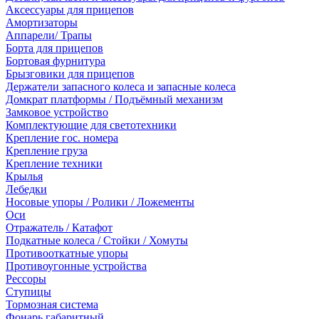
Аксессуары для прицепов
Амортизаторы
Аппарели/ Трапы
Борта для прицепов
Бортовая фурнитура
Брызговики для прицепов
Держатели запасного колеса и запасные колеса
Домкрат платформы / Подъёмный механизм
Замковое устройство
Комплектующие для светотехники
Крепление гос. номера
Крепление груза
Крепление техники
Крылья
Лебедки
Носовые упоры / Ролики / Ложементы
Оси
Отражатель / Катафот
Подкатные колеса / Стойки / Хомуты
Противооткатные упоры
Противоугонные устройства
Рессоры
Ступицы
Тормозная система
Фонарь габаритный