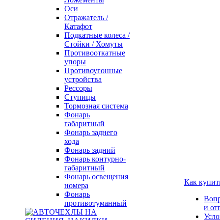
Оси
Отражатель /
Катафот
Подкатные колеса /
Стойки / Хомуты
Противооткатные
упоры
Противоугонные
устройства
Рессоры
Ступицы
Тормозная система
Фонарь
габаритный
Фонарь заднего
хода
Фонарь задний
Фонарь контурно-
габаритный
Фонарь освещения
Как купит
номера
Фонарь
Воп
противотуманный
и от
Усло