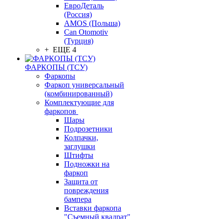
ЕвроДеталь
(Россия)
AMOS (Польша)
Can Otomotiv
(Турция)
+ ЕЩЕ 4
ФАРКОПЫ (ТСУ)
Фаркопы
Фаркоп универсальный
(комбинированный)
Комплектующие для
фаркопов
Шары
Подрозетники
Колпачки,
заглушки
Штифты
Подножки на
фаркоп
Защита от
повреждения
бампера
Вставки фаркопа
"Съемный квадрат"