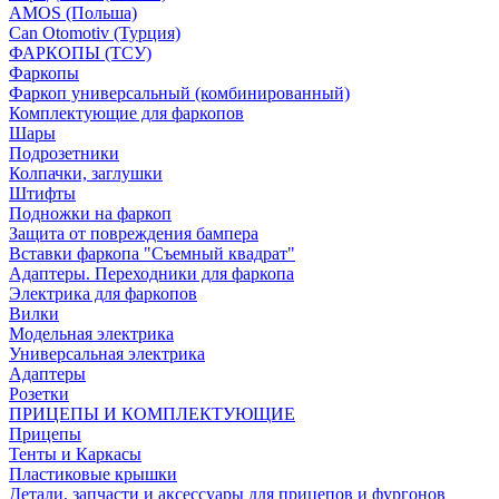
AMOS (Польша)
Can Otomotiv (Турция)
ФАРКОПЫ (ТСУ)
Фаркопы
Фаркоп универсальный (комбинированный)
Комплектующие для фаркопов
Шары
Подрозетники
Колпачки, заглушки
Штифты
Подножки на фаркоп
Защита от повреждения бампера
Вставки фаркопа "Съемный квадрат"
Адаптеры. Переходники для фаркопа
Электрика для фаркопов
Вилки
Модельная электрика
Универсальная электрика
Адаптеры
Розетки
ПРИЦЕПЫ И КОМПЛЕКТУЮЩИЕ
Прицепы
Тенты и Каркасы
Пластиковые крышки
Детали, запчасти и аксессуары для прицепов и фургонов