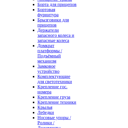
Борта для прицепов
Бортовая
фурнитура
Брызговики для
прицепов
Держатели
запасного колеса и
запасные колеса
Домкрат
платформы /
Подъёмный
механизм
Замковое
устройство
Комплектующие
для светотехники
Крепление гос.
номера
Крепление груза
Крепление техники
Крылья
Лебедки
Носовые упоры /
Ролики /
Ложементы