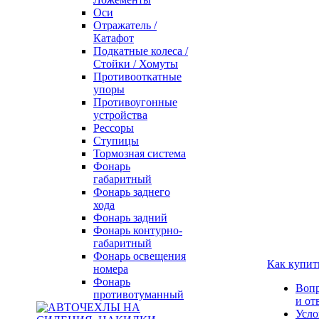
Оси
Отражатель /
Катафот
Подкатные колеса /
Стойки / Хомуты
Противооткатные
упоры
Противоугонные
устройства
Рессоры
Ступицы
Тормозная система
Фонарь
габаритный
Фонарь заднего
хода
Фонарь задний
Фонарь контурно-
габаритный
Фонарь освещения
Как купит
номера
Фонарь
Воп
противотуманный
и от
Усло