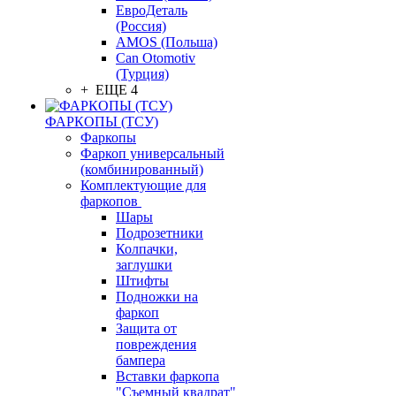
ЕвроДеталь
(Россия)
AMOS (Польша)
Can Otomotiv
(Турция)
+ ЕЩЕ 4
ФАРКОПЫ (ТСУ)
Фаркопы
Фаркоп универсальный
(комбинированный)
Комплектующие для
фаркопов
Шары
Подрозетники
Колпачки,
заглушки
Штифты
Подножки на
фаркоп
Защита от
повреждения
бампера
Вставки фаркопа
"Съемный квадрат"