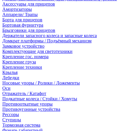
Аксессуары для прицепов
Амортизаторы
Аппарели/ Трапы
Борта для прицепов
Бортовая фурнитура
Брызговики для прицепов
Держатели запасного колеса и запасные колеса
Домкрат платформы / Подъёмный механизм
Замковое устройство
Комплектующие для светотехники
Крепление гос. номера
Крепление груза
Крепление техники
Крылья
Лебедки
Носовые упоры / Ролики / Ложементы
Оси
Отражатель / Катафот
Подкатные колеса / Стойки / Хомуты
Противооткатные упоры
Противоугонные устройства
Рессоры
Ступицы
Тормозная система
Фонарь габаритный