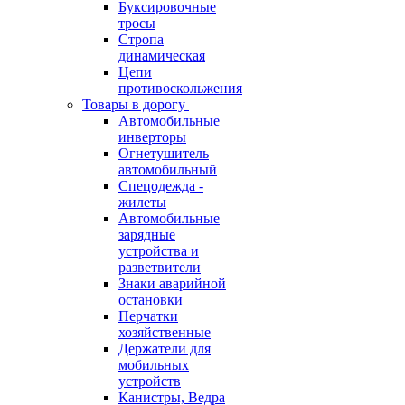
Буксировочные
тросы
Стропа
динамическая
Цепи
противоскольжения
Товары в дорогу
Автомобильные
инверторы
Огнетушитель
автомобильный
Спецодежда -
жилеты
Автомобильные
зарядные
устройства и
разветвители
Знаки аварийной
остановки
Перчатки
хозяйственные
Держатели для
мобильных
устройств
Канистры, Ведра