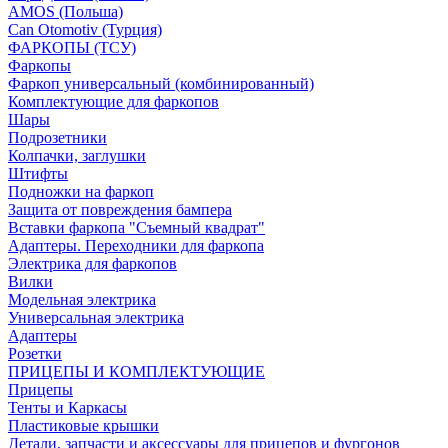
AMOS (Польша)
Can Otomotiv (Турция)
ФАРКОПЫ (ТСУ)
Фаркопы
Фаркоп универсальный (комбинированный)
Комплектующие для фаркопов
Шары
Подрозетники
Колпачки, заглушки
Штифты
Подножки на фаркоп
Защита от повреждения бампера
Вставки фаркопа "Съемный квадрат"
Адаптеры. Переходники для фаркопа
Электрика для фаркопов
Вилки
Модельная электрика
Универсальная электрика
Адаптеры
Розетки
ПРИЦЕПЫ И КОМПЛЕКТУЮЩИЕ
Прицепы
Тенты и Каркасы
Пластиковые крышки
Детали, запчасти и аксессуары для прицепов и фургонов