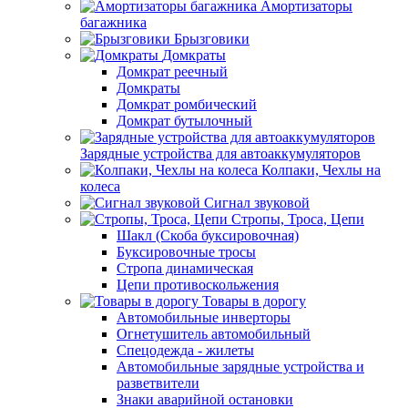
Амортизаторы
багажника
Брызговики
Домкраты
Домкрат реечный
Домкраты
Домкрат ромбический
Домкрат бутылочный
Зарядные устройства для автоаккумуляторов
Колпаки, Чехлы на
колеса
Сигнал звуковой
Стропы, Троса, Цепи
Шакл (Скоба буксировочная)
Буксировочные тросы
Стропа динамическая
Цепи противоскольжения
Товары в дорогу
Автомобильные инверторы
Огнетушитель автомобильный
Спецодежда - жилеты
Автомобильные зарядные устройства и
разветвители
Знаки аварийной остановки