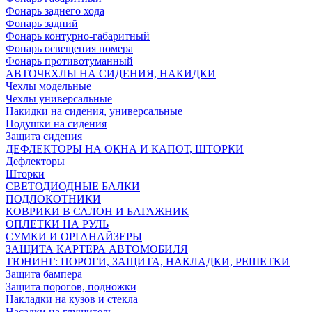
Фонарь заднего хода
Фонарь задний
Фонарь контурно-габаритный
Фонарь освещения номера
Фонарь противотуманный
АВТОЧЕХЛЫ НА СИДЕНИЯ, НАКИДКИ
Чехлы модельные
Чехлы универсальные
Накидки на сидения, универсальные
Подушки на сидения
Защита сидения
ДЕФЛЕКТОРЫ НА ОКНА И КАПОТ, ШТОРКИ
Дефлекторы
Шторки
СВЕТОДИОДНЫЕ БАЛКИ
ПОДЛОКОТНИКИ
КОВРИКИ В САЛОН И БАГАЖНИК
ОПЛЕТКИ НА РУЛЬ
СУМКИ И ОРГАНАЙЗЕРЫ
ЗАЩИТА КАРТЕРА АВТОМОБИЛЯ
ТЮНИНГ: ПОРОГИ, ЗАЩИТА, НАКЛАДКИ, РЕШЕТКИ
Защита бампера
Защита порогов, подножки
Накладки на кузов и стекла
Насадки на глушитель