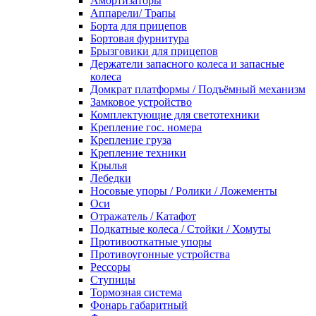
Амортизаторы
Аппарели/ Трапы
Борта для прицепов
Бортовая фурнитура
Брызговики для прицепов
Держатели запасного колеса и запасные
колеса
Домкрат платформы / Подъёмный механизм
Замковое устройство
Комплектующие для светотехники
Крепление гос. номера
Крепление груза
Крепление техники
Крылья
Лебедки
Носовые упоры / Ролики / Ложементы
Оси
Отражатель / Катафот
Подкатные колеса / Стойки / Хомуты
Противооткатные упоры
Противоугонные устройства
Рессоры
Ступицы
Тормозная система
Фонарь габаритный