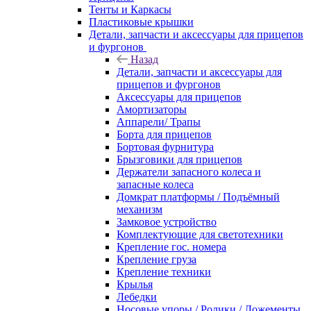
Тенты и Каркасы
Пластиковые крышки
Детали, запчасти и аксессуары для прицепов
и фургонов
Назад
Детали, запчасти и аксессуары для
прицепов и фургонов
Аксессуары для прицепов
Амортизаторы
Аппарели/ Трапы
Борта для прицепов
Бортовая фурнитура
Брызговики для прицепов
Держатели запасного колеса и
запасные колеса
Домкрат платформы / Подъёмный
механизм
Замковое устройство
Комплектующие для светотехники
Крепление гос. номера
Крепление груза
Крепление техники
Крылья
Лебедки
Носовые упоры / Ролики / Ложементы