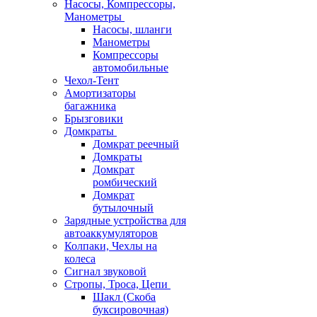
Насосы, Компрессоры,
Манометры
Насосы, шланги
Манометры
Компрессоры
автомобильные
Чехол-Тент
Амортизаторы
багажника
Брызговики
Домкраты
Домкрат реечный
Домкраты
Домкрат
ромбический
Домкрат
бутылочный
Зарядные устройства для
автоаккумуляторов
Колпаки, Чехлы на
колеса
Сигнал звуковой
Стропы, Троса, Цепи
Шакл (Скоба
буксировочная)