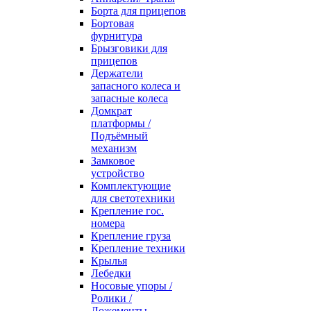
Борта для прицепов
Бортовая
фурнитура
Брызговики для
прицепов
Держатели
запасного колеса и
запасные колеса
Домкрат
платформы /
Подъёмный
механизм
Замковое
устройство
Комплектующие
для светотехники
Крепление гос.
номера
Крепление груза
Крепление техники
Крылья
Лебедки
Носовые упоры /
Ролики /
Ложементы