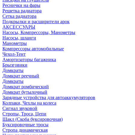
Реснички на фары
Решетка радиатора
Сетка радиатора
Подкрылки и расширители арок
АКСЕССУАРЫ
Насосы, Компрессоры, Манометры
Насосы, шланги
Манометры
Компрессоры автомобильные
Чехол-Тент
Амортизаторы багажника
Брызговики
Домкраты
Домкрат реечный
Домкраты
Домкрат ромбический
Домкрат бутылочный
Зарядные устройства для автоаккумуляторов
Колпаки, Чехлы на колеса
Сигнал звуковой
Стропы, Троса, Цепи
Шакл (Скоба буксировочная)
Буксировочные тросы
Стропа динамическая