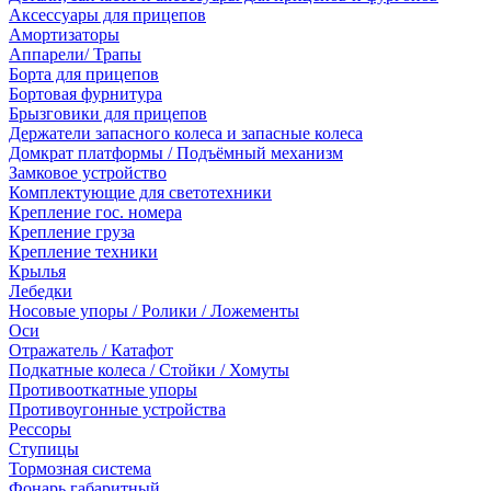
Аксессуары для прицепов
Амортизаторы
Аппарели/ Трапы
Борта для прицепов
Бортовая фурнитура
Брызговики для прицепов
Держатели запасного колеса и запасные колеса
Домкрат платформы / Подъёмный механизм
Замковое устройство
Комплектующие для светотехники
Крепление гос. номера
Крепление груза
Крепление техники
Крылья
Лебедки
Носовые упоры / Ролики / Ложементы
Оси
Отражатель / Катафот
Подкатные колеса / Стойки / Хомуты
Противооткатные упоры
Противоугонные устройства
Рессоры
Ступицы
Тормозная система
Фонарь габаритный