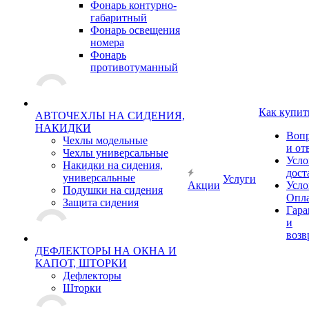
Фонарь контурно-
габаритный
Фонарь освещения
номера
Фонарь
противотуманный
Как купит
АВТОЧЕХЛЫ НА СИДЕНИЯ,
НАКИДКИ
Воп
Чехлы модельные
и от
Чехлы универсальные
Усло
Накидки на сидения,
дост
универсальные
Услуги
Акции
Усло
Подушки на сидения
Опл
Защита сидения
Гара
и
возв
ДЕФЛЕКТОРЫ НА ОКНА И
КАПОТ, ШТОРКИ
Дефлекторы
Шторки