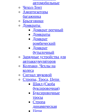
автомобильные
Чехол-Тент
Амортизаторы
багажника
Брызговики
Домкраты
Домкрат реечный
Домкраты
Домкрат
ромбический
Домкрат
бутылочный
Зарядные устройства для
автоаккумуляторов
Колпаки, Чехлы на
колеса
Сигнал звуковой
Стропы, Троса, Цепи
Шакл (Скоба
буксировочная)
Буксировочные
тросы
Стропа
динамическая
Цепи