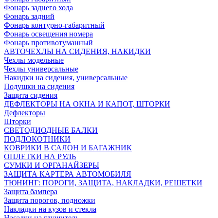
Фонарь заднего хода
Фонарь задний
Фонарь контурно-габаритный
Фонарь освещения номера
Фонарь противотуманный
АВТОЧЕХЛЫ НА СИДЕНИЯ, НАКИДКИ
Чехлы модельные
Чехлы универсальные
Накидки на сидения, универсальные
Подушки на сидения
Защита сидения
ДЕФЛЕКТОРЫ НА ОКНА И КАПОТ, ШТОРКИ
Дефлекторы
Шторки
СВЕТОДИОДНЫЕ БАЛКИ
ПОДЛОКОТНИКИ
КОВРИКИ В САЛОН И БАГАЖНИК
ОПЛЕТКИ НА РУЛЬ
СУМКИ И ОРГАНАЙЗЕРЫ
ЗАЩИТА КАРТЕРА АВТОМОБИЛЯ
ТЮНИНГ: ПОРОГИ, ЗАЩИТА, НАКЛАДКИ, РЕШЕТКИ
Защита бампера
Защита порогов, подножки
Накладки на кузов и стекла
Насадки на глушитель