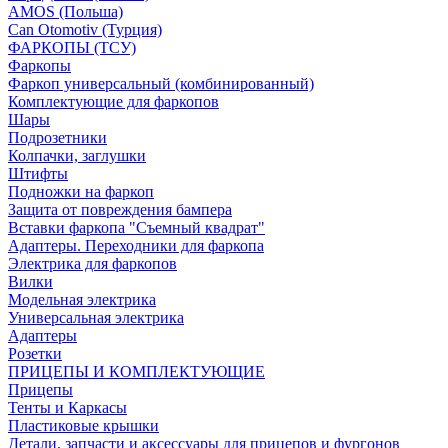
AMOS (Польша)
Can Otomotiv (Турция)
ФАРКОПЫ (ТСУ)
Фаркопы
Фаркоп универсальный (комбинированный)
Комплектующие для фаркопов
Шары
Подрозетники
Колпачки, заглушки
Штифты
Подножки на фаркоп
Защита от повреждения бампера
Вставки фаркопа "Съемный квадрат"
Адаптеры. Переходники для фаркопа
Электрика для фаркопов
Вилки
Модельная электрика
Универсальная электрика
Адаптеры
Розетки
ПРИЦЕПЫ И КОМПЛЕКТУЮЩИЕ
Прицепы
Тенты и Каркасы
Пластиковые крышки
Детали, запчасти и аксессуары для прицепов и фургонов