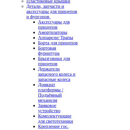
Пластиковые крышки
Детали, запчасти и
аксессуары для прицепов
и фургонов
Аксессуары для
прицепов
Амортизаторы
Аппарели/ Трапы
Борта для прицепов
Бортовая
фурнитура
Брызговики для
прицепов
Держатели
запасного колеса и
запасные колеса
Домкрат
платформы /
Подъёмный
механизм
Замковое
устройство
Комплектующие
для светотехники
Крепление гос.