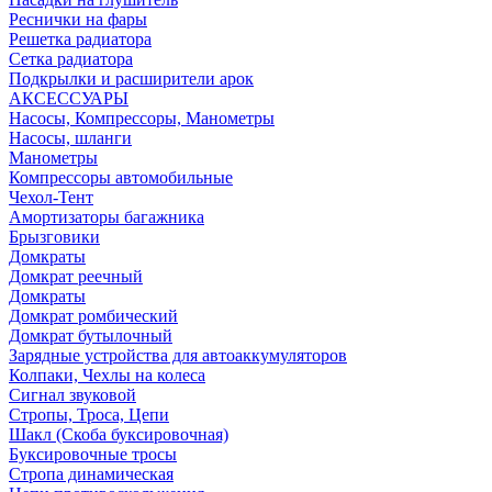
Реснички на фары
Решетка радиатора
Сетка радиатора
Подкрылки и расширители арок
АКСЕССУАРЫ
Насосы, Компрессоры, Манометры
Насосы, шланги
Манометры
Компрессоры автомобильные
Чехол-Тент
Амортизаторы багажника
Брызговики
Домкраты
Домкрат реечный
Домкраты
Домкрат ромбический
Домкрат бутылочный
Зарядные устройства для автоаккумуляторов
Колпаки, Чехлы на колеса
Сигнал звуковой
Стропы, Троса, Цепи
Шакл (Скоба буксировочная)
Буксировочные тросы
Стропа динамическая