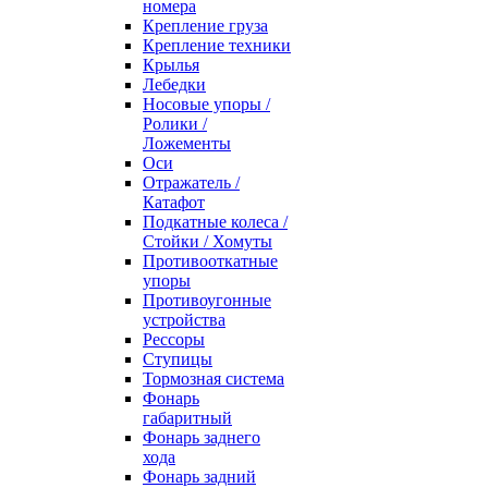
номера
Крепление груза
Крепление техники
Крылья
Лебедки
Носовые упоры /
Ролики /
Ложементы
Оси
Отражатель /
Катафот
Подкатные колеса /
Стойки / Хомуты
Противооткатные
упоры
Противоугонные
устройства
Рессоры
Ступицы
Тормозная система
Фонарь
габаритный
Фонарь заднего
хода
Фонарь задний