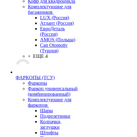
Кофр для квадроцикла
Комплектующие для
багажников
LUX (Россия)
Атлант (Россия)
ЕвроДеталь
(Россия)
AMOS (Польша)
Can Otomotiv
(Турция)
+ ЕЩЕ 4
ФАРКОПЫ (ТСУ)
Фаркопы
Фаркоп универсальный
(комбинированный)
Комплектующие для
фаркопов
Шары
Подрозетники
Колпачки,
заглушки
Штифты