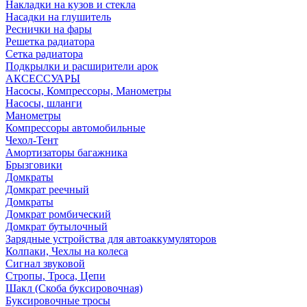
Накладки на кузов и стекла
Насадки на глушитель
Реснички на фары
Решетка радиатора
Сетка радиатора
Подкрылки и расширители арок
АКСЕССУАРЫ
Насосы, Компрессоры, Манометры
Насосы, шланги
Манометры
Компрессоры автомобильные
Чехол-Тент
Амортизаторы багажника
Брызговики
Домкраты
Домкрат реечный
Домкраты
Домкрат ромбический
Домкрат бутылочный
Зарядные устройства для автоаккумуляторов
Колпаки, Чехлы на колеса
Сигнал звуковой
Стропы, Троса, Цепи
Шакл (Скоба буксировочная)
Буксировочные тросы