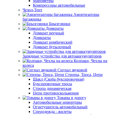
Манометры
Компрессоры автомобильные
Чехол-Тент
Амортизаторы
багажника
Брызговики
Домкраты
Домкрат реечный
Домкраты
Домкрат ромбический
Домкрат бутылочный
Зарядные устройства для автоаккумуляторов
Колпаки, Чехлы на
колеса
Сигнал звуковой
Стропы, Троса, Цепи
Шакл (Скоба буксировочная)
Буксировочные тросы
Стропа динамическая
Цепи противоскольжения
Товары в дорогу
Автомобильные инверторы
Огнетушитель автомобильный
Спецодежда - жилеты