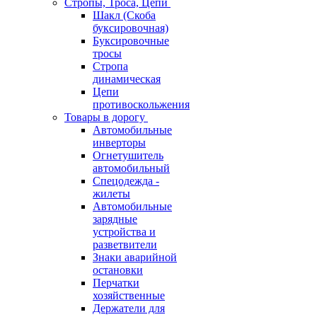
Стропы, Троса, Цепи
Шакл (Скоба
буксировочная)
Буксировочные
тросы
Стропа
динамическая
Цепи
противоскольжения
Товары в дорогу
Автомобильные
инверторы
Огнетушитель
автомобильный
Спецодежда -
жилеты
Автомобильные
зарядные
устройства и
разветвители
Знаки аварийной
остановки
Перчатки
хозяйственные
Держатели для