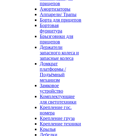
прицепов
Амортизаторы
Аппарели/ Трапы
Борта для прицепов
Бортовая
фурнитура
Брызговики для
прицепов
Держатели
запасного колеса и
запасные колеса
Домкрат
платформы /
Подъёмный
механизм
Замковое
устройство
Комплектующие
для светотехники
Крепление гос.
номера
Крепление груза
Крепление техники
Крылья
Лебедки