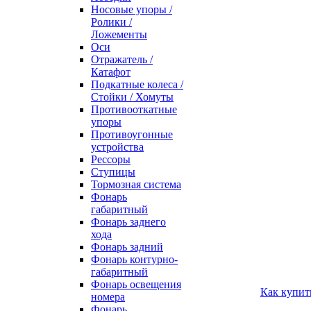
Носовые упоры /
Ролики /
Ложементы
Оси
Отражатель /
Катафот
Подкатные колеса /
Стойки / Хомуты
Противооткатные
упоры
Противоугонные
устройства
Рессоры
Ступицы
Тормозная система
Фонарь
габаритный
Фонарь заднего
хода
Фонарь задний
Фонарь контурно-
габаритный
Фонарь освещения
Как купит
номера
Фонарь