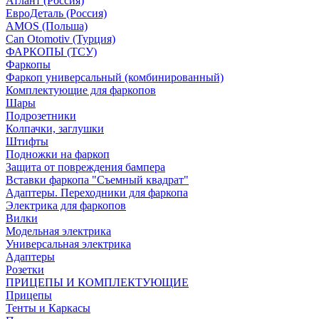
Атлант (Россия)
ЕвроДеталь (Россия)
AMOS (Польша)
Can Otomotiv (Турция)
ФАРКОПЫ (ТСУ)
Фаркопы
Фаркоп универсальный (комбинированный)
Комплектующие для фаркопов
Шары
Подрозетники
Колпачки, заглушки
Штифты
Подножки на фаркоп
Защита от повреждения бампера
Вставки фаркопа "Съемный квадрат"
Адаптеры. Переходники для фаркопа
Электрика для фаркопов
Вилки
Модельная электрика
Универсальная электрика
Адаптеры
Розетки
ПРИЦЕПЫ И КОМПЛЕКТУЮЩИЕ
Прицепы
Тенты и Каркасы