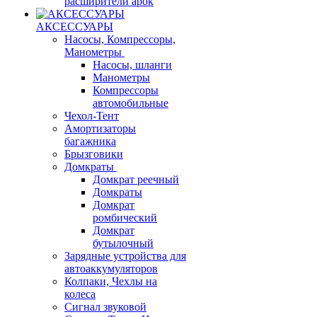
расширители арок
АКСЕССУАРЫ
Насосы, Компрессоры,
Манометры
Насосы, шланги
Манометры
Компрессоры
автомобильные
Чехол-Тент
Амортизаторы
багажника
Брызговики
Домкраты
Домкрат реечный
Домкраты
Домкрат
ромбический
Домкрат
бутылочный
Зарядные устройства для
автоаккумуляторов
Колпаки, Чехлы на
колеса
Сигнал звуковой