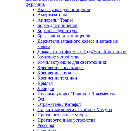
фургонов
Аксессуары для прицепов
Амортизаторы
Аппарели/ Трапы
Борта для прицепов
Бортовая фурнитура
Брызговики для прицепов
Держатели запасного колеса и запасные
колеса
Домкрат платформы / Подъёмный механизм
Замковое устройство
Комплектующие для светотехники
Крепление гос. номера
Крепление груза
Крепление техники
Крылья
Лебедки
Носовые упоры / Ролики / Ложементы
Оси
Отражатель / Катафот
Подкатные колеса / Стойки / Хомуты
Противооткатные упоры
Противоугонные устройства
Рессоры
Ступицы