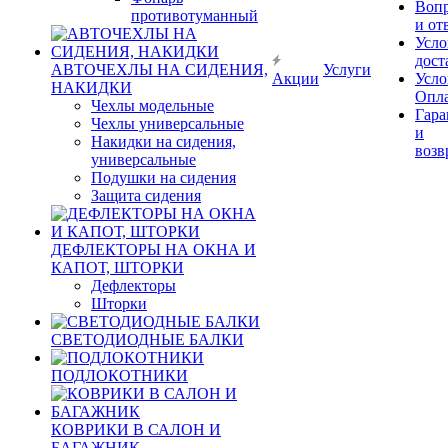
Воп
противотуманный
и от
Усло
дост
АВТОЧЕХЛЫ НА СИДЕНИЯ,
Услуги
Акции
Усло
НАКИДКИ
Опл
Чехлы модельные
Гара
Чехлы универсальные
и
Накидки на сидения,
возв
универсальные
Подушки на сидения
Защита сидения
ДЕФЛЕКТОРЫ НА ОКНА И
КАПОТ, ШТОРКИ
Дефлекторы
Шторки
СВЕТОДИОДНЫЕ БАЛКИ
ПОДЛОКОТНИКИ
КОВРИКИ В САЛОН И
БАГАЖНИК