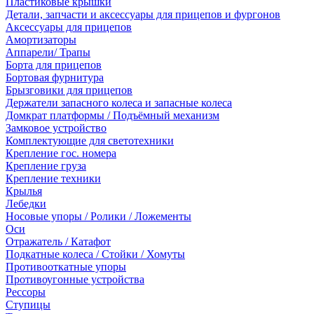
Пластиковые крышки
Детали, запчасти и аксессуары для прицепов и фургонов
Аксессуары для прицепов
Амортизаторы
Аппарели/ Трапы
Борта для прицепов
Бортовая фурнитура
Брызговики для прицепов
Держатели запасного колеса и запасные колеса
Домкрат платформы / Подъёмный механизм
Замковое устройство
Комплектующие для светотехники
Крепление гос. номера
Крепление груза
Крепление техники
Крылья
Лебедки
Носовые упоры / Ролики / Ложементы
Оси
Отражатель / Катафот
Подкатные колеса / Стойки / Хомуты
Противооткатные упоры
Противоугонные устройства
Рессоры
Ступицы