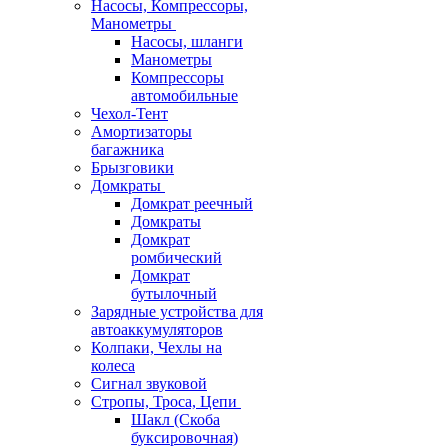
Насосы, Компрессоры,
Манометры
Насосы, шланги
Манометры
Компрессоры
автомобильные
Чехол-Тент
Амортизаторы
багажника
Брызговики
Домкраты
Домкрат реечный
Домкраты
Домкрат
ромбический
Домкрат
бутылочный
Зарядные устройства для
автоаккумуляторов
Колпаки, Чехлы на
колеса
Сигнал звуковой
Стропы, Троса, Цепи
Шакл (Скоба
буксировочная)