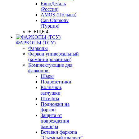
ЕвроДеталь
(Россия)
AMOS (Польша)
Can Otomotiv
(Турция)
+ ЕЩЕ 4
ФАРКОПЫ (ТСУ)
Фаркопы
Фаркоп универсальный
(комбинированный)
Комплектующие для
фаркопов
Шары
Подрозетники
Колпачки,
заглушки
Штифты
Подножки на
фаркоп
Защита от
повреждения
бампера
Вставки фаркопа
"Съемный квадрат"