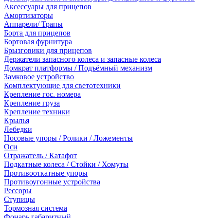
Аксессуары для прицепов
Амортизаторы
Аппарели/ Трапы
Борта для прицепов
Бортовая фурнитура
Брызговики для прицепов
Держатели запасного колеса и запасные колеса
Домкрат платформы / Подъёмный механизм
Замковое устройство
Комплектующие для светотехники
Крепление гос. номера
Крепление груза
Крепление техники
Крылья
Лебедки
Носовые упоры / Ролики / Ложементы
Оси
Отражатель / Катафот
Подкатные колеса / Стойки / Хомуты
Противооткатные упоры
Противоугонные устройства
Рессоры
Ступицы
Тормозная система
Фонарь габаритный