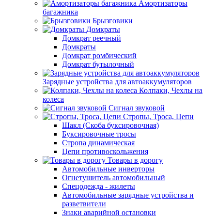
Амортизаторы
багажника
Брызговики
Домкраты
Домкрат реечный
Домкраты
Домкрат ромбический
Домкрат бутылочный
Зарядные устройства для автоаккумуляторов
Колпаки, Чехлы на
колеса
Сигнал звуковой
Стропы, Троса, Цепи
Шакл (Скоба буксировочная)
Буксировочные тросы
Стропа динамическая
Цепи противоскольжения
Товары в дорогу
Автомобильные инверторы
Огнетушитель автомобильный
Спецодежда - жилеты
Автомобильные зарядные устройства и
разветвители
Знаки аварийной остановки