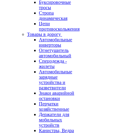
Буксировочные
тросы
Стропа
динамическая
Цепи
противоскольжения
Товары в дорогу
Автомобильные
инверторы
Огнетушитель
автомобильный
Спецодежда -
жилеты
Автомобильные
зарядные
устройства и
разветвители
Знаки аварийной
остановки
Перчатки
хозяйственные
Держатели для
мобильных
устройств
Канистры, Ведра