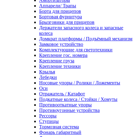
Амортизаторы
Аппарели/ Трапы
Борта для прицепов
Бортовая фурнитура
Брызговики для прицепов
Держатели запасного колеса и запасные
колеса
Домкрат платформы / Подъёмный механизм
Замковое устройство
Комплектующие для светотехники
Крепление гос. номера
Крепление груза
Крепление техники
Крылья
Лебедки
Носовые упоры / Ролики / Ложементы
Оси
Отражатель / Катафот
Подкатные колеса / Стойки / Хомуты
Противооткатные упоры
Противоугонные устройства
Рессоры
Ступицы
Тормозная система
Фонарь габаритный