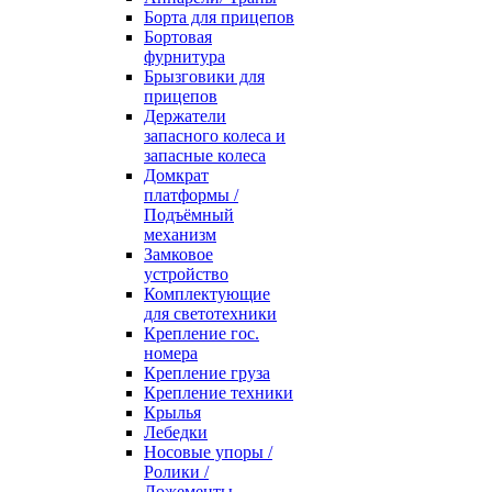
Борта для прицепов
Бортовая
фурнитура
Брызговики для
прицепов
Держатели
запасного колеса и
запасные колеса
Домкрат
платформы /
Подъёмный
механизм
Замковое
устройство
Комплектующие
для светотехники
Крепление гос.
номера
Крепление груза
Крепление техники
Крылья
Лебедки
Носовые упоры /
Ролики /
Ложементы