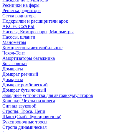
Реснички на фары
Решетка радиатора
Сетка радиатора
Подкрылки и расширители арок
АКСЕССУАРЫ
Насосы, Компрессоры, Манометры
Насосы, шланги
Манометры
Компрессоры автомобильные
Чехол-Тент
Амортизаторы багажника
Брызговики
Домкраты
Домкрат реечный
Домкраты
Домкрат ромбический
Домкрат бутылочный
Зарядные устройства для автоаккумуляторов
Колпаки, Чехлы на колеса
Сигнал звуковой
Стропы, Троса, Цепи
Шакл (Скоба буксировочная)
Буксировочные тросы
Стропа динамическая