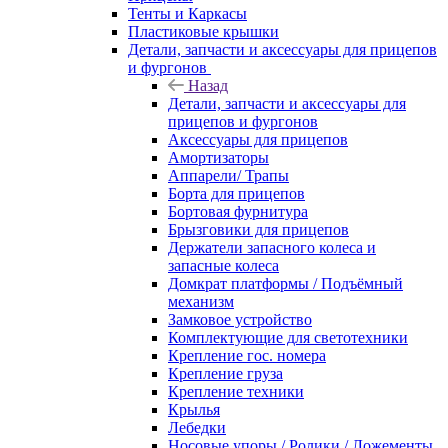
Тенты и Каркасы
Пластиковые крышки
Детали, запчасти и аксессуары для прицепов
и фургонов
Назад
Детали, запчасти и аксессуары для
прицепов и фургонов
Аксессуары для прицепов
Амортизаторы
Аппарели/ Трапы
Борта для прицепов
Бортовая фурнитура
Брызговики для прицепов
Держатели запасного колеса и
запасные колеса
Домкрат платформы / Подъёмный
механизм
Замковое устройство
Комплектующие для светотехники
Крепление гос. номера
Крепление груза
Крепление техники
Крылья
Лебедки
Носовые упоры / Ролики / Ложементы