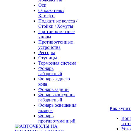
Оси
Отражатель /
Катафот
Подкатные колеса /
Стойки / Хомуты
Противооткатные
упоры
Противоугонные
устройства
Рессоры
Ступицы
Тормозная система
Фонарь
габаритный
Фонарь заднего
хода
Фонарь задний
Фонарь контурно-
габаритный
Фонарь освещения
Как купит
номера
Фонарь
Воп
противотуманный
и от
Усло