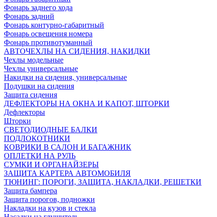
Фонарь заднего хода
Фонарь задний
Фонарь контурно-габаритный
Фонарь освещения номера
Фонарь противотуманный
АВТОЧЕХЛЫ НА СИДЕНИЯ, НАКИДКИ
Чехлы модельные
Чехлы универсальные
Накидки на сидения, универсальные
Подушки на сидения
Защита сидения
ДЕФЛЕКТОРЫ НА ОКНА И КАПОТ, ШТОРКИ
Дефлекторы
Шторки
СВЕТОДИОДНЫЕ БАЛКИ
ПОДЛОКОТНИКИ
КОВРИКИ В САЛОН И БАГАЖНИК
ОПЛЕТКИ НА РУЛЬ
СУМКИ И ОРГАНАЙЗЕРЫ
ЗАЩИТА КАРТЕРА АВТОМОБИЛЯ
ТЮНИНГ: ПОРОГИ, ЗАЩИТА, НАКЛАДКИ, РЕШЕТКИ
Защита бампера
Защита порогов, подножки
Накладки на кузов и стекла
Насадки на глушитель