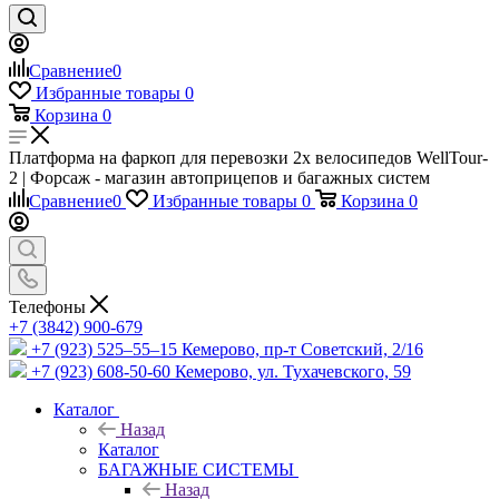
Сравнение
0
Избранные товары
0
Корзина
0
Платформа на фаркоп для перевозки 2х велосипедов WellTour-
2 | Форсаж - магазин автоприцепов и багажных систем
Сравнение
0
Избранные товары
0
Корзина
0
Телефоны
+7 (3842) 900-679
+7 (923) 525–55–15
Кемерово, пр-т Советский, 2/16
+7 (923) 608-50-60
Кемерово, ул. Тухачевского, 59
Каталог
Назад
Каталог
БАГАЖНЫЕ СИСТЕМЫ
Назад