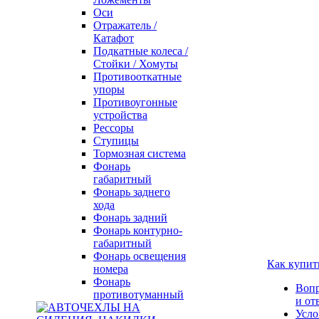
Оси
Отражатель /
Катафот
Подкатные колеса /
Стойки / Хомуты
Противооткатные
упоры
Противоугонные
устройства
Рессоры
Ступицы
Тормозная система
Фонарь
габаритный
Фонарь заднего
хода
Фонарь задний
Фонарь контурно-
габаритный
Фонарь освещения
Как купит
номера
Фонарь
Воп
противотуманный
и от
Усло