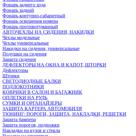
Фонарь заднего хода
Фонарь задний
Фонарь контурно-габаритный
Фонарь освещения номера
Фонарь противотуманный
АВТОЧЕХЛЫ НА СИДЕНИЯ, НАКИДКИ
Чехлы модельные
Чехлы универсальные
Накидки на сидения, универсальные
Подушки на сидения
Защита сидения
ДЕФЛЕКТОРЫ НА ОКНА И КАПОТ, ШТОРКИ
Дефлекторы
Шторки
СВЕТОДИОДНЫЕ БАЛКИ
ПОДЛОКОТНИКИ
КОВРИКИ В САЛОН И БАГАЖНИК
ОПЛЕТКИ НА РУЛЬ
СУМКИ И ОРГАНАЙЗЕРЫ
ЗАЩИТА КАРТЕРА АВТОМОБИЛЯ
ТЮНИНГ: ПОРОГИ, ЗАЩИТА, НАКЛАДКИ, РЕШЕТКИ
Защита бампера
Защита порогов, подножки
Накладки на кузов и стекла
Насадки на глушитель