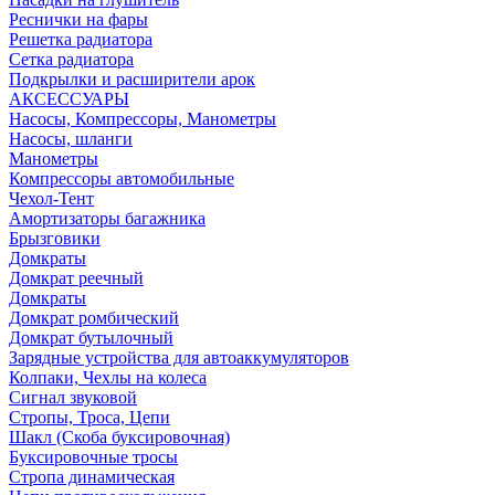
Реснички на фары
Решетка радиатора
Сетка радиатора
Подкрылки и расширители арок
АКСЕССУАРЫ
Насосы, Компрессоры, Манометры
Насосы, шланги
Манометры
Компрессоры автомобильные
Чехол-Тент
Амортизаторы багажника
Брызговики
Домкраты
Домкрат реечный
Домкраты
Домкрат ромбический
Домкрат бутылочный
Зарядные устройства для автоаккумуляторов
Колпаки, Чехлы на колеса
Сигнал звуковой
Стропы, Троса, Цепи
Шакл (Скоба буксировочная)
Буксировочные тросы
Стропа динамическая