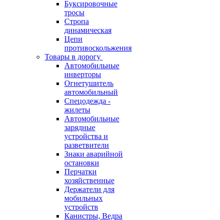
Буксировочные
тросы
Стропа
динамическая
Цепи
противоскольжения
Товары в дорогу
Автомобильные
инверторы
Огнетушитель
автомобильный
Спецодежда -
жилеты
Автомобильные
зарядные
устройства и
разветвители
Знаки аварийной
остановки
Перчатки
хозяйственные
Держатели для
мобильных
устройств
Канистры, Ведра