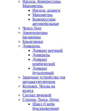
Насосы, Компрессоры,
Манометры
Насосы, шланги
Манометры
Компрессоры
автомобильные
Чехол-Тент
Амортизаторы
багажника
Брызговики
Домкраты
Домкрат реечный
Домкраты
Домкрат
ромбический
Домкрат
бутылочный
Зарядные устройства для
автоаккумуляторов
Колпаки, Чехлы на
колеса
Сигнал звуковой
Стропы, Троса, Цепи
Шакл (Скоба
буксировочная)