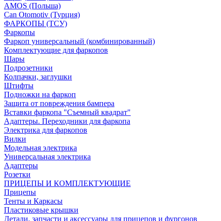
AMOS (Польша)
Can Otomotiv (Турция)
ФАРКОПЫ (ТСУ)
Фаркопы
Фаркоп универсальный (комбинированный)
Комплектующие для фаркопов
Шары
Подрозетники
Колпачки, заглушки
Штифты
Подножки на фаркоп
Защита от повреждения бампера
Вставки фаркопа "Съемный квадрат"
Адаптеры. Переходники для фаркопа
Электрика для фаркопов
Вилки
Модельная электрика
Универсальная электрика
Адаптеры
Розетки
ПРИЦЕПЫ И КОМПЛЕКТУЮЩИЕ
Прицепы
Тенты и Каркасы
Пластиковые крышки
Детали, запчасти и аксессуары для прицепов и фургонов