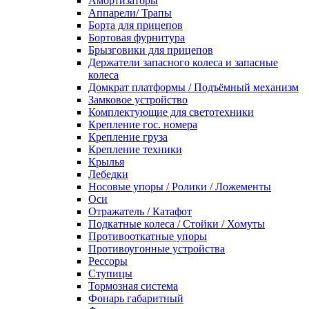
Амортизаторы
Аппарели/ Трапы
Борта для прицепов
Бортовая фурнитура
Брызговики для прицепов
Держатели запасного колеса и запасные
колеса
Домкрат платформы / Подъёмный механизм
Замковое устройство
Комплектующие для светотехники
Крепление гос. номера
Крепление груза
Крепление техники
Крылья
Лебедки
Носовые упоры / Ролики / Ложементы
Оси
Отражатель / Катафот
Подкатные колеса / Стойки / Хомуты
Противооткатные упоры
Противоугонные устройства
Рессоры
Ступицы
Тормозная система
Фонарь габаритный