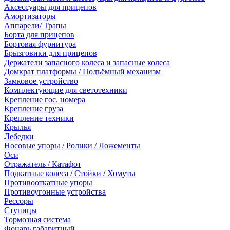
Аксессуары для прицепов
Амортизаторы
Аппарели/ Трапы
Борта для прицепов
Бортовая фурнитура
Брызговики для прицепов
Держатели запасного колеса и запасные колеса
Домкрат платформы / Подъёмный механизм
Замковое устройство
Комплектующие для светотехники
Крепление гос. номера
Крепление груза
Крепление техники
Крылья
Лебедки
Носовые упоры / Ролики / Ложементы
Оси
Отражатель / Катафот
Подкатные колеса / Стойки / Хомуты
Противооткатные упоры
Противоугонные устройства
Рессоры
Ступицы
Тормозная система
Фонарь габаритный