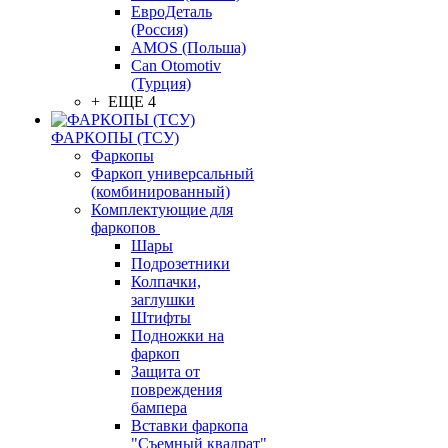
ЕвроДеталь
(Россия)
AMOS (Польша)
Can Otomotiv
(Турция)
+ ЕЩЕ 4
ФАРКОПЫ (ТСУ)
Фаркопы
Фаркоп универсальный
(комбинированный)
Комплектующие для
фаркопов
Шары
Подрозетники
Колпачки,
заглушки
Штифты
Подножки на
фаркоп
Защита от
повреждения
бампера
Вставки фаркопа
"Съемный квадрат"