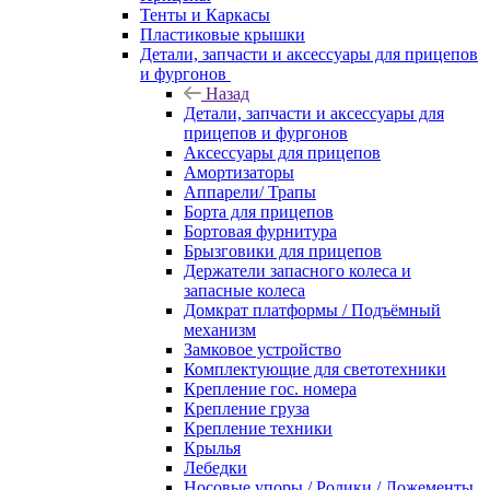
Тенты и Каркасы
Пластиковые крышки
Детали, запчасти и аксессуары для прицепов
и фургонов
Назад
Детали, запчасти и аксессуары для
прицепов и фургонов
Аксессуары для прицепов
Амортизаторы
Аппарели/ Трапы
Борта для прицепов
Бортовая фурнитура
Брызговики для прицепов
Держатели запасного колеса и
запасные колеса
Домкрат платформы / Подъёмный
механизм
Замковое устройство
Комплектующие для светотехники
Крепление гос. номера
Крепление груза
Крепление техники
Крылья
Лебедки
Носовые упоры / Ролики / Ложементы