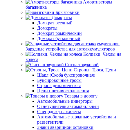
Амортизаторы
багажника
Брызговики
Домкраты
Домкрат реечный
Домкраты
Домкрат ромбический
Домкрат бутылочный
Зарядные устройства для автоаккумуляторов
Колпаки, Чехлы на
колеса
Сигнал звуковой
Стропы, Троса, Цепи
Шакл (Скоба буксировочная)
Буксировочные тросы
Стропа динамическая
Цепи противоскольжения
Товары в дорогу
Автомобильные инверторы
Огнетушитель автомобильный
Спецодежда - жилеты
Автомобильные зарядные устройства и
разветвители
Знаки аварийной остановки