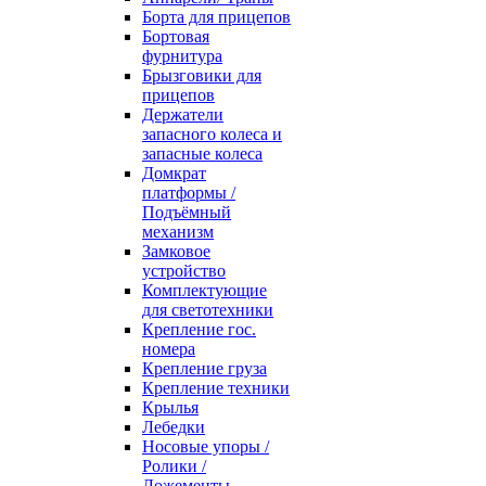
Борта для прицепов
Бортовая
фурнитура
Брызговики для
прицепов
Держатели
запасного колеса и
запасные колеса
Домкрат
платформы /
Подъёмный
механизм
Замковое
устройство
Комплектующие
для светотехники
Крепление гос.
номера
Крепление груза
Крепление техники
Крылья
Лебедки
Носовые упоры /
Ролики /
Ложементы