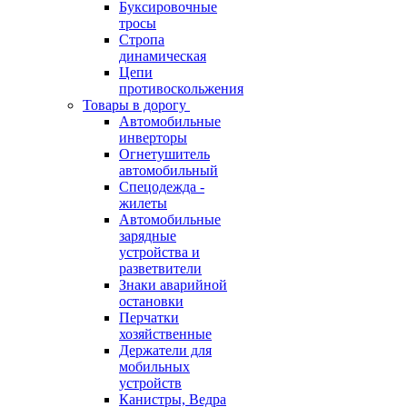
Буксировочные
тросы
Стропа
динамическая
Цепи
противоскольжения
Товары в дорогу
Автомобильные
инверторы
Огнетушитель
автомобильный
Спецодежда -
жилеты
Автомобильные
зарядные
устройства и
разветвители
Знаки аварийной
остановки
Перчатки
хозяйственные
Держатели для
мобильных
устройств
Канистры, Ведра