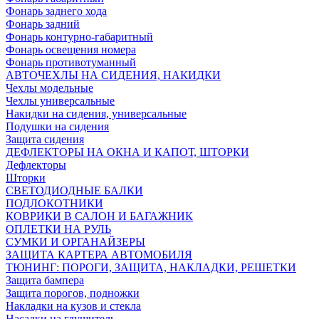
Фонарь заднего хода
Фонарь задний
Фонарь контурно-габаритный
Фонарь освещения номера
Фонарь противотуманный
АВТОЧЕХЛЫ НА СИДЕНИЯ, НАКИДКИ
Чехлы модельные
Чехлы универсальные
Накидки на сидения, универсальные
Подушки на сидения
Защита сидения
ДЕФЛЕКТОРЫ НА ОКНА И КАПОТ, ШТОРКИ
Дефлекторы
Шторки
СВЕТОДИОДНЫЕ БАЛКИ
ПОДЛОКОТНИКИ
КОВРИКИ В САЛОН И БАГАЖНИК
ОПЛЕТКИ НА РУЛЬ
СУМКИ И ОРГАНАЙЗЕРЫ
ЗАЩИТА КАРТЕРА АВТОМОБИЛЯ
ТЮНИНГ: ПОРОГИ, ЗАЩИТА, НАКЛАДКИ, РЕШЕТКИ
Защита бампера
Защита порогов, подножки
Накладки на кузов и стекла
Насадки на глушитель