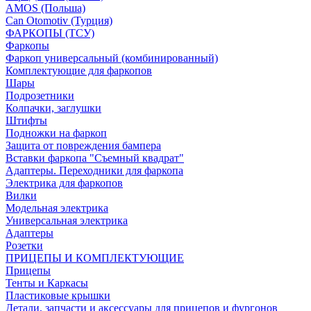
AMOS (Польша)
Can Otomotiv (Турция)
ФАРКОПЫ (ТСУ)
Фаркопы
Фаркоп универсальный (комбинированный)
Комплектующие для фаркопов
Шары
Подрозетники
Колпачки, заглушки
Штифты
Подножки на фаркоп
Защита от повреждения бампера
Вставки фаркопа "Съемный квадрат"
Адаптеры. Переходники для фаркопа
Электрика для фаркопов
Вилки
Модельная электрика
Универсальная электрика
Адаптеры
Розетки
ПРИЦЕПЫ И КОМПЛЕКТУЮЩИЕ
Прицепы
Тенты и Каркасы
Пластиковые крышки
Детали, запчасти и аксессуары для прицепов и фургонов