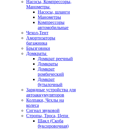
Насосы, Компрессоры,
Манометры
Насосы, шланги
Манометры
Компрессоры
автомобильные
Чехол-Тент
Амортизаторы
багажника
Брызговики
Домкраты
Домкрат реечный
Домкраты
Домкрат
ромбический
Домкрат
бутылочный
Зарядные устройства для
автоаккумуляторов
Колпаки, Чехлы на
колеса
Сигнал звуковой
Стропы, Троса, Цепи
Шакл (Скоба
буксировочная)