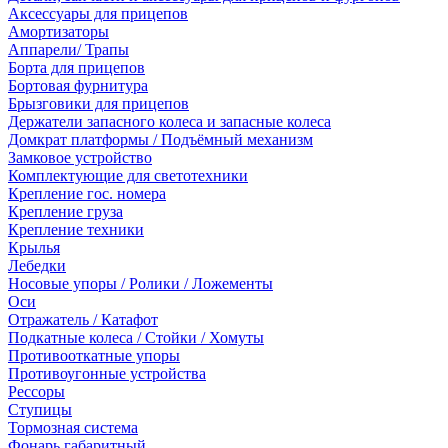
Аксессуары для прицепов
Амортизаторы
Аппарели/ Трапы
Борта для прицепов
Бортовая фурнитура
Брызговики для прицепов
Держатели запасного колеса и запасные колеса
Домкрат платформы / Подъёмный механизм
Замковое устройство
Комплектующие для светотехники
Крепление гос. номера
Крепление груза
Крепление техники
Крылья
Лебедки
Носовые упоры / Ролики / Ложементы
Оси
Отражатель / Катафот
Подкатные колеса / Стойки / Хомуты
Противооткатные упоры
Противоугонные устройства
Рессоры
Ступицы
Тормозная система
Фонарь габаритный