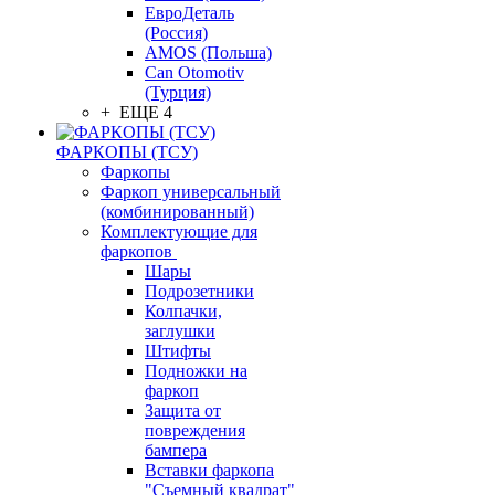
ЕвроДеталь
(Россия)
AMOS (Польша)
Can Otomotiv
(Турция)
+ ЕЩЕ 4
ФАРКОПЫ (ТСУ)
Фаркопы
Фаркоп универсальный
(комбинированный)
Комплектующие для
фаркопов
Шары
Подрозетники
Колпачки,
заглушки
Штифты
Подножки на
фаркоп
Защита от
повреждения
бампера
Вставки фаркопа
"Съемный квадрат"