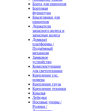
Борта для прицепов
Бортовая
фурнитура
Брызговики для
прицепов
Держатели
запасного колеса и
запасные колеса
Домкрат
платформы /
Подъёмный
механизм
Замковое
устройство
Комплектующие
для светотехники
Крепление гос.
номера
Крепление груза
Крепление техники
Крылья
Лебедки
Носовые упоры /
Ролики /
Ложементы