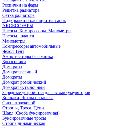
Реснички на фары
Решетка радиатора
Сетка радиатора
Подкрылки и расширители арок
АКСЕССУАРЫ
Насосы, Компрессоры, Манометры
Насосы, шланги
Манометры
Компрессоры автомобильные
Чехол-Тент
Амортизаторы багажника
Брызговики
Домкраты
Домкрат реечный
Домкраты
Домкрат ромбический
Домкрат бутылочный
Зарядные устройства для автоаккумуляторов
Колпаки, Чехлы на колеса
Сигнал звуковой
Стропы, Троса, Цепи
Шакл (Скоба буксировочная)
Буксировочные тросы
Стропа динамическая