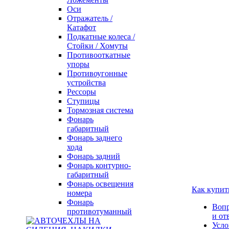
Оси
Отражатель /
Катафот
Подкатные колеса /
Стойки / Хомуты
Противооткатные
упоры
Противоугонные
устройства
Рессоры
Ступицы
Тормозная система
Фонарь
габаритный
Фонарь заднего
хода
Фонарь задний
Фонарь контурно-
габаритный
Фонарь освещения
Как купит
номера
Фонарь
Воп
противотуманный
и от
Усло