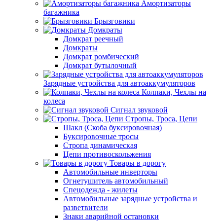
Амортизаторы
багажника
Брызговики
Домкраты
Домкрат реечный
Домкраты
Домкрат ромбический
Домкрат бутылочный
Зарядные устройства для автоаккумуляторов
Колпаки, Чехлы на
колеса
Сигнал звуковой
Стропы, Троса, Цепи
Шакл (Скоба буксировочная)
Буксировочные тросы
Стропа динамическая
Цепи противоскольжения
Товары в дорогу
Автомобильные инверторы
Огнетушитель автомобильный
Спецодежда - жилеты
Автомобильные зарядные устройства и
разветвители
Знаки аварийной остановки