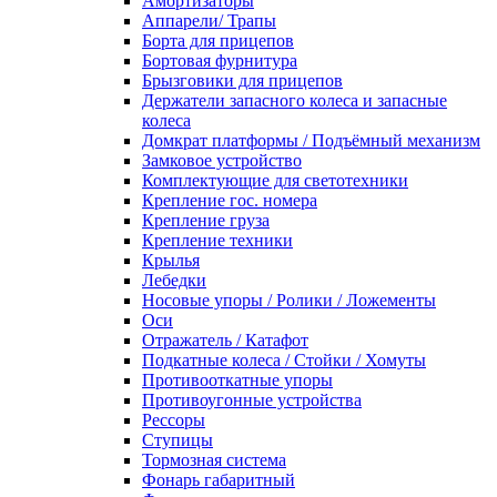
Амортизаторы
Аппарели/ Трапы
Борта для прицепов
Бортовая фурнитура
Брызговики для прицепов
Держатели запасного колеса и запасные
колеса
Домкрат платформы / Подъёмный механизм
Замковое устройство
Комплектующие для светотехники
Крепление гос. номера
Крепление груза
Крепление техники
Крылья
Лебедки
Носовые упоры / Ролики / Ложементы
Оси
Отражатель / Катафот
Подкатные колеса / Стойки / Хомуты
Противооткатные упоры
Противоугонные устройства
Рессоры
Ступицы
Тормозная система
Фонарь габаритный