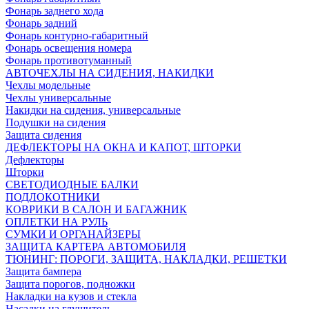
Фонарь заднего хода
Фонарь задний
Фонарь контурно-габаритный
Фонарь освещения номера
Фонарь противотуманный
АВТОЧЕХЛЫ НА СИДЕНИЯ, НАКИДКИ
Чехлы модельные
Чехлы универсальные
Накидки на сидения, универсальные
Подушки на сидения
Защита сидения
ДЕФЛЕКТОРЫ НА ОКНА И КАПОТ, ШТОРКИ
Дефлекторы
Шторки
СВЕТОДИОДНЫЕ БАЛКИ
ПОДЛОКОТНИКИ
КОВРИКИ В САЛОН И БАГАЖНИК
ОПЛЕТКИ НА РУЛЬ
СУМКИ И ОРГАНАЙЗЕРЫ
ЗАЩИТА КАРТЕРА АВТОМОБИЛЯ
ТЮНИНГ: ПОРОГИ, ЗАЩИТА, НАКЛАДКИ, РЕШЕТКИ
Защита бампера
Защита порогов, подножки
Накладки на кузов и стекла
Насадки на глушитель