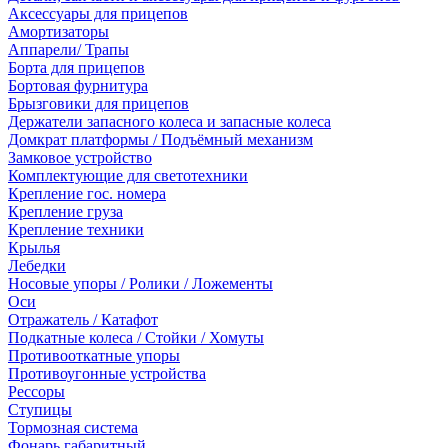
Аксессуары для прицепов
Амортизаторы
Аппарели/ Трапы
Борта для прицепов
Бортовая фурнитура
Брызговики для прицепов
Держатели запасного колеса и запасные колеса
Домкрат платформы / Подъёмный механизм
Замковое устройство
Комплектующие для светотехники
Крепление гос. номера
Крепление груза
Крепление техники
Крылья
Лебедки
Носовые упоры / Ролики / Ложементы
Оси
Отражатель / Катафот
Подкатные колеса / Стойки / Хомуты
Противооткатные упоры
Противоугонные устройства
Рессоры
Ступицы
Тормозная система
Фонарь габаритный