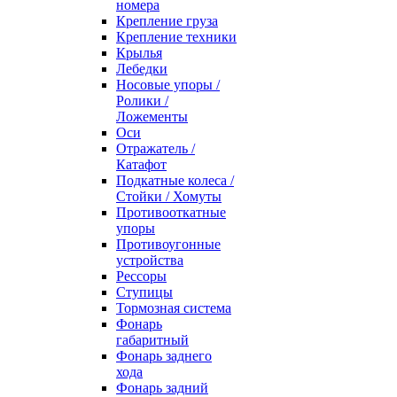
номера
Крепление груза
Крепление техники
Крылья
Лебедки
Носовые упоры /
Ролики /
Ложементы
Оси
Отражатель /
Катафот
Подкатные колеса /
Стойки / Хомуты
Противооткатные
упоры
Противоугонные
устройства
Рессоры
Ступицы
Тормозная система
Фонарь
габаритный
Фонарь заднего
хода
Фонарь задний