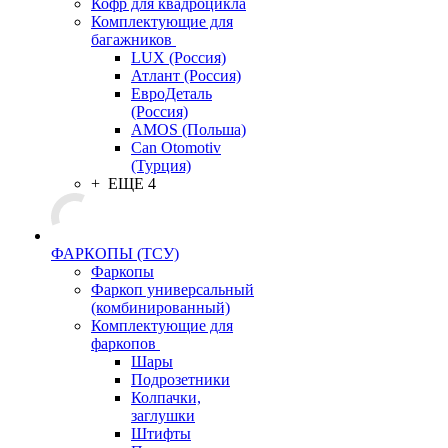
Кофр для квадроцикла
Комплектующие для
багажников
LUX (Россия)
Атлант (Россия)
ЕвроДеталь
(Россия)
AMOS (Польша)
Can Otomotiv
(Турция)
+ ЕЩЕ 4
ФАРКОПЫ (ТСУ)
Фаркопы
Фаркоп универсальный
(комбинированный)
Комплектующие для
фаркопов
Шары
Подрозетники
Колпачки,
заглушки
Штифты