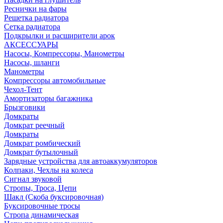
Реснички на фары
Решетка радиатора
Сетка радиатора
Подкрылки и расширители арок
АКСЕССУАРЫ
Насосы, Компрессоры, Манометры
Насосы, шланги
Манометры
Компрессоры автомобильные
Чехол-Тент
Амортизаторы багажника
Брызговики
Домкраты
Домкрат реечный
Домкраты
Домкрат ромбический
Домкрат бутылочный
Зарядные устройства для автоаккумуляторов
Колпаки, Чехлы на колеса
Сигнал звуковой
Стропы, Троса, Цепи
Шакл (Скоба буксировочная)
Буксировочные тросы
Стропа динамическая