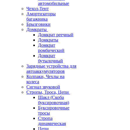
автомобильные
Чехол-Тент
Амортизаторы
багажника
Брызговики
Домкраты
Домкрат реечный
Домкраты
Домкрат
ромбический
Домкрат
бутылочный
Зарядные устройства для
автоаккумуляторов
Колпаки, Чехлы на
колеса
Сигнал звуковой
Стропы, Троса, Цепи
Шакл (Скоба
буксировочная)
Буксировочные
тросы
Стропа
динамическая
Цепи