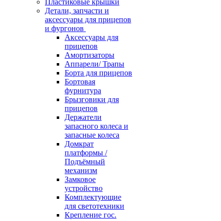
Пластиковые крышки
Детали, запчасти и
аксессуары для прицепов
и фургонов
Аксессуары для
прицепов
Амортизаторы
Аппарели/ Трапы
Борта для прицепов
Бортовая
фурнитура
Брызговики для
прицепов
Держатели
запасного колеса и
запасные колеса
Домкрат
платформы /
Подъёмный
механизм
Замковое
устройство
Комплектующие
для светотехники
Крепление гос.