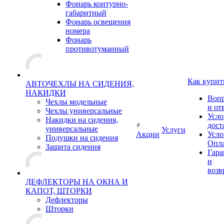
Фонарь контурно-
габаритный
Фонарь освещения
номера
Фонарь
противотуманный
Как купит
АВТОЧЕХЛЫ НА СИДЕНИЯ,
НАКИДКИ
Воп
Чехлы модельные
и от
Чехлы универсальные
Усло
Накидки на сидения,
дост
универсальные
Услуги
Акции
Усло
Подушки на сидения
Опл
Защита сидения
Гара
и
возв
ДЕФЛЕКТОРЫ НА ОКНА И
КАПОТ, ШТОРКИ
Дефлекторы
Шторки