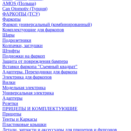
AMOS (Польша)
Can Otomotiv (Турция)
ФАРКОПЫ (ТСУ)
Фаркопы
Фаркоп универсальный (комбинированный)
Комплектующие для фаркопов
Шары
Подрозетники
Колпачки, заглушки
Штифты
Подножки на фаркоп
Защита от повреждения бампера
Вставки фаркопа "Съемный квадрат"
Адаптеры. Переходники для фаркопа
Электрика для фаркопов
Вилки
Модельная электрика
Универсальная электрика
Адаптеры
Розетки
ПРИЦЕПЫ И КОМПЛЕКТУЮЩИЕ
Прицепы
Тенты и Каркасы
Пластиковые крышки
Детали, запчасти и аксессуары для прицепов и фургонов