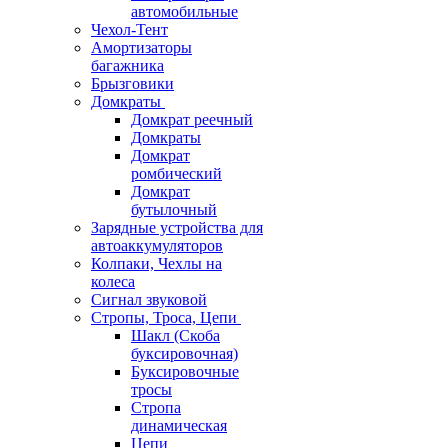
автомобильные
Чехол-Тент
Амортизаторы
багажника
Брызговики
Домкраты
Домкрат реечный
Домкраты
Домкрат
ромбический
Домкрат
бутылочный
Зарядные устройства для
автоаккумуляторов
Колпаки, Чехлы на
колеса
Сигнал звуковой
Стропы, Троса, Цепи
Шакл (Скоба
буксировочная)
Буксировочные
тросы
Стропа
динамическая
Цепи