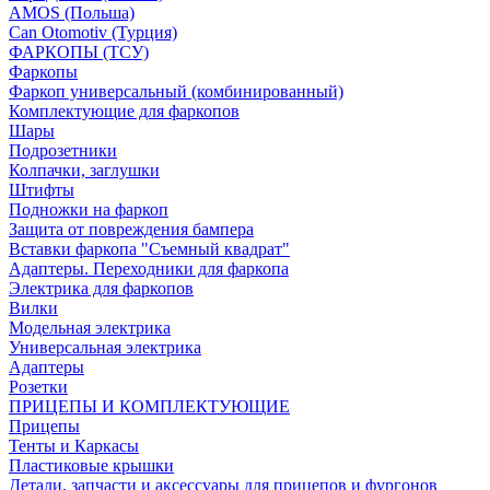
AMOS (Польша)
Can Otomotiv (Турция)
ФАРКОПЫ (ТСУ)
Фаркопы
Фаркоп универсальный (комбинированный)
Комплектующие для фаркопов
Шары
Подрозетники
Колпачки, заглушки
Штифты
Подножки на фаркоп
Защита от повреждения бампера
Вставки фаркопа "Съемный квадрат"
Адаптеры. Переходники для фаркопа
Электрика для фаркопов
Вилки
Модельная электрика
Универсальная электрика
Адаптеры
Розетки
ПРИЦЕПЫ И КОМПЛЕКТУЮЩИЕ
Прицепы
Тенты и Каркасы
Пластиковые крышки
Детали, запчасти и аксессуары для прицепов и фургонов