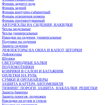
Фонарь заднего хода
Фонарь задний
Фонарь контурно-габаритный
Фонарь освещения номера
Фонарь противотуманный
АВТОЧЕХЛЫ НА СИДЕНИЯ, НАКИДКИ
Чехлы модельные
Чехлы универсальные
Накидки на сидения, универсальные
Подушки на сидения
Защита сидения
ДЕФЛЕКТОРЫ НА ОКНА И КАПОТ, ШТОРКИ
Дефлекторы
Шторки
СВЕТОДИОДНЫЕ БАЛКИ
ПОДЛОКОТНИКИ
КОВРИКИ В САЛОН И БАГАЖНИК
ОПЛЕТКИ НА РУЛЬ
СУМКИ И ОРГАНАЙЗЕРЫ
ЗАЩИТА КАРТЕРА АВТОМОБИЛЯ
ТЮНИНГ: ПОРОГИ, ЗАЩИТА, НАКЛАДКИ, РЕШЕТКИ
Защита бампера
Защита порогов, подножки
Накладки на кузов и стекла
Насадки на глушитель