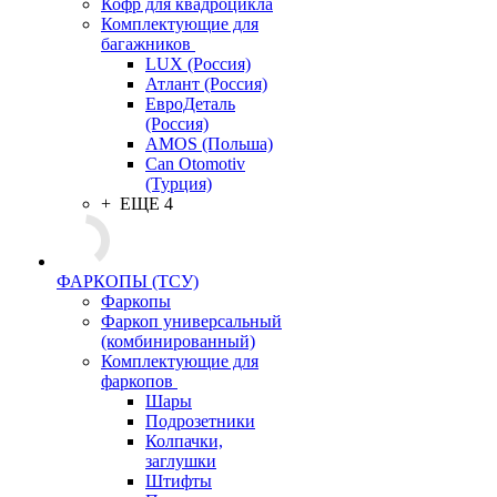
Кофр для квадроцикла
Комплектующие для
багажников
LUX (Россия)
Атлант (Россия)
ЕвроДеталь
(Россия)
AMOS (Польша)
Can Otomotiv
(Турция)
+ ЕЩЕ 4
ФАРКОПЫ (ТСУ)
Фаркопы
Фаркоп универсальный
(комбинированный)
Комплектующие для
фаркопов
Шары
Подрозетники
Колпачки,
заглушки
Штифты