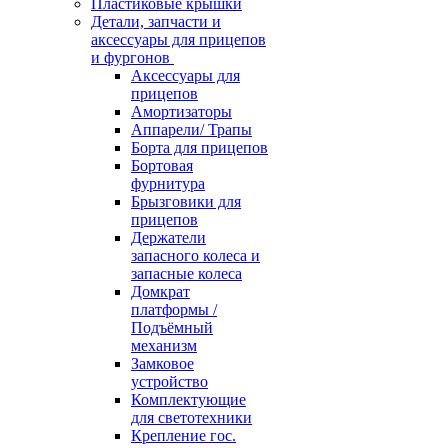
Пластиковые крышки
Детали, запчасти и
аксессуары для прицепов
и фургонов
Аксессуары для
прицепов
Амортизаторы
Аппарели/ Трапы
Борта для прицепов
Бортовая
фурнитура
Брызговики для
прицепов
Держатели
запасного колеса и
запасные колеса
Домкрат
платформы /
Подъёмный
механизм
Замковое
устройство
Комплектующие
для светотехники
Крепление гос.