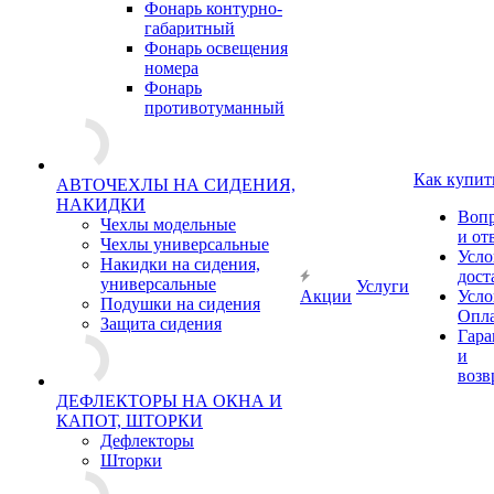
Фонарь контурно-
габаритный
Фонарь освещения
номера
Фонарь
противотуманный
Как купит
АВТОЧЕХЛЫ НА СИДЕНИЯ,
НАКИДКИ
Воп
Чехлы модельные
и от
Чехлы универсальные
Усло
Накидки на сидения,
дост
универсальные
Услуги
Акции
Усло
Подушки на сидения
Опл
Защита сидения
Гара
и
возв
ДЕФЛЕКТОРЫ НА ОКНА И
КАПОТ, ШТОРКИ
Дефлекторы
Шторки