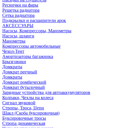
Реснички на фары
Решетка радиатора
Сетка радиатора
Подкрылки и расширители арок
АКСЕССУАРЫ
Насосы, Компрессоры, Манометры
Насосы, шланги
Манометры
Компрессоры автомобильные
Чехол-Тент
Амортизаторы багажника
Брызговики
Домкраты
Домкрат реечный
Домкраты
Домкрат ромбический
Домкрат бутылочный
Зарядные устройства для автоаккумуляторов
Колпаки, Чехлы на колеса
Сигнал звуковой
Стропы, Троса, Цепи
Шакл (Скоба буксировочная)
Буксировочные тросы
Стропа динамическая