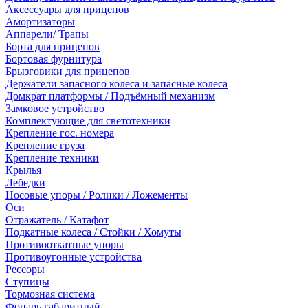
Аксессуары для прицепов
Амортизаторы
Аппарели/ Трапы
Борта для прицепов
Бортовая фурнитура
Брызговики для прицепов
Держатели запасного колеса и запасные колеса
Домкрат платформы / Подъёмный механизм
Замковое устройство
Комплектующие для светотехники
Крепление гос. номера
Крепление груза
Крепление техники
Крылья
Лебедки
Носовые упоры / Ролики / Ложементы
Оси
Отражатель / Катафот
Подкатные колеса / Стойки / Хомуты
Противооткатные упоры
Противоугонные устройства
Рессоры
Ступицы
Тормозная система
Фонарь габаритный