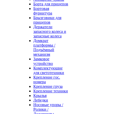
Борта для прицепов
Бортовая
фурнитура
Брызговики для
прицепов
Держатели
запасного колеса и
запасные колеса
Домкрат
платформы /
Подъёмный
механизм
Замковое
устройство
Комплектующие
для светотехники
Крепление гос.
номера
Крепление груза
Крепление техники
Крылья
Лебедки
Носовые упоры /
Ролики /
Ложементы