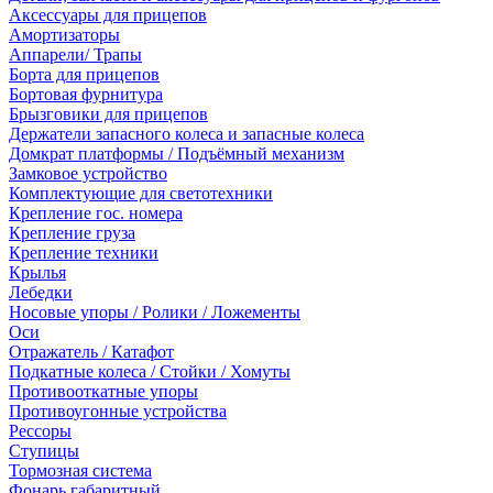
Аксессуары для прицепов
Амортизаторы
Аппарели/ Трапы
Борта для прицепов
Бортовая фурнитура
Брызговики для прицепов
Держатели запасного колеса и запасные колеса
Домкрат платформы / Подъёмный механизм
Замковое устройство
Комплектующие для светотехники
Крепление гос. номера
Крепление груза
Крепление техники
Крылья
Лебедки
Носовые упоры / Ролики / Ложементы
Оси
Отражатель / Катафот
Подкатные колеса / Стойки / Хомуты
Противооткатные упоры
Противоугонные устройства
Рессоры
Ступицы
Тормозная система
Фонарь габаритный