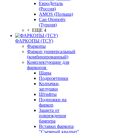
ЕвроДеталь
(Россия)
AMOS (Польша)
Can Otomotiv
(Турция)
+ ЕЩЕ 4
ФАРКОПЫ (ТСУ)
Фаркопы
Фаркоп универсальный
(комбинированный)
Комплектующие для
фаркопов
Шары
Подрозетники
Колпачки,
заглушки
Штифты
Подножки на
фаркоп
Защита от
повреждения
бампера
Вставки фаркопа
"Съемный квадрат"