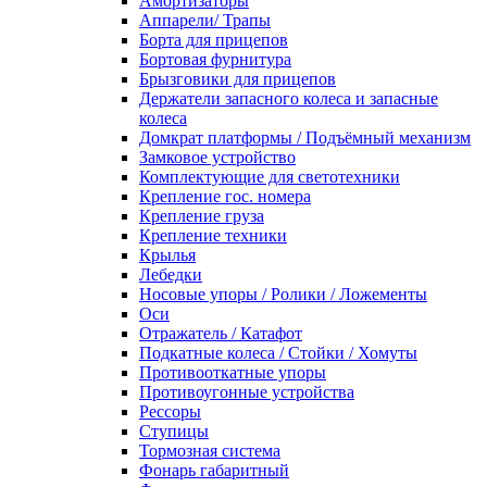
Амортизаторы
Аппарели/ Трапы
Борта для прицепов
Бортовая фурнитура
Брызговики для прицепов
Держатели запасного колеса и запасные
колеса
Домкрат платформы / Подъёмный механизм
Замковое устройство
Комплектующие для светотехники
Крепление гос. номера
Крепление груза
Крепление техники
Крылья
Лебедки
Носовые упоры / Ролики / Ложементы
Оси
Отражатель / Катафот
Подкатные колеса / Стойки / Хомуты
Противооткатные упоры
Противоугонные устройства
Рессоры
Ступицы
Тормозная система
Фонарь габаритный