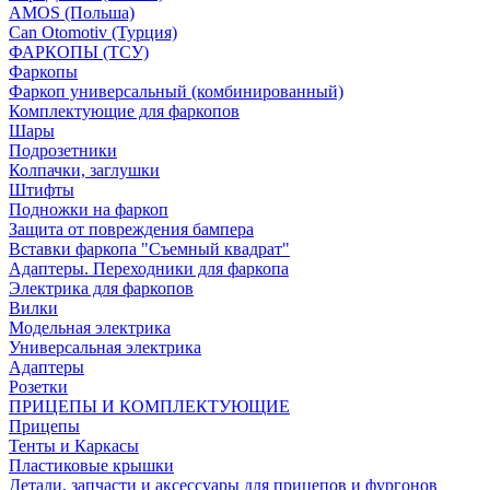
AMOS (Польша)
Can Otomotiv (Турция)
ФАРКОПЫ (ТСУ)
Фаркопы
Фаркоп универсальный (комбинированный)
Комплектующие для фаркопов
Шары
Подрозетники
Колпачки, заглушки
Штифты
Подножки на фаркоп
Защита от повреждения бампера
Вставки фаркопа "Съемный квадрат"
Адаптеры. Переходники для фаркопа
Электрика для фаркопов
Вилки
Модельная электрика
Универсальная электрика
Адаптеры
Розетки
ПРИЦЕПЫ И КОМПЛЕКТУЮЩИЕ
Прицепы
Тенты и Каркасы
Пластиковые крышки
Детали, запчасти и аксессуары для прицепов и фургонов