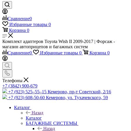
Сравнение
0
Избранные товары
0
Корзина
0
Комплект адаптеров Toyota Wish II 2009-2017 | Форсаж -
магазин автоприцепов и багажных систем
Сравнение
0
Избранные товары
0
Корзина
0
Телефоны
+7 (3842) 900-679
+7 (923) 525–55–15
Кемерово, пр-т Советский, 2/16
+7 (923) 608-50-60
Кемерово, ул. Тухачевского, 59
Каталог
Назад
Каталог
БАГАЖНЫЕ СИСТЕМЫ
Назад