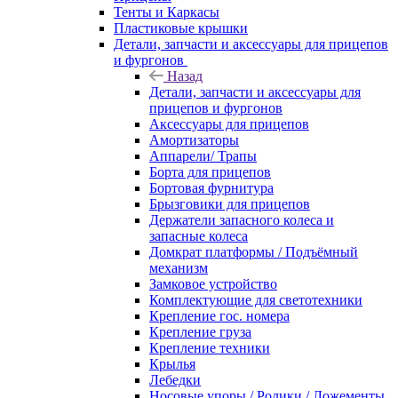
Тенты и Каркасы
Пластиковые крышки
Детали, запчасти и аксессуары для прицепов
и фургонов
Назад
Детали, запчасти и аксессуары для
прицепов и фургонов
Аксессуары для прицепов
Амортизаторы
Аппарели/ Трапы
Борта для прицепов
Бортовая фурнитура
Брызговики для прицепов
Держатели запасного колеса и
запасные колеса
Домкрат платформы / Подъёмный
механизм
Замковое устройство
Комплектующие для светотехники
Крепление гос. номера
Крепление груза
Крепление техники
Крылья
Лебедки
Носовые упоры / Ролики / Ложементы