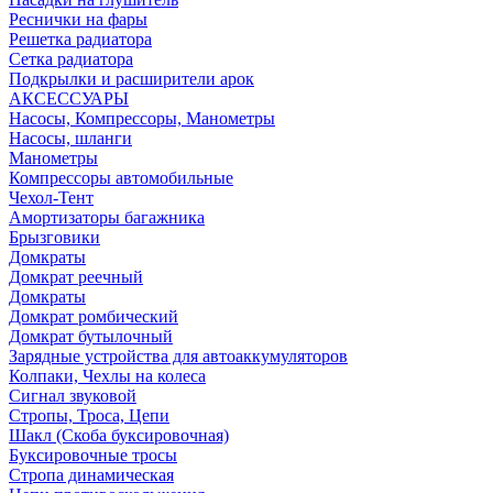
Реснички на фары
Решетка радиатора
Сетка радиатора
Подкрылки и расширители арок
АКСЕССУАРЫ
Насосы, Компрессоры, Манометры
Насосы, шланги
Манометры
Компрессоры автомобильные
Чехол-Тент
Амортизаторы багажника
Брызговики
Домкраты
Домкрат реечный
Домкраты
Домкрат ромбический
Домкрат бутылочный
Зарядные устройства для автоаккумуляторов
Колпаки, Чехлы на колеса
Сигнал звуковой
Стропы, Троса, Цепи
Шакл (Скоба буксировочная)
Буксировочные тросы
Стропа динамическая