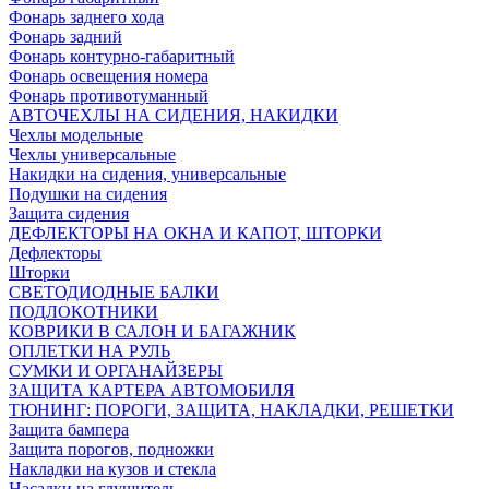
Фонарь заднего хода
Фонарь задний
Фонарь контурно-габаритный
Фонарь освещения номера
Фонарь противотуманный
АВТОЧЕХЛЫ НА СИДЕНИЯ, НАКИДКИ
Чехлы модельные
Чехлы универсальные
Накидки на сидения, универсальные
Подушки на сидения
Защита сидения
ДЕФЛЕКТОРЫ НА ОКНА И КАПОТ, ШТОРКИ
Дефлекторы
Шторки
СВЕТОДИОДНЫЕ БАЛКИ
ПОДЛОКОТНИКИ
КОВРИКИ В САЛОН И БАГАЖНИК
ОПЛЕТКИ НА РУЛЬ
СУМКИ И ОРГАНАЙЗЕРЫ
ЗАЩИТА КАРТЕРА АВТОМОБИЛЯ
ТЮНИНГ: ПОРОГИ, ЗАЩИТА, НАКЛАДКИ, РЕШЕТКИ
Защита бампера
Защита порогов, подножки
Накладки на кузов и стекла
Насадки на глушитель