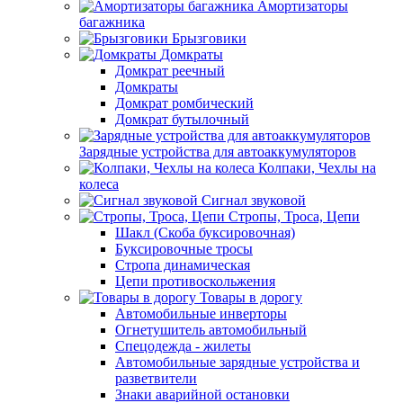
Амортизаторы
багажника
Брызговики
Домкраты
Домкрат реечный
Домкраты
Домкрат ромбический
Домкрат бутылочный
Зарядные устройства для автоаккумуляторов
Колпаки, Чехлы на
колеса
Сигнал звуковой
Стропы, Троса, Цепи
Шакл (Скоба буксировочная)
Буксировочные тросы
Стропа динамическая
Цепи противоскольжения
Товары в дорогу
Автомобильные инверторы
Огнетушитель автомобильный
Спецодежда - жилеты
Автомобильные зарядные устройства и
разветвители
Знаки аварийной остановки