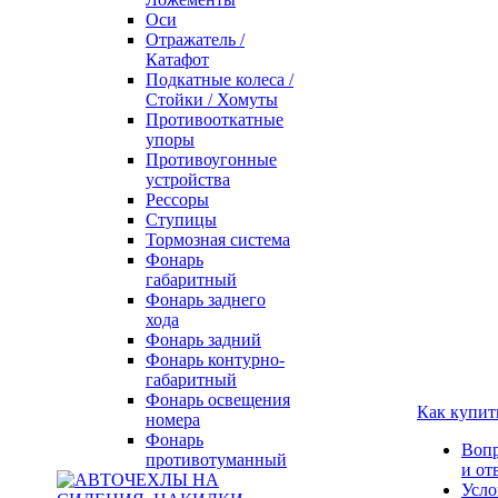
Оси
Отражатель /
Катафот
Подкатные колеса /
Стойки / Хомуты
Противооткатные
упоры
Противоугонные
устройства
Рессоры
Ступицы
Тормозная система
Фонарь
габаритный
Фонарь заднего
хода
Фонарь задний
Фонарь контурно-
габаритный
Фонарь освещения
Как купит
номера
Фонарь
Воп
противотуманный
и от
Усло