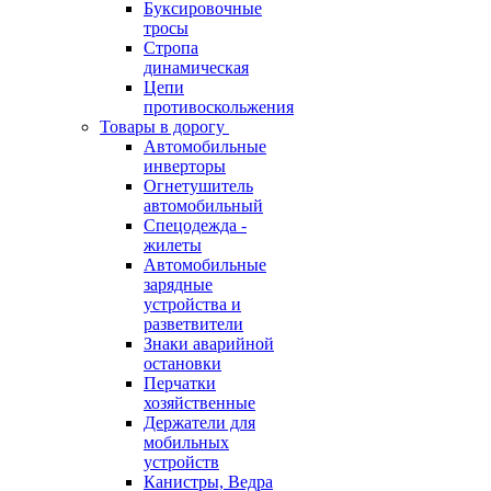
Буксировочные
тросы
Стропа
динамическая
Цепи
противоскольжения
Товары в дорогу
Автомобильные
инверторы
Огнетушитель
автомобильный
Спецодежда -
жилеты
Автомобильные
зарядные
устройства и
разветвители
Знаки аварийной
остановки
Перчатки
хозяйственные
Держатели для
мобильных
устройств
Канистры, Ведра