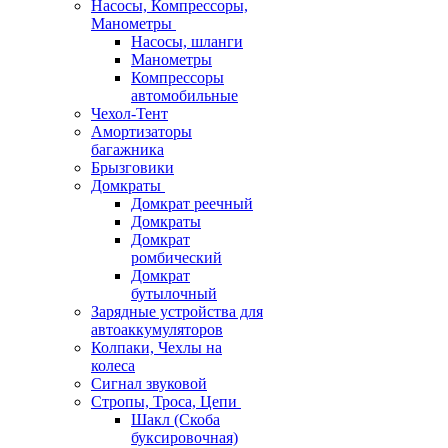
Насосы, Компрессоры,
Манометры
Насосы, шланги
Манометры
Компрессоры
автомобильные
Чехол-Тент
Амортизаторы
багажника
Брызговики
Домкраты
Домкрат реечный
Домкраты
Домкрат
ромбический
Домкрат
бутылочный
Зарядные устройства для
автоаккумуляторов
Колпаки, Чехлы на
колеса
Сигнал звуковой
Стропы, Троса, Цепи
Шакл (Скоба
буксировочная)