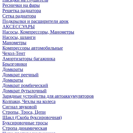
Реснички на фары
Решетка радиатора
Сетка радиатора
Подкрылки и расширители арок
АКСЕССУАРЫ
Насосы, Компрессоры, Манометры
Насосы, шланги
Манометры
Компрессоры автомобильные
Чехол-Тент
Амортизаторы багажника
Брызговики
Домкраты
Домкрат реечный
Домкраты
Домкрат ромбический
Домкрат бутылочный
Зарядные устройства для автоаккумуляторов
Колпаки, Чехлы на колеса
Сигнал звуковой
Стропы, Троса, Цепи
Шакл (Скоба буксировочная)
Буксировочные тросы
Стропа динамическая