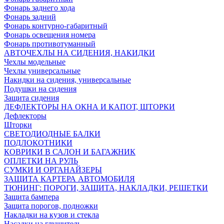
Фонарь заднего хода
Фонарь задний
Фонарь контурно-габаритный
Фонарь освещения номера
Фонарь противотуманный
АВТОЧЕХЛЫ НА СИДЕНИЯ, НАКИДКИ
Чехлы модельные
Чехлы универсальные
Накидки на сидения, универсальные
Подушки на сидения
Защита сидения
ДЕФЛЕКТОРЫ НА ОКНА И КАПОТ, ШТОРКИ
Дефлекторы
Шторки
СВЕТОДИОДНЫЕ БАЛКИ
ПОДЛОКОТНИКИ
КОВРИКИ В САЛОН И БАГАЖНИК
ОПЛЕТКИ НА РУЛЬ
СУМКИ И ОРГАНАЙЗЕРЫ
ЗАЩИТА КАРТЕРА АВТОМОБИЛЯ
ТЮНИНГ: ПОРОГИ, ЗАЩИТА, НАКЛАДКИ, РЕШЕТКИ
Защита бампера
Защита порогов, подножки
Накладки на кузов и стекла
Насадки на глушитель