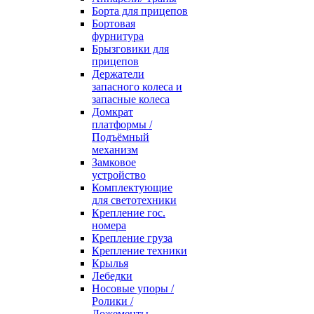
Борта для прицепов
Бортовая
фурнитура
Брызговики для
прицепов
Держатели
запасного колеса и
запасные колеса
Домкрат
платформы /
Подъёмный
механизм
Замковое
устройство
Комплектующие
для светотехники
Крепление гос.
номера
Крепление груза
Крепление техники
Крылья
Лебедки
Носовые упоры /
Ролики /
Ложементы