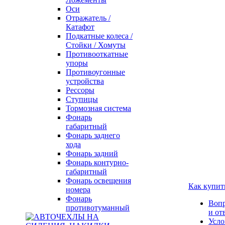
Оси
Отражатель /
Катафот
Подкатные колеса /
Стойки / Хомуты
Противооткатные
упоры
Противоугонные
устройства
Рессоры
Ступицы
Тормозная система
Фонарь
габаритный
Фонарь заднего
хода
Фонарь задний
Фонарь контурно-
габаритный
Фонарь освещения
Как купит
номера
Фонарь
Воп
противотуманный
и от
Усло