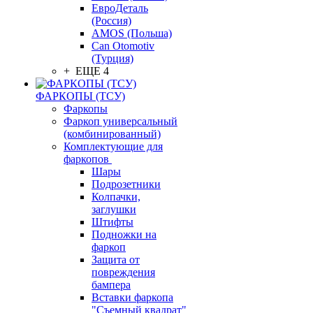
ЕвроДеталь
(Россия)
AMOS (Польша)
Can Otomotiv
(Турция)
+ ЕЩЕ 4
ФАРКОПЫ (ТСУ)
Фаркопы
Фаркоп универсальный
(комбинированный)
Комплектующие для
фаркопов
Шары
Подрозетники
Колпачки,
заглушки
Штифты
Подножки на
фаркоп
Защита от
повреждения
бампера
Вставки фаркопа
"Съемный квадрат"