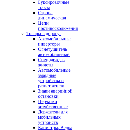
Буксировочные
тросы
Стропа
динамическая
Цепи
противоскольжения
Товары в дорогу
Автомобильные
инверторы
Огнетушитель
автомобильный
Спецодежда -
жилеты
Автомобильные
зарядные
устройства и
разветвители
Знаки аварийной
остановки
Перчатки
хозяйственные
Держатели для
мобильных
устройств
Канистры, Ведра