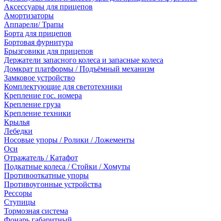
Аксессуары для прицепов
Амортизаторы
Аппарели/ Трапы
Борта для прицепов
Бортовая фурнитура
Брызговики для прицепов
Держатели запасного колеса и запасные колеса
Домкрат платформы / Подъёмный механизм
Замковое устройство
Комплектующие для светотехники
Крепление гос. номера
Крепление груза
Крепление техники
Крылья
Лебедки
Носовые упоры / Ролики / Ложементы
Оси
Отражатель / Катафот
Подкатные колеса / Стойки / Хомуты
Противооткатные упоры
Противоугонные устройства
Рессоры
Ступицы
Тормозная система
Фонарь габаритный