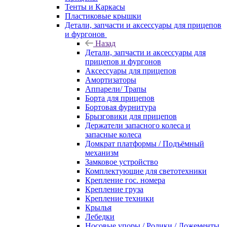
Тенты и Каркасы
Пластиковые крышки
Детали, запчасти и аксессуары для прицепов
и фургонов
Назад
Детали, запчасти и аксессуары для
прицепов и фургонов
Аксессуары для прицепов
Амортизаторы
Аппарели/ Трапы
Борта для прицепов
Бортовая фурнитура
Брызговики для прицепов
Держатели запасного колеса и
запасные колеса
Домкрат платформы / Подъёмный
механизм
Замковое устройство
Комплектующие для светотехники
Крепление гос. номера
Крепление груза
Крепление техники
Крылья
Лебедки
Носовые упоры / Ролики / Ложементы