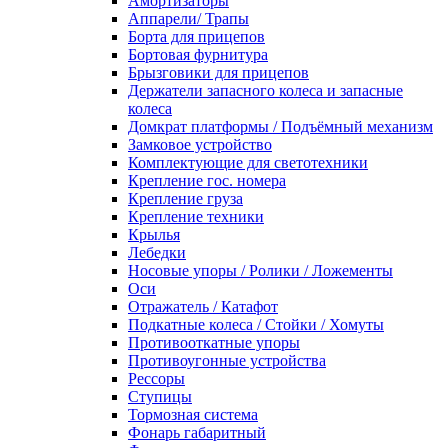
Амортизаторы
Аппарели/ Трапы
Борта для прицепов
Бортовая фурнитура
Брызговики для прицепов
Держатели запасного колеса и запасные
колеса
Домкрат платформы / Подъёмный механизм
Замковое устройство
Комплектующие для светотехники
Крепление гос. номера
Крепление груза
Крепление техники
Крылья
Лебедки
Носовые упоры / Ролики / Ложементы
Оси
Отражатель / Катафот
Подкатные колеса / Стойки / Хомуты
Противооткатные упоры
Противоугонные устройства
Рессоры
Ступицы
Тормозная система
Фонарь габаритный