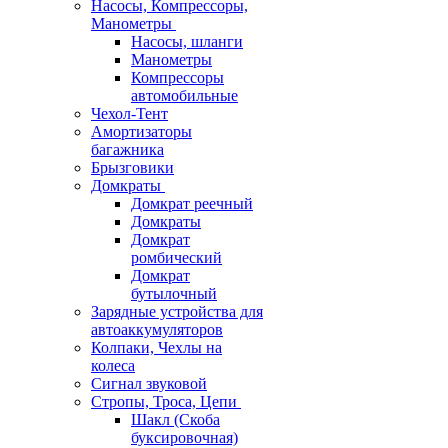
Насосы, Компрессоры,
Манометры
Насосы, шланги
Манометры
Компрессоры
автомобильные
Чехол-Тент
Амортизаторы
багажника
Брызговики
Домкраты
Домкрат реечный
Домкраты
Домкрат
ромбический
Домкрат
бутылочный
Зарядные устройства для
автоаккумуляторов
Колпаки, Чехлы на
колеса
Сигнал звуковой
Стропы, Троса, Цепи
Шакл (Скоба
буксировочная)