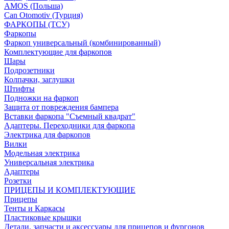
AMOS (Польша)
Can Otomotiv (Турция)
ФАРКОПЫ (ТСУ)
Фаркопы
Фаркоп универсальный (комбинированный)
Комплектующие для фаркопов
Шары
Подрозетники
Колпачки, заглушки
Штифты
Подножки на фаркоп
Защита от повреждения бампера
Вставки фаркопа "Съемный квадрат"
Адаптеры. Переходники для фаркопа
Электрика для фаркопов
Вилки
Модельная электрика
Универсальная электрика
Адаптеры
Розетки
ПРИЦЕПЫ И КОМПЛЕКТУЮЩИЕ
Прицепы
Тенты и Каркасы
Пластиковые крышки
Детали, запчасти и аксессуары для прицепов и фургонов