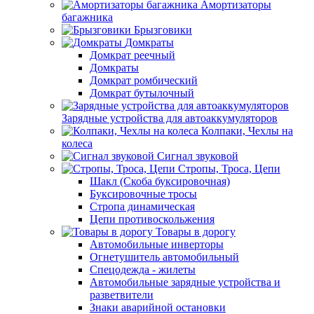
Амортизаторы
багажника
Брызговики
Домкраты
Домкрат реечный
Домкраты
Домкрат ромбический
Домкрат бутылочный
Зарядные устройства для автоаккумуляторов
Колпаки, Чехлы на
колеса
Сигнал звуковой
Стропы, Троса, Цепи
Шакл (Скоба буксировочная)
Буксировочные тросы
Стропа динамическая
Цепи противоскольжения
Товары в дорогу
Автомобильные инверторы
Огнетушитель автомобильный
Спецодежда - жилеты
Автомобильные зарядные устройства и
разветвители
Знаки аварийной остановки