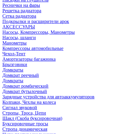
Реснички на фары
Решетка радиатора
Сетка радиатора
Подкрылки и расширители арок
АКСЕССУАРЫ
Насосы, Компрессоры, Манометры
Насосы, шланги
Манометры
Компрессоры автомобильные
Чехол-Тент
Амортизаторы багажника
Брызговики
Домкраты
Домкрат реечный
Домкраты
Домкрат ромбический
Домкрат бутылочный
Зарядные устройства для автоаккумуляторов
Колпаки, Чехлы на колеса
Сигнал звуковой
Стропы, Троса, Цепи
Шакл (Скоба буксировочная)
Буксировочные тросы
Стропа динамическая