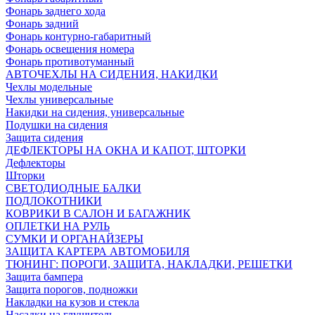
Фонарь заднего хода
Фонарь задний
Фонарь контурно-габаритный
Фонарь освещения номера
Фонарь противотуманный
АВТОЧЕХЛЫ НА СИДЕНИЯ, НАКИДКИ
Чехлы модельные
Чехлы универсальные
Накидки на сидения, универсальные
Подушки на сидения
Защита сидения
ДЕФЛЕКТОРЫ НА ОКНА И КАПОТ, ШТОРКИ
Дефлекторы
Шторки
СВЕТОДИОДНЫЕ БАЛКИ
ПОДЛОКОТНИКИ
КОВРИКИ В САЛОН И БАГАЖНИК
ОПЛЕТКИ НА РУЛЬ
СУМКИ И ОРГАНАЙЗЕРЫ
ЗАЩИТА КАРТЕРА АВТОМОБИЛЯ
ТЮНИНГ: ПОРОГИ, ЗАЩИТА, НАКЛАДКИ, РЕШЕТКИ
Защита бампера
Защита порогов, подножки
Накладки на кузов и стекла
Насадки на глушитель