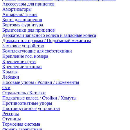
Аксессуары для прицепов
Амортизаторы
Аппарели/ Трапы
Борта для прицепов
Бортовая фурнитура
Брызговики для прицепов
Держатели запасного колеса и запасные колеса
Домкрат платформы / Подъёмный механизм
Замковое устройство
Комплектующие для светотехники
Крепление гос. номера
Крепление груза
Крепление техники
Крылья
Лебедки
Носовые упоры / Ролики / Ложементы
Оси
Отражатель / Катафот
Подкатные колеса / Стойки / Хомуты
Противооткатные упоры
Противоугонные устройства
Рессоры
Ступицы
Тормозная система
Фонарь габаритный