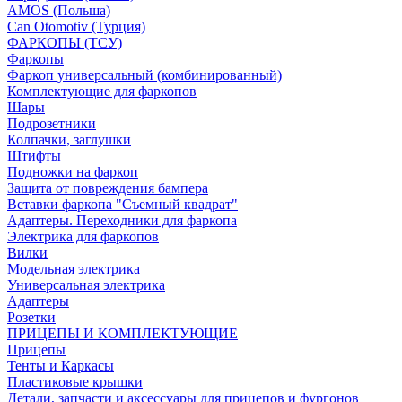
AMOS (Польша)
Can Otomotiv (Турция)
ФАРКОПЫ (ТСУ)
Фаркопы
Фаркоп универсальный (комбинированный)
Комплектующие для фаркопов
Шары
Подрозетники
Колпачки, заглушки
Штифты
Подножки на фаркоп
Защита от повреждения бампера
Вставки фаркопа "Съемный квадрат"
Адаптеры. Переходники для фаркопа
Электрика для фаркопов
Вилки
Модельная электрика
Универсальная электрика
Адаптеры
Розетки
ПРИЦЕПЫ И КОМПЛЕКТУЮЩИЕ
Прицепы
Тенты и Каркасы
Пластиковые крышки
Детали, запчасти и аксессуары для прицепов и фургонов