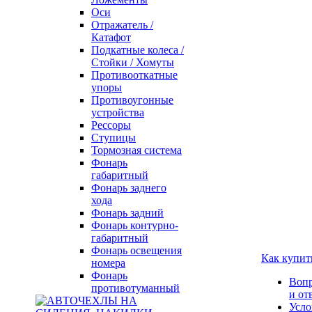
Оси
Отражатель /
Катафот
Подкатные колеса /
Стойки / Хомуты
Противооткатные
упоры
Противоугонные
устройства
Рессоры
Ступицы
Тормозная система
Фонарь
габаритный
Фонарь заднего
хода
Фонарь задний
Фонарь контурно-
габаритный
Фонарь освещения
Как купит
номера
Фонарь
Воп
противотуманный
и от
Усло