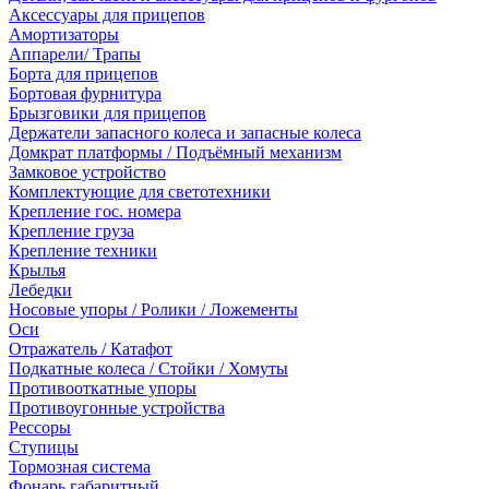
Аксессуары для прицепов
Амортизаторы
Аппарели/ Трапы
Борта для прицепов
Бортовая фурнитура
Брызговики для прицепов
Держатели запасного колеса и запасные колеса
Домкрат платформы / Подъёмный механизм
Замковое устройство
Комплектующие для светотехники
Крепление гос. номера
Крепление груза
Крепление техники
Крылья
Лебедки
Носовые упоры / Ролики / Ложементы
Оси
Отражатель / Катафот
Подкатные колеса / Стойки / Хомуты
Противооткатные упоры
Противоугонные устройства
Рессоры
Ступицы
Тормозная система
Фонарь габаритный