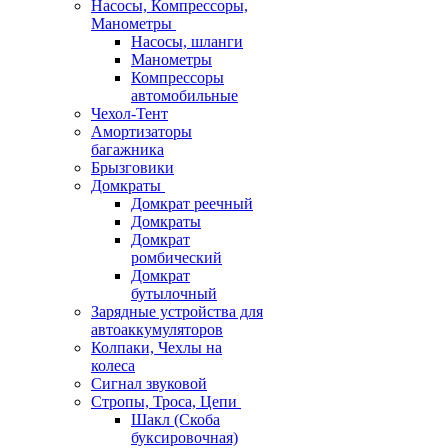
Насосы, Компрессоры,
Манометры
Насосы, шланги
Манометры
Компрессоры
автомобильные
Чехол-Тент
Амортизаторы
багажника
Брызговики
Домкраты
Домкрат реечный
Домкраты
Домкрат
ромбический
Домкрат
бутылочный
Зарядные устройства для
автоаккумуляторов
Колпаки, Чехлы на
колеса
Сигнал звуковой
Стропы, Троса, Цепи
Шакл (Скоба
буксировочная)