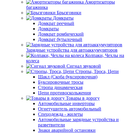
Амортизаторы
багажника
Брызговики
Домкраты
Домкрат реечный
Домкраты
Домкрат ромбический
Домкрат бутылочный
Зарядные устройства для автоаккумуляторов
Колпаки, Чехлы на
колеса
Сигнал звуковой
Стропы, Троса, Цепи
Шакл (Скоба буксировочная)
Буксировочные тросы
Стропа динамическая
Цепи противоскольжения
Товары в дорогу
Автомобильные инверторы
Огнетушитель автомобильный
Спецодежда - жилеты
Автомобильные зарядные устройства и
разветвители
Знаки аварийной остановки