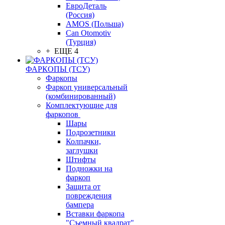
ЕвроДеталь
(Россия)
AMOS (Польша)
Can Otomotiv
(Турция)
+ ЕЩЕ 4
ФАРКОПЫ (ТСУ)
Фаркопы
Фаркоп универсальный
(комбинированный)
Комплектующие для
фаркопов
Шары
Подрозетники
Колпачки,
заглушки
Штифты
Подножки на
фаркоп
Защита от
повреждения
бампера
Вставки фаркопа
"Съемный квадрат"