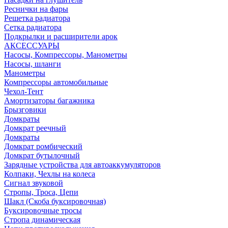
Реснички на фары
Решетка радиатора
Сетка радиатора
Подкрылки и расширители арок
АКСЕССУАРЫ
Насосы, Компрессоры, Манометры
Насосы, шланги
Манометры
Компрессоры автомобильные
Чехол-Тент
Амортизаторы багажника
Брызговики
Домкраты
Домкрат реечный
Домкраты
Домкрат ромбический
Домкрат бутылочный
Зарядные устройства для автоаккумуляторов
Колпаки, Чехлы на колеса
Сигнал звуковой
Стропы, Троса, Цепи
Шакл (Скоба буксировочная)
Буксировочные тросы
Стропа динамическая