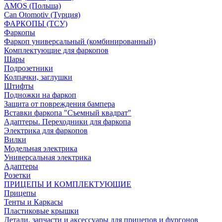
AMOS (Польша)
Can Otomotiv (Турция)
ФАРКОПЫ (ТСУ)
Фаркопы
Фаркоп универсальный (комбинированный)
Комплектующие для фаркопов
Шары
Подрозетники
Колпачки, заглушки
Штифты
Подножки на фаркоп
Защита от повреждения бампера
Вставки фаркопа "Съемный квадрат"
Адаптеры. Переходники для фаркопа
Электрика для фаркопов
Вилки
Модельная электрика
Универсальная электрика
Адаптеры
Розетки
ПРИЦЕПЫ И КОМПЛЕКТУЮЩИЕ
Прицепы
Тенты и Каркасы
Пластиковые крышки
Детали, запчасти и аксессуары для прицепов и фургонов