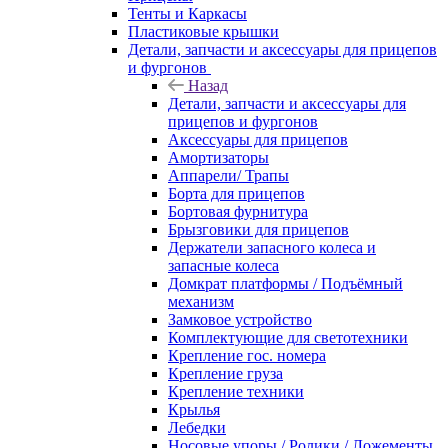
Тенты и Каркасы
Пластиковые крышки
Детали, запчасти и аксессуары для прицепов
и фургонов
Назад
Детали, запчасти и аксессуары для
прицепов и фургонов
Аксессуары для прицепов
Амортизаторы
Аппарели/ Трапы
Борта для прицепов
Бортовая фурнитура
Брызговики для прицепов
Держатели запасного колеса и
запасные колеса
Домкрат платформы / Подъёмный
механизм
Замковое устройство
Комплектующие для светотехники
Крепление гос. номера
Крепление груза
Крепление техники
Крылья
Лебедки
Носовые упоры / Ролики / Ложементы