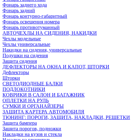
Фонарь заднего хода
Фонарь задний
Фонарь контурно-габаритный
Фонарь освещения номера
Фонарь противотуманный
АВТОЧЕХЛЫ НА СИДЕНИЯ, НАКИДКИ
Чехлы модельные
Чехлы универсальные
Накидки на сидения, универсальные
Подушки на сидения
Защита сидения
ДЕФЛЕКТОРЫ НА ОКНА И КАПОТ, ШТОРКИ
Дефлекторы
Шторки
СВЕТОДИОДНЫЕ БАЛКИ
ПОДЛОКОТНИКИ
КОВРИКИ В САЛОН И БАГАЖНИК
ОПЛЕТКИ НА РУЛЬ
СУМКИ И ОРГАНАЙЗЕРЫ
ЗАЩИТА КАРТЕРА АВТОМОБИЛЯ
ТЮНИНГ: ПОРОГИ, ЗАЩИТА, НАКЛАДКИ, РЕШЕТКИ
Защита бампера
Защита порогов, подножки
Накладки на кузов и стекла
Насадки на глушитель