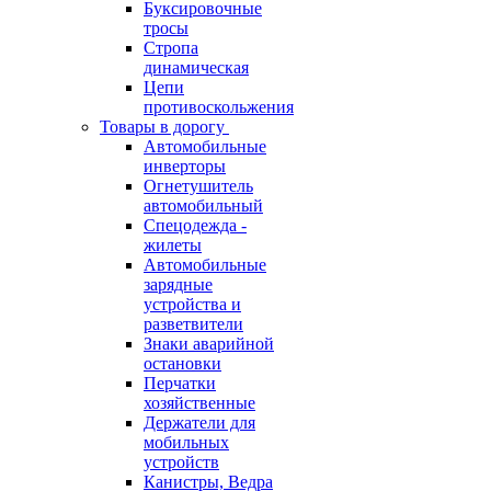
Буксировочные
тросы
Стропа
динамическая
Цепи
противоскольжения
Товары в дорогу
Автомобильные
инверторы
Огнетушитель
автомобильный
Спецодежда -
жилеты
Автомобильные
зарядные
устройства и
разветвители
Знаки аварийной
остановки
Перчатки
хозяйственные
Держатели для
мобильных
устройств
Канистры, Ведра