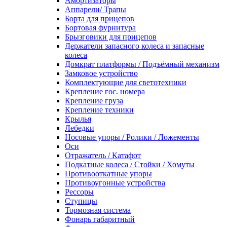
Амортизаторы
Аппарели/ Трапы
Борта для прицепов
Бортовая фурнитура
Брызговики для прицепов
Держатели запасного колеса и запасные
колеса
Домкрат платформы / Подъёмный механизм
Замковое устройство
Комплектующие для светотехники
Крепление гос. номера
Крепление груза
Крепление техники
Крылья
Лебедки
Носовые упоры / Ролики / Ложементы
Оси
Отражатель / Катафот
Подкатные колеса / Стойки / Хомуты
Противооткатные упоры
Противоугонные устройства
Рессоры
Ступицы
Тормозная система
Фонарь габаритный