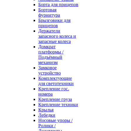
Борта для прицепов
Бортовая
фурнитура
Брызговики для
прицепов
Держатели
запасного колеса и
запасные колеса
Домкрат
платформы /
Подъёмный
механизм
Замковое
устройство
Комплектующие
для светотехники
Крепление гос.
номера
Крепление груза
Крепление техники
Крылья
Лебедки
Носовые упоры /
Ролики /
Ложементы