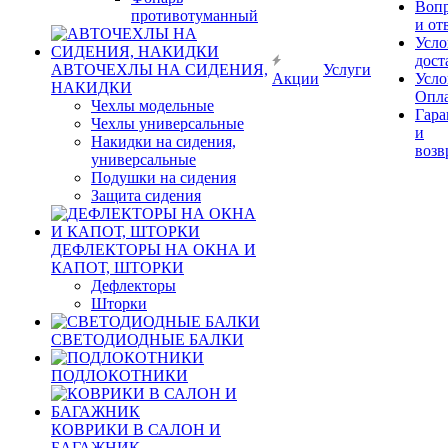
Воп
противотуманный
и от
Усло
дост
АВТОЧЕХЛЫ НА СИДЕНИЯ,
Услуги
Акции
Усло
НАКИДКИ
Опл
Чехлы модельные
Гара
Чехлы универсальные
и
Накидки на сидения,
возв
универсальные
Подушки на сидения
Защита сидения
ДЕФЛЕКТОРЫ НА ОКНА И
КАПОТ, ШТОРКИ
Дефлекторы
Шторки
СВЕТОДИОДНЫЕ БАЛКИ
ПОДЛОКОТНИКИ
КОВРИКИ В САЛОН И
БАГАЖНИК