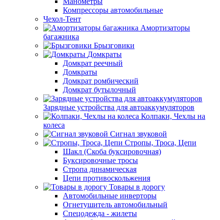
Манометры
Компрессоры автомобильные
Чехол-Тент
Амортизаторы
багажника
Брызговики
Домкраты
Домкрат реечный
Домкраты
Домкрат ромбический
Домкрат бутылочный
Зарядные устройства для автоаккумуляторов
Колпаки, Чехлы на
колеса
Сигнал звуковой
Стропы, Троса, Цепи
Шакл (Скоба буксировочная)
Буксировочные тросы
Стропа динамическая
Цепи противоскольжения
Товары в дорогу
Автомобильные инверторы
Огнетушитель автомобильный
Спецодежда - жилеты