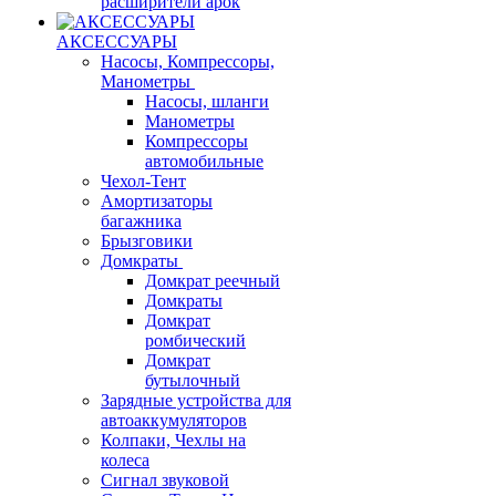
расширители арок
АКСЕССУАРЫ
Насосы, Компрессоры,
Манометры
Насосы, шланги
Манометры
Компрессоры
автомобильные
Чехол-Тент
Амортизаторы
багажника
Брызговики
Домкраты
Домкрат реечный
Домкраты
Домкрат
ромбический
Домкрат
бутылочный
Зарядные устройства для
автоаккумуляторов
Колпаки, Чехлы на
колеса
Сигнал звуковой