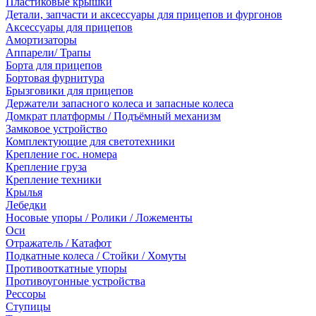
Пластиковые крышки
Детали, запчасти и аксессуары для прицепов и фургонов
Аксессуары для прицепов
Амортизаторы
Аппарели/ Трапы
Борта для прицепов
Бортовая фурнитура
Брызговики для прицепов
Держатели запасного колеса и запасные колеса
Домкрат платформы / Подъёмный механизм
Замковое устройство
Комплектующие для светотехники
Крепление гос. номера
Крепление груза
Крепление техники
Крылья
Лебедки
Носовые упоры / Ролики / Ложементы
Оси
Отражатель / Катафот
Подкатные колеса / Стойки / Хомуты
Противооткатные упоры
Противоугонные устройства
Рессоры
Ступицы