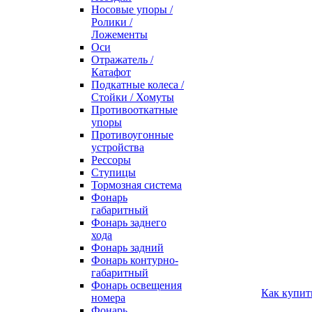
Носовые упоры /
Ролики /
Ложементы
Оси
Отражатель /
Катафот
Подкатные колеса /
Стойки / Хомуты
Противооткатные
упоры
Противоугонные
устройства
Рессоры
Ступицы
Тормозная система
Фонарь
габаритный
Фонарь заднего
хода
Фонарь задний
Фонарь контурно-
габаритный
Фонарь освещения
Как купит
номера
Фонарь