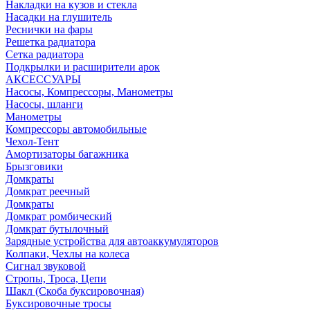
Накладки на кузов и стекла
Насадки на глушитель
Реснички на фары
Решетка радиатора
Сетка радиатора
Подкрылки и расширители арок
АКСЕССУАРЫ
Насосы, Компрессоры, Манометры
Насосы, шланги
Манометры
Компрессоры автомобильные
Чехол-Тент
Амортизаторы багажника
Брызговики
Домкраты
Домкрат реечный
Домкраты
Домкрат ромбический
Домкрат бутылочный
Зарядные устройства для автоаккумуляторов
Колпаки, Чехлы на колеса
Сигнал звуковой
Стропы, Троса, Цепи
Шакл (Скоба буксировочная)
Буксировочные тросы