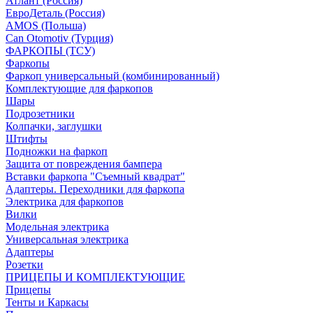
Атлант (Россия)
ЕвроДеталь (Россия)
AMOS (Польша)
Can Otomotiv (Турция)
ФАРКОПЫ (ТСУ)
Фаркопы
Фаркоп универсальный (комбинированный)
Комплектующие для фаркопов
Шары
Подрозетники
Колпачки, заглушки
Штифты
Подножки на фаркоп
Защита от повреждения бампера
Вставки фаркопа "Съемный квадрат"
Адаптеры. Переходники для фаркопа
Электрика для фаркопов
Вилки
Модельная электрика
Универсальная электрика
Адаптеры
Розетки
ПРИЦЕПЫ И КОМПЛЕКТУЮЩИЕ
Прицепы
Тенты и Каркасы