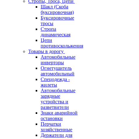
Стропы, Троса, Цепи
Шакл (Скоба
буксировочная)
Буксировочные
тросы
Стропа
динамическая
Цепи
противоскольжения
Товары в дорогу
Автомобильные
инверторы
Огнетушитель
автомобильный
Спецодежда -
жилеты
Автомобильные
зарядные
устройства и
разветвители
Знаки аварийной
остановки
Перчатки
хозяйственные
Держатели для