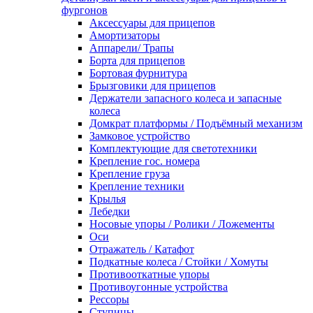
фургонов
Аксессуары для прицепов
Амортизаторы
Аппарели/ Трапы
Борта для прицепов
Бортовая фурнитура
Брызговики для прицепов
Держатели запасного колеса и запасные
колеса
Домкрат платформы / Подъёмный механизм
Замковое устройство
Комплектующие для светотехники
Крепление гос. номера
Крепление груза
Крепление техники
Крылья
Лебедки
Носовые упоры / Ролики / Ложементы
Оси
Отражатель / Катафот
Подкатные колеса / Стойки / Хомуты
Противооткатные упоры
Противоугонные устройства
Рессоры
Ступицы