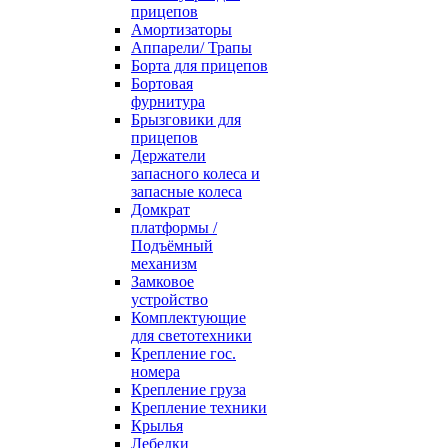
прицепов
Амортизаторы
Аппарели/ Трапы
Борта для прицепов
Бортовая
фурнитура
Брызговики для
прицепов
Держатели
запасного колеса и
запасные колеса
Домкрат
платформы /
Подъёмный
механизм
Замковое
устройство
Комплектующие
для светотехники
Крепление гос.
номера
Крепление груза
Крепление техники
Крылья
Лебедки