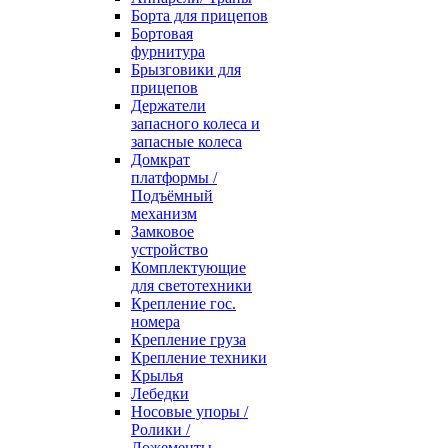
Борта для прицепов
Бортовая
фурнитура
Брызговики для
прицепов
Держатели
запасного колеса и
запасные колеса
Домкрат
платформы /
Подъёмный
механизм
Замковое
устройство
Комплектующие
для светотехники
Крепление гос.
номера
Крепление груза
Крепление техники
Крылья
Лебедки
Носовые упоры /
Ролики /
Ложементы