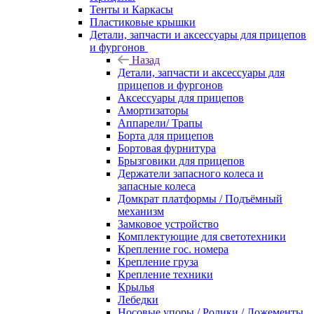
Тенты и Каркасы
Пластиковые крышки
Детали, запчасти и аксессуары для прицепов
и фургонов
Назад
Детали, запчасти и аксессуары для
прицепов и фургонов
Аксессуары для прицепов
Амортизаторы
Аппарели/ Трапы
Борта для прицепов
Бортовая фурнитура
Брызговики для прицепов
Держатели запасного колеса и
запасные колеса
Домкрат платформы / Подъёмный
механизм
Замковое устройство
Комплектующие для светотехники
Крепление гос. номера
Крепление груза
Крепление техники
Крылья
Лебедки
Носовые упоры / Ролики / Ложементы