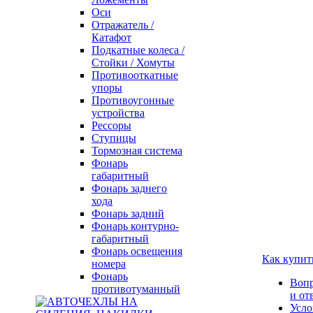
Оси
Отражатель /
Катафот
Подкатные колеса /
Стойки / Хомуты
Противооткатные
упоры
Противоугонные
устройства
Рессоры
Ступицы
Тормозная система
Фонарь
габаритный
Фонарь заднего
хода
Фонарь задний
Фонарь контурно-
габаритный
Фонарь освещения
Как купит
номера
Фонарь
Воп
противотуманный
и от
Усло