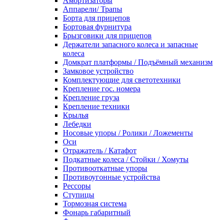
Амортизаторы
Аппарели/ Трапы
Борта для прицепов
Бортовая фурнитура
Брызговики для прицепов
Держатели запасного колеса и запасные
колеса
Домкрат платформы / Подъёмный механизм
Замковое устройство
Комплектующие для светотехники
Крепление гос. номера
Крепление груза
Крепление техники
Крылья
Лебедки
Носовые упоры / Ролики / Ложементы
Оси
Отражатель / Катафот
Подкатные колеса / Стойки / Хомуты
Противооткатные упоры
Противоугонные устройства
Рессоры
Ступицы
Тормозная система
Фонарь габаритный