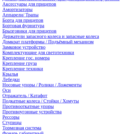
Аксессуары для прицепов
Амортизаторы
Аппарели/ Трапы
Борта для прицепов
Бортовая фурнитура
Брызговики для прицепов
Держатели запасного колеса и запасные колеса
Домкрат платформы / Подъёмный механизм
Замковое устройство
Комплектующие для светотехники
Крепление гос. номера
Крепление груза
Крепление техники
Крылья
Лебедки
Носовые упоры / Ролики / Ложементы
Оси
Отражатель / Катафот
Подкатные колеса / Стойки / Хомуты
Противооткатные упоры
Противоугонные устройства
Рессоры
Ступицы
Тормозная система
Фонарь габаритный