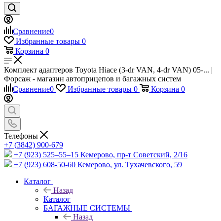
Сравнение
0
Избранные товары
0
Корзина
0
Комплект адаптеров Toyota Hiace (3-dr VAN, 4-dr VAN) 05-... |
Форсаж - магазин автоприцепов и багажных систем
Сравнение
0
Избранные товары
0
Корзина
0
Телефоны
+7 (3842) 900-679
+7 (923) 525–55–15
Кемерово, пр-т Советский, 2/16
+7 (923) 608-50-60
Кемерово, ул. Тухачевского, 59
Каталог
Назад
Каталог
БАГАЖНЫЕ СИСТЕМЫ
Назад