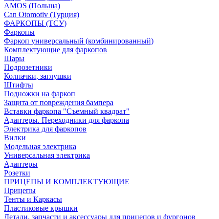
AMOS (Польша)
Can Otomotiv (Турция)
ФАРКОПЫ (ТСУ)
Фаркопы
Фаркоп универсальный (комбинированный)
Комплектующие для фаркопов
Шары
Подрозетники
Колпачки, заглушки
Штифты
Подножки на фаркоп
Защита от повреждения бампера
Вставки фаркопа "Съемный квадрат"
Адаптеры. Переходники для фаркопа
Электрика для фаркопов
Вилки
Модельная электрика
Универсальная электрика
Адаптеры
Розетки
ПРИЦЕПЫ И КОМПЛЕКТУЮЩИЕ
Прицепы
Тенты и Каркасы
Пластиковые крышки
Детали, запчасти и аксессуары для прицепов и фургонов