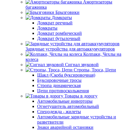
Амортизаторы
багажника
Брызговики
Домкраты
Домкрат реечный
Домкраты
Домкрат ромбический
Домкрат бутылочный
Зарядные устройства для автоаккумуляторов
Колпаки, Чехлы на
колеса
Сигнал звуковой
Стропы, Троса, Цепи
Шакл (Скоба буксировочная)
Буксировочные тросы
Стропа динамическая
Цепи противоскольжения
Товары в дорогу
Автомобильные инверторы
Огнетушитель автомобильный
Спецодежда - жилеты
Автомобильные зарядные устройства и
разветвители
Знаки аварийной остановки