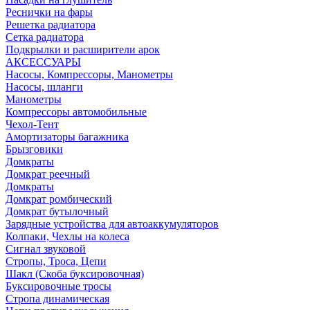
Реснички на фары
Решетка радиатора
Сетка радиатора
Подкрылки и расширители арок
АКСЕССУАРЫ
Насосы, Компрессоры, Манометры
Насосы, шланги
Манометры
Компрессоры автомобильные
Чехол-Тент
Амортизаторы багажника
Брызговики
Домкраты
Домкрат реечный
Домкраты
Домкрат ромбический
Домкрат бутылочный
Зарядные устройства для автоаккумуляторов
Колпаки, Чехлы на колеса
Сигнал звуковой
Стропы, Троса, Цепи
Шакл (Скоба буксировочная)
Буксировочные тросы
Стропа динамическая