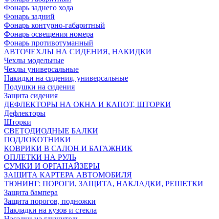
Фонарь заднего хода
Фонарь задний
Фонарь контурно-габаритный
Фонарь освещения номера
Фонарь противотуманный
АВТОЧЕХЛЫ НА СИДЕНИЯ, НАКИДКИ
Чехлы модельные
Чехлы универсальные
Накидки на сидения, универсальные
Подушки на сидения
Защита сидения
ДЕФЛЕКТОРЫ НА ОКНА И КАПОТ, ШТОРКИ
Дефлекторы
Шторки
СВЕТОДИОДНЫЕ БАЛКИ
ПОДЛОКОТНИКИ
КОВРИКИ В САЛОН И БАГАЖНИК
ОПЛЕТКИ НА РУЛЬ
СУМКИ И ОРГАНАЙЗЕРЫ
ЗАЩИТА КАРТЕРА АВТОМОБИЛЯ
ТЮНИНГ: ПОРОГИ, ЗАЩИТА, НАКЛАДКИ, РЕШЕТКИ
Защита бампера
Защита порогов, подножки
Накладки на кузов и стекла
Насадки на глушитель