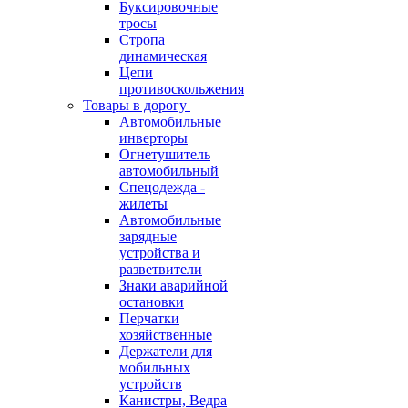
Буксировочные
тросы
Стропа
динамическая
Цепи
противоскольжения
Товары в дорогу
Автомобильные
инверторы
Огнетушитель
автомобильный
Спецодежда -
жилеты
Автомобильные
зарядные
устройства и
разветвители
Знаки аварийной
остановки
Перчатки
хозяйственные
Держатели для
мобильных
устройств
Канистры, Ведра