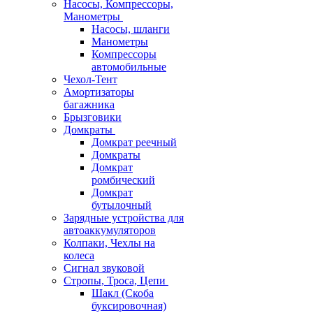
Насосы, Компрессоры,
Манометры
Насосы, шланги
Манометры
Компрессоры
автомобильные
Чехол-Тент
Амортизаторы
багажника
Брызговики
Домкраты
Домкрат реечный
Домкраты
Домкрат
ромбический
Домкрат
бутылочный
Зарядные устройства для
автоаккумуляторов
Колпаки, Чехлы на
колеса
Сигнал звуковой
Стропы, Троса, Цепи
Шакл (Скоба
буксировочная)