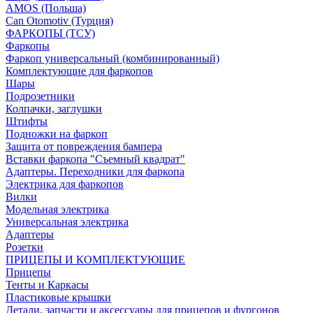
AMOS (Польша)
Can Otomotiv (Турция)
ФАРКОПЫ (ТСУ)
Фаркопы
Фаркоп универсальный (комбинированный)
Комплектующие для фаркопов
Шары
Подрозетники
Колпачки, заглушки
Штифты
Подножки на фаркоп
Защита от повреждения бампера
Вставки фаркопа "Съемный квадрат"
Адаптеры. Переходники для фаркопа
Электрика для фаркопов
Вилки
Модельная электрика
Универсальная электрика
Адаптеры
Розетки
ПРИЦЕПЫ И КОМПЛЕКТУЮЩИЕ
Прицепы
Тенты и Каркасы
Пластиковые крышки
Детали, запчасти и аксессуары для прицепов и фургонов