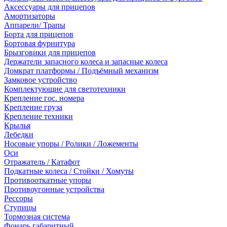
Аксессуары для прицепов
Амортизаторы
Аппарели/ Трапы
Борта для прицепов
Бортовая фурнитура
Брызговики для прицепов
Держатели запасного колеса и запасные колеса
Домкрат платформы / Подъёмный механизм
Замковое устройство
Комплектующие для светотехники
Крепление гос. номера
Крепление груза
Крепление техники
Крылья
Лебедки
Носовые упоры / Ролики / Ложементы
Оси
Отражатель / Катафот
Подкатные колеса / Стойки / Хомуты
Противооткатные упоры
Противоугонные устройства
Рессоры
Ступицы
Тормозная система
Фонарь габаритный