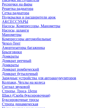
Реснички на фары
Решетка радиатора
Сетка радиатора
Подкрылки и расширители арок
АКСЕССУАРЫ
Насосы, Компрессоры, Манометры
Насосы, шланги
Манометры
Компрессоры автомобильные
Чехол-Тент
Амортизаторы багажника
Брызговики
Домкраты
Домкрат реечный
Домкраты
Домкрат ромбический
Домкрат бутылочный
Зарядные устройства для автоаккумуляторов
Колпаки, Чехлы на колеса
Сигнал звуковой
Стропы, Троса, Цепи
Шакл (Скоба буксировочная)
Буксировочные тросы
Стропа динамическая