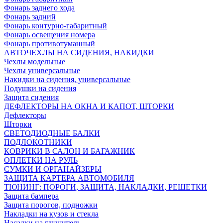
Фонарь заднего хода
Фонарь задний
Фонарь контурно-габаритный
Фонарь освещения номера
Фонарь противотуманный
АВТОЧЕХЛЫ НА СИДЕНИЯ, НАКИДКИ
Чехлы модельные
Чехлы универсальные
Накидки на сидения, универсальные
Подушки на сидения
Защита сидения
ДЕФЛЕКТОРЫ НА ОКНА И КАПОТ, ШТОРКИ
Дефлекторы
Шторки
СВЕТОДИОДНЫЕ БАЛКИ
ПОДЛОКОТНИКИ
КОВРИКИ В САЛОН И БАГАЖНИК
ОПЛЕТКИ НА РУЛЬ
СУМКИ И ОРГАНАЙЗЕРЫ
ЗАЩИТА КАРТЕРА АВТОМОБИЛЯ
ТЮНИНГ: ПОРОГИ, ЗАЩИТА, НАКЛАДКИ, РЕШЕТКИ
Защита бампера
Защита порогов, подножки
Накладки на кузов и стекла
Насадки на глушитель