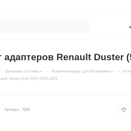
 адаптеров Renault Duster (
—
—
—
Багажные системы
Комплектующие для багажников
Атла
ult Duster (5-dr SUV) 2015-2021
Артикул:
7058