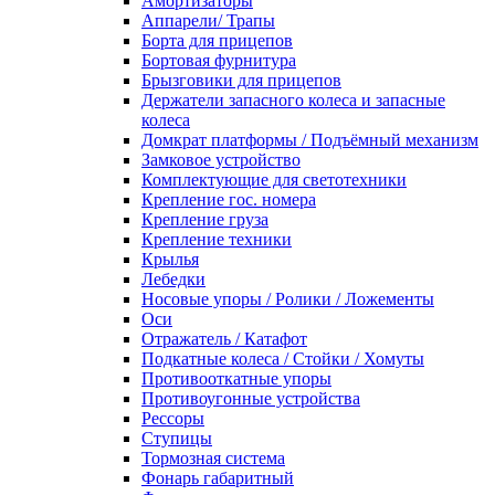
Амортизаторы
Аппарели/ Трапы
Борта для прицепов
Бортовая фурнитура
Брызговики для прицепов
Держатели запасного колеса и запасные
колеса
Домкрат платформы / Подъёмный механизм
Замковое устройство
Комплектующие для светотехники
Крепление гос. номера
Крепление груза
Крепление техники
Крылья
Лебедки
Носовые упоры / Ролики / Ложементы
Оси
Отражатель / Катафот
Подкатные колеса / Стойки / Хомуты
Противооткатные упоры
Противоугонные устройства
Рессоры
Ступицы
Тормозная система
Фонарь габаритный