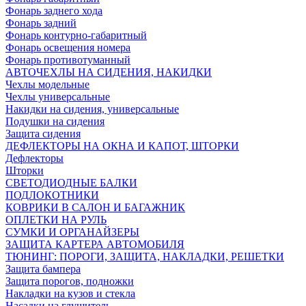
Фонарь заднего хода
Фонарь задний
Фонарь контурно-габаритный
Фонарь освещения номера
Фонарь противотуманный
АВТОЧЕХЛЫ НА СИДЕНИЯ, НАКИДКИ
Чехлы модельные
Чехлы универсальные
Накидки на сидения, универсальные
Подушки на сидения
Защита сидения
ДЕФЛЕКТОРЫ НА ОКНА И КАПОТ, ШТОРКИ
Дефлекторы
Шторки
СВЕТОДИОДНЫЕ БАЛКИ
ПОДЛОКОТНИКИ
КОВРИКИ В САЛОН И БАГАЖНИК
ОПЛЕТКИ НА РУЛЬ
СУМКИ И ОРГАНАЙЗЕРЫ
ЗАЩИТА КАРТЕРА АВТОМОБИЛЯ
ТЮНИНГ: ПОРОГИ, ЗАЩИТА, НАКЛАДКИ, РЕШЕТКИ
Защита бампера
Защита порогов, подножки
Накладки на кузов и стекла
Насадки на глушитель