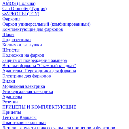
AMOS (Польша)
Can Otomotiv (Турция)
ФАРКОПЫ (ТСУ)
Фаркопы
Фаркоп универсальный (комбинированный)
Комплектующие для фаркопов
Шары
Подрозетники
Колпачки, заглушки
Штифты
Подножки на фаркоп
Защита от повреждения бампера
Вставки фаркопа "Съемный квадрат"
Адаптеры. Переходники для фаркопа
Электрика для фаркопов
Вилки
Модельная электрика
Универсальная электрика
Адаптеры
Розетки
ПРИЦЕПЫ И КОМПЛЕКТУЮЩИЕ
Прицепы
Тенты и Каркасы
Пластиковые крышки
Детали, запчасти и аксессуары для прицепов и фургонов