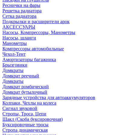
Реснички на фары
Решетка радиатора
Сетка радиатора
Подкрылки и расширители арок
АКСЕССУАРЫ
Насосы, Компрессоры, Манометры
Насосы, шланги
Манометры
Компрессоры автомобильные
Чехол-Тент
Амортизаторы багажника
Брызговики
Домкраты
Домкрат реечный
Домкраты
Домкрат ромбический
Домкрат бутылочный
Зарядные устройства для автоаккумуляторов
Колпаки, Чехлы на колеса
Сигнал звуковой
Стропы, Троса, Цепи
Шакл (Скоба буксировочная)
Буксировочные тросы
Стропа динамическая