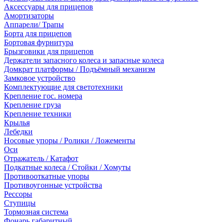
Аксессуары для прицепов
Амортизаторы
Аппарели/ Трапы
Борта для прицепов
Бортовая фурнитура
Брызговики для прицепов
Держатели запасного колеса и запасные колеса
Домкрат платформы / Подъёмный механизм
Замковое устройство
Комплектующие для светотехники
Крепление гос. номера
Крепление груза
Крепление техники
Крылья
Лебедки
Носовые упоры / Ролики / Ложементы
Оси
Отражатель / Катафот
Подкатные колеса / Стойки / Хомуты
Противооткатные упоры
Противоугонные устройства
Рессоры
Ступицы
Тормозная система
Фонарь габаритный