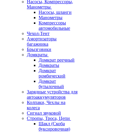
Насосы, Компрессоры,
Манометры
Насосы, шланги
Манометры
Компрессоры
автомобильные
Чехол-Тент
Амортизаторы
багажника
Брызговики
Домкраты
Домкрат реечный
Домкраты
Домкрат
ромбический
Домкрат
бутылочный
Зарядные устройства для
автоаккумуляторов
Колпаки, Чехлы на
колеса
Сигнал звуковой
Стропы, Троса, Цепи
Шакл (Скоба
буксировочная)