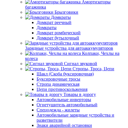
Амортизаторы
багажника
Брызговики
Домкраты
Домкрат реечный
Домкраты
Домкрат ромбический
Домкрат бутылочный
Зарядные устройства для автоаккумуляторов
Колпаки, Чехлы на
колеса
Сигнал звуковой
Стропы, Троса, Цепи
Шакл (Скоба буксировочная)
Буксировочные тросы
Стропа динамическая
Цепи противоскольжения
Товары в дорогу
Автомобильные инверторы
Огнетушитель автомобильный
Спецодежда - жилеты
Автомобильные зарядные устройства и
разветвители
Знаки аварийной остановки