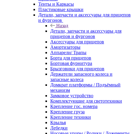
Тенты и Каркасы
Пластиковые крышки
Детали, запчасти и аксессуары для прицепов
и фургонов
Назад
Детали, запчасти и аксессуары для
прицепов и фургонов
Аксессуары для прицепов
Амортизаторы
Аппарели/ Трапы
Борта для прицепов
Бортовая фурнитура
Брызговики для прицепов
Держатели запасного колеса и
запасные колеса
Домкрат платформы / Подъёмный
механизм
Замковое устройство
Комплектующие для светотехники
Крепление гос. номера
Крепление груза
Крепление техники
Крылья
Лебедки
Носовые упоры / Ролики / Ложементы