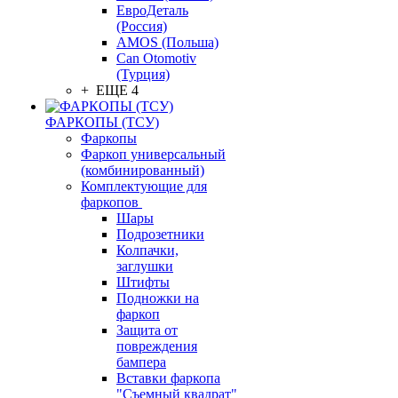
ЕвроДеталь
(Россия)
AMOS (Польша)
Can Otomotiv
(Турция)
+ ЕЩЕ 4
ФАРКОПЫ (ТСУ)
Фаркопы
Фаркоп универсальный
(комбинированный)
Комплектующие для
фаркопов
Шары
Подрозетники
Колпачки,
заглушки
Штифты
Подножки на
фаркоп
Защита от
повреждения
бампера
Вставки фаркопа
"Съемный квадрат"