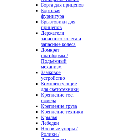
Борта для прицепов
Бортовая
фурнитура
Брызговики для
прицепов
Держатели
запасного колеса и
запасные колеса
Домкрат
платформы /
Подъёмный
механизм
Замковое
устройство
Комплектующие
для светотехники
Крепление гос.
номера
Крепление груза
Крепление техники
Крылья
Лебедки
Носовые упоры /
Ролики /
Ложементы