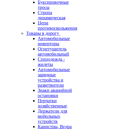
Буксировочные
тросы
Стропа
динамическая
Цепи
противоскольжения
Товары в дорогу
Автомобильные
инверторы
Огнетушитель
автомобильный
Спецодежда -
жилеты
Автомобильные
зарядные
устройства и
разветвители
Знаки аварийной
остановки
Перчатки
хозяйственные
Держатели для
мобильных
устройств
Канистры, Ведра