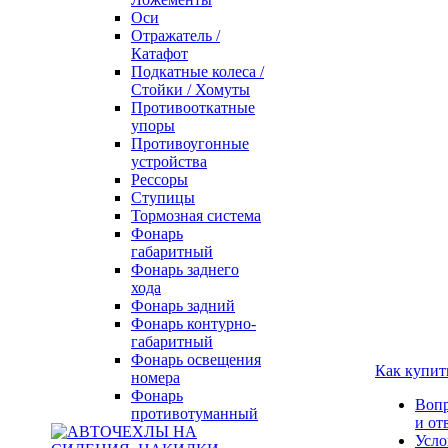
Оси
Отражатель /
Катафот
Подкатные колеса /
Стойки / Хомуты
Противооткатные
упоры
Противоугонные
устройства
Рессоры
Ступицы
Тормозная система
Фонарь
габаритный
Фонарь заднего
хода
Фонарь задний
Фонарь контурно-
габаритный
Фонарь освещения
Как купит
номера
Фонарь
Воп
противотуманный
и от
Усло