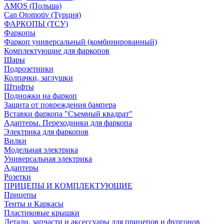
AMOS (Польша)
Can Otomotiv (Турция)
ФАРКОПЫ (ТСУ)
Фаркопы
Фаркоп универсальный (комбинированный)
Комплектующие для фаркопов
Шары
Подрозетники
Колпачки, заглушки
Штифты
Подножки на фаркоп
Защита от повреждения бампера
Вставки фаркопа "Съемный квадрат"
Адаптеры. Переходники для фаркопа
Электрика для фаркопов
Вилки
Модельная электрика
Универсальная электрика
Адаптеры
Розетки
ПРИЦЕПЫ И КОМПЛЕКТУЮЩИЕ
Прицепы
Тенты и Каркасы
Пластиковые крышки
Детали, запчасти и аксессуары для прицепов и фургонов