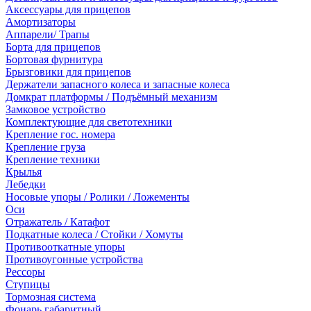
Аксессуары для прицепов
Амортизаторы
Аппарели/ Трапы
Борта для прицепов
Бортовая фурнитура
Брызговики для прицепов
Держатели запасного колеса и запасные колеса
Домкрат платформы / Подъёмный механизм
Замковое устройство
Комплектующие для светотехники
Крепление гос. номера
Крепление груза
Крепление техники
Крылья
Лебедки
Носовые упоры / Ролики / Ложементы
Оси
Отражатель / Катафот
Подкатные колеса / Стойки / Хомуты
Противооткатные упоры
Противоугонные устройства
Рессоры
Ступицы
Тормозная система
Фонарь габаритный