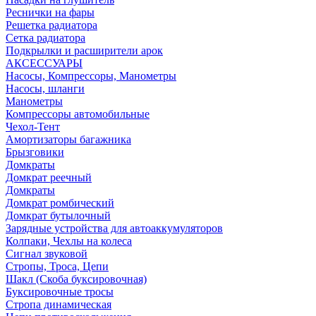
Реснички на фары
Решетка радиатора
Сетка радиатора
Подкрылки и расширители арок
АКСЕССУАРЫ
Насосы, Компрессоры, Манометры
Насосы, шланги
Манометры
Компрессоры автомобильные
Чехол-Тент
Амортизаторы багажника
Брызговики
Домкраты
Домкрат реечный
Домкраты
Домкрат ромбический
Домкрат бутылочный
Зарядные устройства для автоаккумуляторов
Колпаки, Чехлы на колеса
Сигнал звуковой
Стропы, Троса, Цепи
Шакл (Скоба буксировочная)
Буксировочные тросы
Стропа динамическая