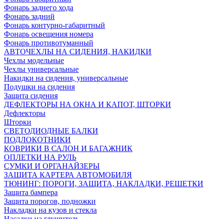
Фонарь заднего хода
Фонарь задний
Фонарь контурно-габаритный
Фонарь освещения номера
Фонарь противотуманный
АВТОЧЕХЛЫ НА СИДЕНИЯ, НАКИДКИ
Чехлы модельные
Чехлы универсальные
Накидки на сидения, универсальные
Подушки на сидения
Защита сидения
ДЕФЛЕКТОРЫ НА ОКНА И КАПОТ, ШТОРКИ
Дефлекторы
Шторки
СВЕТОДИОДНЫЕ БАЛКИ
ПОДЛОКОТНИКИ
КОВРИКИ В САЛОН И БАГАЖНИК
ОПЛЕТКИ НА РУЛЬ
СУМКИ И ОРГАНАЙЗЕРЫ
ЗАЩИТА КАРТЕРА АВТОМОБИЛЯ
ТЮНИНГ: ПОРОГИ, ЗАЩИТА, НАКЛАДКИ, РЕШЕТКИ
Защита бампера
Защита порогов, подножки
Накладки на кузов и стекла
Насадки на глушитель