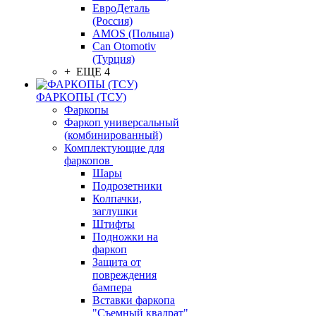
ЕвроДеталь
(Россия)
AMOS (Польша)
Can Otomotiv
(Турция)
+ ЕЩЕ 4
ФАРКОПЫ (ТСУ)
Фаркопы
Фаркоп универсальный
(комбинированный)
Комплектующие для
фаркопов
Шары
Подрозетники
Колпачки,
заглушки
Штифты
Подножки на
фаркоп
Защита от
повреждения
бампера
Вставки фаркопа
"Съемный квадрат"