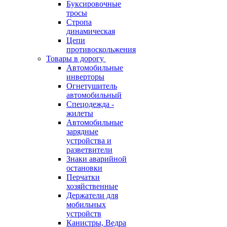
Буксировочные
тросы
Стропа
динамическая
Цепи
противоскольжения
Товары в дорогу
Автомобильные
инверторы
Огнетушитель
автомобильный
Спецодежда -
жилеты
Автомобильные
зарядные
устройства и
разветвители
Знаки аварийной
остановки
Перчатки
хозяйственные
Держатели для
мобильных
устройств
Канистры, Ведра