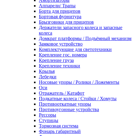
Амортизаторы
Аппарели/ Трапы
Борта для прицепов
Бортовая фурнитура
Брызговики для прицепов
Держатели запасного колеса и запасные
колеса
Домкрат платформы / Подъёмный механизм
Замковое устройство
Комплектующие для светотехники
Крепление гос. номера
Крепление груза
Крепление техники
Крылья
Лебедки
Носовые упоры / Ролики / Ложементы
Оси
Отражатель / Катафот
Подкатные колеса / Стойки / Хомуты
Противооткатные упоры
Противоугонные устройства
Рессоры
Ступицы
Тормозная система
Фонарь габаритный