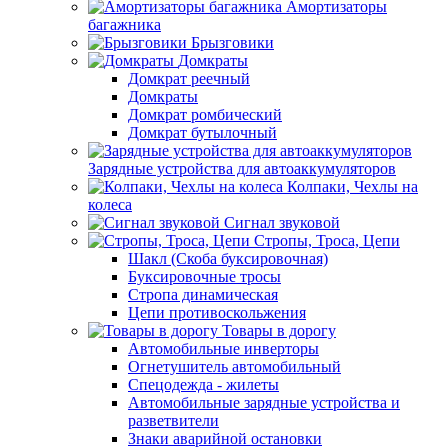
Амортизаторы
багажника
Брызговики
Домкраты
Домкрат реечный
Домкраты
Домкрат ромбический
Домкрат бутылочный
Зарядные устройства для автоаккумуляторов
Колпаки, Чехлы на
колеса
Сигнал звуковой
Стропы, Троса, Цепи
Шакл (Скоба буксировочная)
Буксировочные тросы
Стропа динамическая
Цепи противоскольжения
Товары в дорогу
Автомобильные инверторы
Огнетушитель автомобильный
Спецодежда - жилеты
Автомобильные зарядные устройства и
разветвители
Знаки аварийной остановки