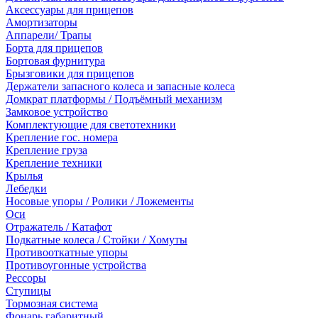
Аксессуары для прицепов
Амортизаторы
Аппарели/ Трапы
Борта для прицепов
Бортовая фурнитура
Брызговики для прицепов
Держатели запасного колеса и запасные колеса
Домкрат платформы / Подъёмный механизм
Замковое устройство
Комплектующие для светотехники
Крепление гос. номера
Крепление груза
Крепление техники
Крылья
Лебедки
Носовые упоры / Ролики / Ложементы
Оси
Отражатель / Катафот
Подкатные колеса / Стойки / Хомуты
Противооткатные упоры
Противоугонные устройства
Рессоры
Ступицы
Тормозная система
Фонарь габаритный