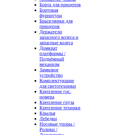
Борта для прицепов
Бортовая
фурнитура
Брызговики для
прицепов
Держатели
запасного колеса и
запасные колеса
Домкрат
платформы /
Подъёмный
механизм
Замковое
устройство
Комплектующие
для светотехники
Крепление гос.
номера
Крепление груза
Крепление техники
Крылья
Лебедки
Носовые упоры /
Ролики /
Ложементы