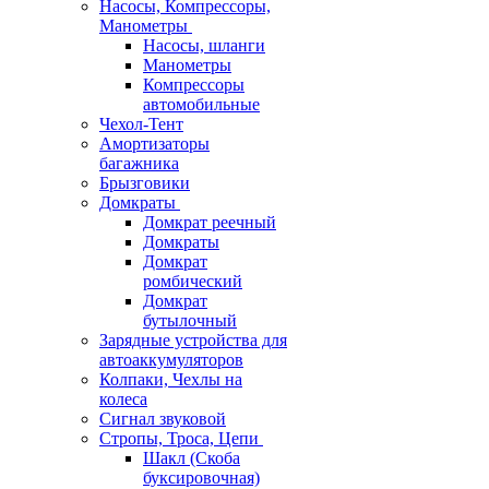
Насосы, Компрессоры,
Манометры
Насосы, шланги
Манометры
Компрессоры
автомобильные
Чехол-Тент
Амортизаторы
багажника
Брызговики
Домкраты
Домкрат реечный
Домкраты
Домкрат
ромбический
Домкрат
бутылочный
Зарядные устройства для
автоаккумуляторов
Колпаки, Чехлы на
колеса
Сигнал звуковой
Стропы, Троса, Цепи
Шакл (Скоба
буксировочная)