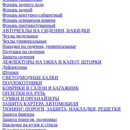
Фонарь заднего хода
Фонарь задний
Фонарь контурно-габаритный
Фонарь освещения номера
Фонарь противотуманный
АВТОЧЕХЛЫ НА СИДЕНИЯ, НАКИДКИ
Чехлы модельные
Чехлы универсальные
Накидки на сидения, универсальные
Подушки на сидения
Защита сидения
ДЕФЛЕКТОРЫ НА ОКНА И КАПОТ, ШТОРКИ
Дефлекторы
Шторки
СВЕТОДИОДНЫЕ БАЛКИ
ПОДЛОКОТНИКИ
КОВРИКИ В САЛОН И БАГАЖНИК
ОПЛЕТКИ НА РУЛЬ
СУМКИ И ОРГАНАЙЗЕРЫ
ЗАЩИТА КАРТЕРА АВТОМОБИЛЯ
ТЮНИНГ: ПОРОГИ, ЗАЩИТА, НАКЛАДКИ, РЕШЕТКИ
Защита бампера
Защита порогов, подножки
Накладки на кузов и стекла
Насадки на глушитель