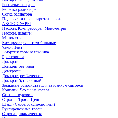
Реснички на фары
Решетка радиатора
Сетка радиатора
Подкрылки и расширители арок
АКСЕССУАРЫ
Насосы, Компрессоры, Манометры
Насосы, шланги
Манометры
Компрессоры автомобильные
Чехол-Тент
Амортизаторы багажника
Брызговики
Домкраты
Домкрат реечный
Домкраты
Домкрат ромбический
Домкрат бутылочный
Зарядные устройства для автоаккумуляторов
Колпаки, Чехлы на колеса
Сигнал звуковой
Стропы, Троса, Цепи
Шакл (Скоба буксировочная)
Буксировочные тросы
Стропа динамическая