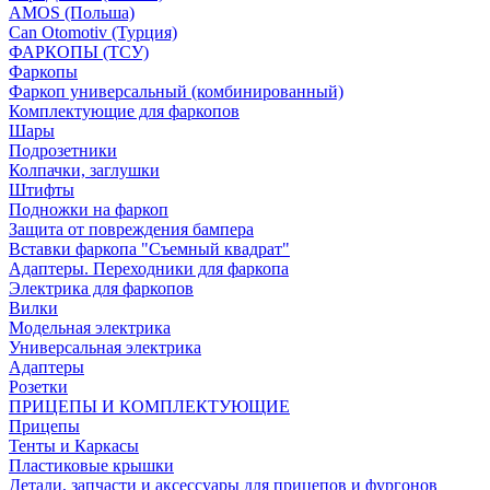
AMOS (Польша)
Can Otomotiv (Турция)
ФАРКОПЫ (ТСУ)
Фаркопы
Фаркоп универсальный (комбинированный)
Комплектующие для фаркопов
Шары
Подрозетники
Колпачки, заглушки
Штифты
Подножки на фаркоп
Защита от повреждения бампера
Вставки фаркопа "Съемный квадрат"
Адаптеры. Переходники для фаркопа
Электрика для фаркопов
Вилки
Модельная электрика
Универсальная электрика
Адаптеры
Розетки
ПРИЦЕПЫ И КОМПЛЕКТУЮЩИЕ
Прицепы
Тенты и Каркасы
Пластиковые крышки
Детали, запчасти и аксессуары для прицепов и фургонов