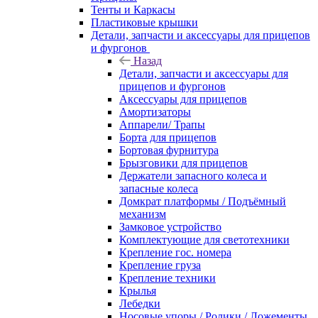
Тенты и Каркасы
Пластиковые крышки
Детали, запчасти и аксессуары для прицепов
и фургонов
Назад
Детали, запчасти и аксессуары для
прицепов и фургонов
Аксессуары для прицепов
Амортизаторы
Аппарели/ Трапы
Борта для прицепов
Бортовая фурнитура
Брызговики для прицепов
Держатели запасного колеса и
запасные колеса
Домкрат платформы / Подъёмный
механизм
Замковое устройство
Комплектующие для светотехники
Крепление гос. номера
Крепление груза
Крепление техники
Крылья
Лебедки
Носовые упоры / Ролики / Ложементы