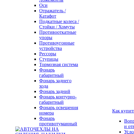
Оси
Отражатель /
Катафот
Подкатные колеса /
Стойки / Хомуты
Противооткатные
упоры
Противоугонные
устройства
Рессоры
Ступицы
Тормозная система
Фонарь
габаритный
Фонарь заднего
хода
Фонарь задний
Фонарь контурно-
габаритный
Фонарь освещения
Как купит
номера
Фонарь
Воп
противотуманный
и от
Усло