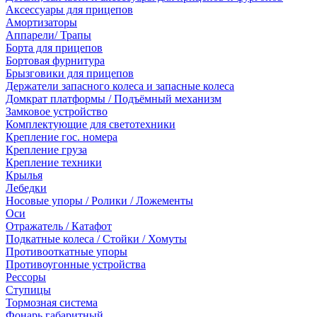
Аксессуары для прицепов
Амортизаторы
Аппарели/ Трапы
Борта для прицепов
Бортовая фурнитура
Брызговики для прицепов
Держатели запасного колеса и запасные колеса
Домкрат платформы / Подъёмный механизм
Замковое устройство
Комплектующие для светотехники
Крепление гос. номера
Крепление груза
Крепление техники
Крылья
Лебедки
Носовые упоры / Ролики / Ложементы
Оси
Отражатель / Катафот
Подкатные колеса / Стойки / Хомуты
Противооткатные упоры
Противоугонные устройства
Рессоры
Ступицы
Тормозная система
Фонарь габаритный