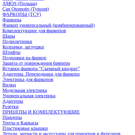
AMOS (Польша)
Can Otomotiv (Турция)
ФАРКОПЫ (ТСУ)
Фаркопы
Фаркоп универсальный (комбинированный)
Комплектующие для фаркопов
Шары
Подрозетники
Колпачки, заглушки
Штифты
Подножки на фаркоп
Защита от повреждения бампера
Вставки фаркопа "Съемный квадрат"
Адаптеры. Переходники для фаркопа
Электрика для фаркопов
Вилки
Модельная электрика
Универсальная электрика
Адаптеры
Розетки
ПРИЦЕПЫ И КОМПЛЕКТУЮЩИЕ
Прицепы
Тенты и Каркасы
Пластиковые крышки
Детали, запчасти и аксессуары для прицепов и фургонов