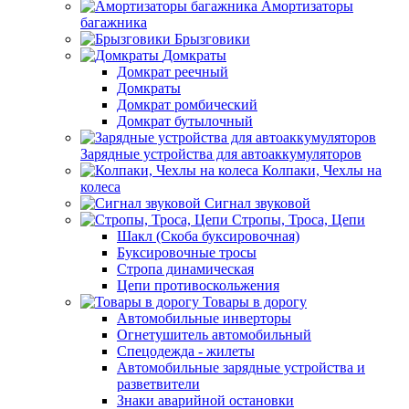
Амортизаторы
багажника
Брызговики
Домкраты
Домкрат реечный
Домкраты
Домкрат ромбический
Домкрат бутылочный
Зарядные устройства для автоаккумуляторов
Колпаки, Чехлы на
колеса
Сигнал звуковой
Стропы, Троса, Цепи
Шакл (Скоба буксировочная)
Буксировочные тросы
Стропа динамическая
Цепи противоскольжения
Товары в дорогу
Автомобильные инверторы
Огнетушитель автомобильный
Спецодежда - жилеты
Автомобильные зарядные устройства и
разветвители
Знаки аварийной остановки