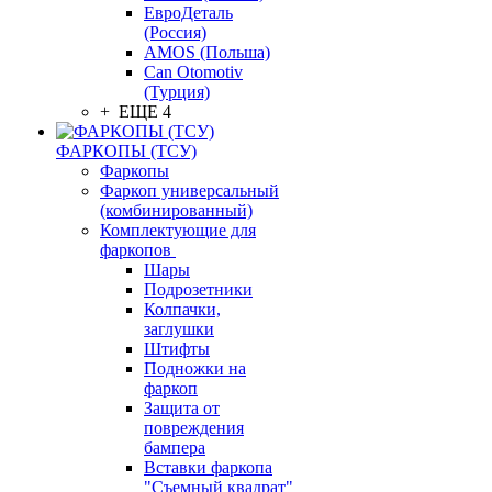
ЕвроДеталь
(Россия)
AMOS (Польша)
Can Otomotiv
(Турция)
+ ЕЩЕ 4
ФАРКОПЫ (ТСУ)
Фаркопы
Фаркоп универсальный
(комбинированный)
Комплектующие для
фаркопов
Шары
Подрозетники
Колпачки,
заглушки
Штифты
Подножки на
фаркоп
Защита от
повреждения
бампера
Вставки фаркопа
"Съемный квадрат"