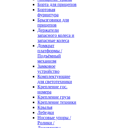
Борта для прицепов
Бортовая
фурнитура
Брызговики для
прицепов
Держатели
запасного колеса и
запасные колеса
Домкрат
платформы /
Подъёмный
механизм
Замковое
устройство
Комплектующие
для светотехники
Крепление гос.
номера
Крепление груза
Крепление техники
Крылья
Лебедки
Носовые упоры /
Ролики /
Ложементы