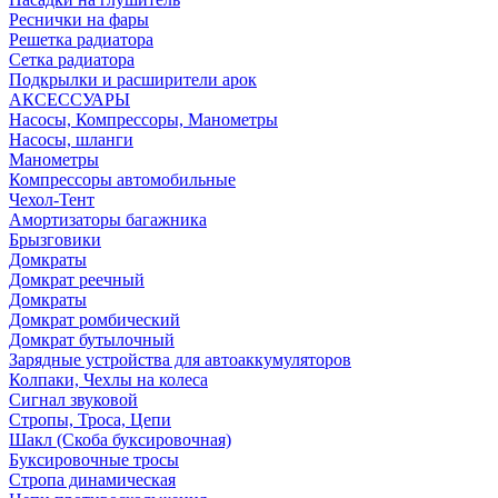
Реснички на фары
Решетка радиатора
Сетка радиатора
Подкрылки и расширители арок
АКСЕССУАРЫ
Насосы, Компрессоры, Манометры
Насосы, шланги
Манометры
Компрессоры автомобильные
Чехол-Тент
Амортизаторы багажника
Брызговики
Домкраты
Домкрат реечный
Домкраты
Домкрат ромбический
Домкрат бутылочный
Зарядные устройства для автоаккумуляторов
Колпаки, Чехлы на колеса
Сигнал звуковой
Стропы, Троса, Цепи
Шакл (Скоба буксировочная)
Буксировочные тросы
Стропа динамическая