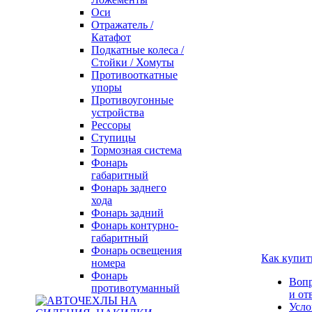
Оси
Отражатель /
Катафот
Подкатные колеса /
Стойки / Хомуты
Противооткатные
упоры
Противоугонные
устройства
Рессоры
Ступицы
Тормозная система
Фонарь
габаритный
Фонарь заднего
хода
Фонарь задний
Фонарь контурно-
габаритный
Фонарь освещения
Как купит
номера
Фонарь
Воп
противотуманный
и от
Усло