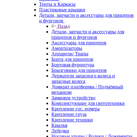
Тенты и Каркасы
Пластиковые крышки
Детали, запчасти и аксессуары для прицепов
и фургонов
Назад
Детали, запчасти и аксессуары для
прицепов и фургонов
Аксессуары для прицепов
Амортизаторы
Аппарели/ Трапы
Борта для прицепов
Бортовая фурнитура
Брызговики для прицепов
Держатели запасного колеса и
запасные колеса
Домкрат платформы / Подъёмный
механизм
Замковое устройство
Комплектующие для светотехники
Крепление гос. номера
Крепление груза
Крепление техники
Крылья
Лебедки
Носовые упоры / Ролики / Ложементы