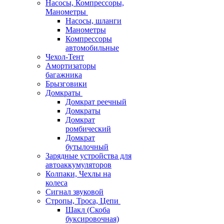
Насосы, Компрессоры,
Манометры
Насосы, шланги
Манометры
Компрессоры
автомобильные
Чехол-Тент
Амортизаторы
багажника
Брызговики
Домкраты
Домкрат реечный
Домкраты
Домкрат
ромбический
Домкрат
бутылочный
Зарядные устройства для
автоаккумуляторов
Колпаки, Чехлы на
колеса
Сигнал звуковой
Стропы, Троса, Цепи
Шакл (Скоба
буксировочная)