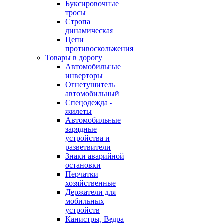
Буксировочные
тросы
Стропа
динамическая
Цепи
противоскольжения
Товары в дорогу
Автомобильные
инверторы
Огнетушитель
автомобильный
Спецодежда -
жилеты
Автомобильные
зарядные
устройства и
разветвители
Знаки аварийной
остановки
Перчатки
хозяйственные
Держатели для
мобильных
устройств
Канистры, Ведра