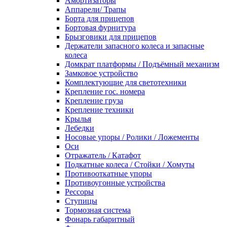
Амортизаторы
Аппарели/ Трапы
Борта для прицепов
Бортовая фурнитура
Брызговики для прицепов
Держатели запасного колеса и запасные
колеса
Домкрат платформы / Подъёмный механизм
Замковое устройство
Комплектующие для светотехники
Крепление гос. номера
Крепление груза
Крепление техники
Крылья
Лебедки
Носовые упоры / Ролики / Ложементы
Оси
Отражатель / Катафот
Подкатные колеса / Стойки / Хомуты
Противооткатные упоры
Противоугонные устройства
Рессоры
Ступицы
Тормозная система
Фонарь габаритный