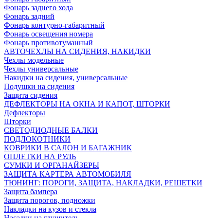
Фонарь заднего хода
Фонарь задний
Фонарь контурно-габаритный
Фонарь освещения номера
Фонарь противотуманный
АВТОЧЕХЛЫ НА СИДЕНИЯ, НАКИДКИ
Чехлы модельные
Чехлы универсальные
Накидки на сидения, универсальные
Подушки на сидения
Защита сидения
ДЕФЛЕКТОРЫ НА ОКНА И КАПОТ, ШТОРКИ
Дефлекторы
Шторки
СВЕТОДИОДНЫЕ БАЛКИ
ПОДЛОКОТНИКИ
КОВРИКИ В САЛОН И БАГАЖНИК
ОПЛЕТКИ НА РУЛЬ
СУМКИ И ОРГАНАЙЗЕРЫ
ЗАЩИТА КАРТЕРА АВТОМОБИЛЯ
ТЮНИНГ: ПОРОГИ, ЗАЩИТА, НАКЛАДКИ, РЕШЕТКИ
Защита бампера
Защита порогов, подножки
Накладки на кузов и стекла
Насадки на глушитель